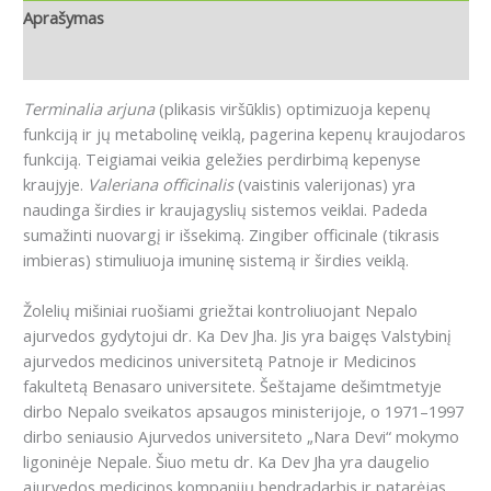
Aprašymas
Atsiliepimai (0)
Terminalia arjuna
(plikasis viršūklis) optimizuoja kepenų
funkciją ir jų metabolinę veiklą, pagerina kepenų kraujodaros
funkciją. Teigiamai veikia geležies perdirbimą kepenyse
kraujyje.
Valeriana officinalis
(vaistinis valerijonas) yra
naudinga širdies ir kraujagyslių sistemos veiklai. Padeda
sumažinti nuovargį ir išsekimą. Zingiber officinale (tikrasis
imbieras) stimuliuoja imuninę sistemą ir širdies veiklą.
Žolelių mišiniai ruošiami griežtai kontroliuojant Nepalo
ajurvedos gydytojui dr. Ka Dev Jha. Jis yra baigęs Valstybinį
ajurvedos medicinos universitetą Patnoje ir Medicinos
fakultetą Benasaro universitete. Šeštajame dešimtmetyje
dirbo Nepalo sveikatos apsaugos ministerijoje, o 1971–1997
dirbo seniausio Ajurvedos universiteto „Nara Devi“ mokymo
ligoninėje Nepale. Šiuo metu dr. Ka Dev Jha yra daugelio
ajurvedos medicinos kompanijų bendradarbis ir patarėjas.