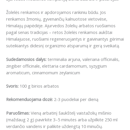
Žolelės renkamos ir apdorojamos rankiniu būdu. Jos
renkamos žmonių, gyvenančių kalnuotose vietovėse,
Himalajų papėdėje. Ajurvedos žolelių arbatos ruošiamos
pagal senas tradicijas – retos žolelės renkamos aukštai
Himalajuose, ruošiami regeneruojantys ir gaivinantys gėrimai
suteikiantys didesnį organizmo atsparumą ir gerą sveikatą.
Sudedamosios dalys:
terminalia arjuna, valeriana officinalis,
zingiber officinale, elettaria cardamomum, syzygium
aromaticum, cinnamomum zeylanicum
Svoris:
100 g birios arbatos
Rekomenduojama dozė:
2-3 puodeliai per dieną
Paruošimas:
Vieną arbatinį šaukštelį vaistažolių mišinio
(maždaug 2 g) pavirkite 3–5 minutes arba užpilkite 250 ml
verdančio vandens ir palikite uždengtą 10 minučių.