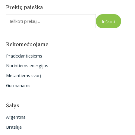
Prekių paieška
I
e
Ieškoti
š
k
o
Rekomeduojame
t
Pradedantiesiems
i
Norintiems energijos
:
Metantiems svorį
Gurmanams
Šalys
Argentina
Brazilija