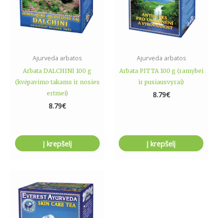
Ajurveda arbatos
Ajurveda arbatos
Arbata DALCHINI 100 g
Arbata PITTA 100 g (ramybei
(kvėpavimo takams ir nosies
ir pusiausvyrai)
ertmei)
8.79
€
8.79
€
Į krepšelį
Į krepšelį