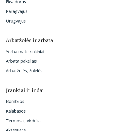
Ekvadoras
Paragvajus
Urugvajus
Arbatžolės ir arbata
Yerba mate rinkiniai
Arbata pakeliais
Arbatžolės, žolelės
Įrankiai ir indai
Bombilos
Kalabasos
Termosai, virduliai
Aksesuarai