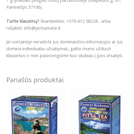
– grynaisiais pinigais mūsų parduotuvėje (Klaipėdos g. 67,
Panevėžys 37106).
Turite klausimų?
Skambinkite: +370 612 98228 , arba
rašykite: info@yerbamate.lt
Jei svetainėje neradote Jus dominančios informacijos ar Jus
domina individualus užsakymas, galite mums užduoti
klausimus ir mes pasistengsime kuo skubiau į juos atsakyti.
Panašūs produktai