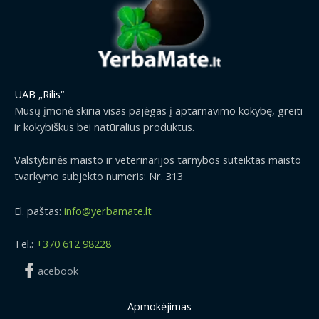
UAB „Rilis“
Mūsų įmonė skiria visas pajėgas į aptarnavimo kokybę, greiti
ir kokybiškus bei natūralius produktus.
Valstybinės maisto ir veterinarijos tarnybos suteiktas maisto
tvarkymo subjekto numeris: Nr. 313
El. paštas:
info@yerbamate.lt
Tel.:
+370 612 98228
acebook
Apmokėjimas