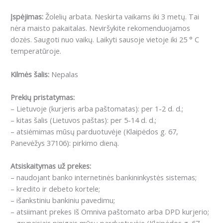
Įspėjimas:
Žolelių arbata. Neskirta vaikams iki 3 metų. Tai
nėra maisto pakaitalas. Neviršykite rekomenduojamos
dozės. Saugoti nuo vaikų. Laikyti sausoje vietoje iki 25 ° C
temperatūroje.
Kilmės šalis:
Nepalas
Prekių pristatymas:
– Lietuvoje (kurjeris arba paštomatas): per 1-2 d. d.;
– kitas šalis (Lietuvos paštas): per 5-14 d. d.;
– atsiėmimas mūsų parduotuvėje (Klaipėdos g. 67,
Panevėžys 37106): pirkimo dieną.
Atsiskaitymas už prekes:
– naudojant banko internetinės bankininkystės sistemas;
– kredito ir debeto kortele;
– išankstiniu bankiniu pavedimu;
– atsiimant prekes Iš Omniva paštomato arba DPD kurjerio;