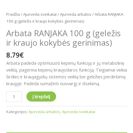
Pradžia
/
Ajurveda sveikatai
/
Ajurveda arbatos
/ Arbata RANJAKA
100 g (geležis ir kraujo kokybės gerinimas)
Arbata RANJAKA 100 g (geležis
ir kraujo kokybės gerinimas)
8.79
€
Arbata padeda optimizuoti kepenų funkciją ir jų metabolinę
veiklą, pagerina kepenų kraujodaros funkciją. Teigiamai veikia
širdies ir kraujagyslių sistemos veiklą bei geležies perdirbimą
kraujyje. Padeda sumažinti nuovargį ir išsekimą.
Į krepšelį
Kategorijos:
Ajurveda arbatos
,
Ajurveda sveikatai