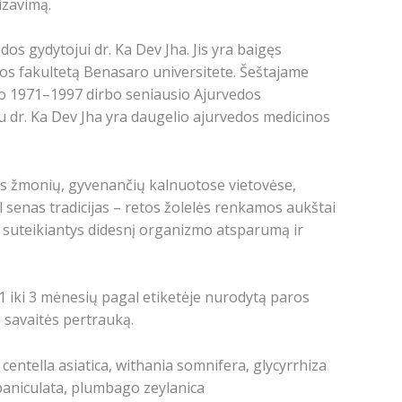
izavimą.
dos gydytojui dr. Ka Dev Jha. Jis yra baigęs
nos fakultetą Benasaro universitete. Šeštajame
 o 1971–1997 dirbo seniausio Ajurvedos
 dr. Ka Dev Jha yra daugelio ajurvedos medicinos
s žmonių, gyvenančių kalnuotose vietovėse,
 senas tradicijas – retos žolelės renkamos aukštai
 suteikiantys didesnį organizmo atsparumą ir
 1 iki 3 mėnesių pagal etiketėje nurodytą paros
 savaitės pertrauką.
ntella asiatica, withania somnifera, glycyrrhiza
 paniculata, plumbago zeylanica