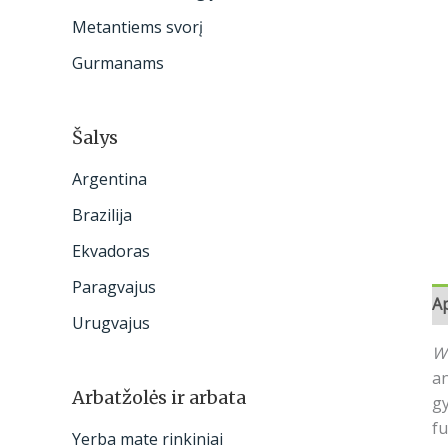
:
Metantiems svorį
Gurmanams
Šalys
Argentina
Brazilija
Ekvadoras
Paragvajus
A
Urugvajus
W
an
Arbatžolės ir arbata
g
fu
Yerba mate rinkiniai