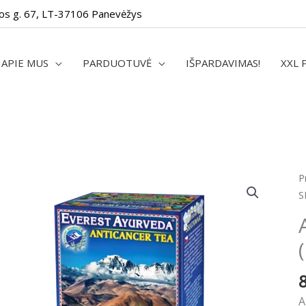
os g. 67, LT-37106 Panevėžys
APIE MUS
PARDUOTUVĖ
IŠPARDAVIMAS!
XXL 
p
P
k
S
A
S
1
g
(
p
A