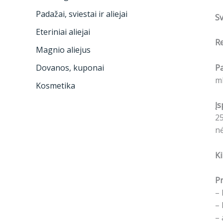
Padažai, sviestai ir aliejai
Sv
Eteriniai aliejai
R
Magnio aliejus
P
Dovanos, kuponai
ml
Kosmetika
Įs
25
nė
Ki
Pr
– 
– 
– 