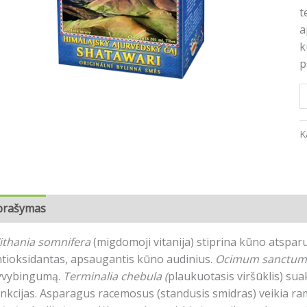
t
a
k
p
K
prašymas
Atsiliepimai (0)
ithania somnifera
(migdomoji vitanija) stiprina kūno atsparu
tioksidantas, apsaugantis kūno audinius.
Ocimum sanctum
yvybingumą.
Terminalia chebula
(
plaukuotasis viršūklis) su
nkcijas. Asparagus racemosus (standusis smidras) veikia ra