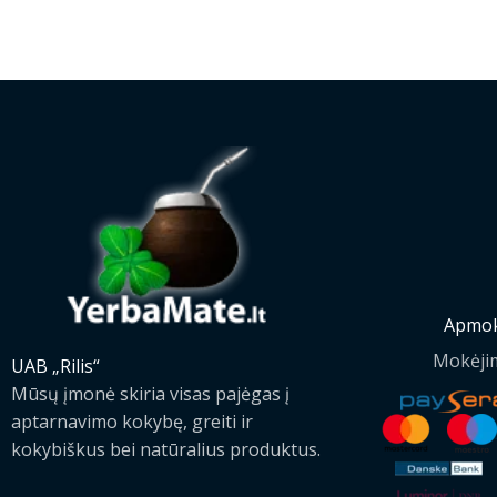
Apmok
Mokėji
UAB „Rilis“
Mūsų įmonė skiria visas pajėgas į
aptarnavimo kokybę, greiti ir
kokybiškus bei natūralius produktus.