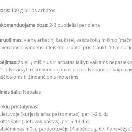
oris:
100 g birios arbatos
ekomenduojama dozė:
2-3 puodeliai per dieną
aruošimas:
Vieną arbatinį šaukštelį vaistažolių mišinio (maž
 verdančio vandens ir leiskite arbatai prisitraukti 10 minučių
pėjimas
: žolelių mišinius ir arbatas laikyti vaikams nepasiekiam
”C). Neviršyti rekomenduojamos dozės. Nenaudoti kaip maist
ščiosioms ir žindančioms moterims.
lmės šalis:
Nepalas
ekių pristatymas:
Lietuvoje (kurjeris arba paštomatas): per 1-2 d. d.;
kitas šalis (Lietuvos paštas): per 5-14 d. d.;
atsiėmimas mūsų parduotuvėje (Klaipėdos g. 67, Panevėžys 3