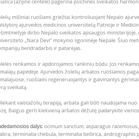
iatica
(azijinė centelė) pagerina psichinės sveikatos harmon
lelių mišiniai ruošiami griežtai kontroliuojant Nepalo ajurve
lstybinį ajurvedos medicinos universitetą Patnoje ir Medici
šimtmetyje dirbo Nepalo sveikatos apsaugos ministerijoje,
iversiteto „Nara Devi“ mokymo ligoninėje Nepale. Šiuo metu
mpanijų bendradarbis ir patarėjas.
lelės renkamos ir apdorojamos rankiniu būdu. Jos renkamo
malajų papėdėje. Ajurvedos žolelių arbatos ruošiamos pagal
malajuose, ruošiami regeneruojantys ir gaivinantys gėrimai
rą sveikatą.
liekant vaistažolių terapiją, arbata gali būti naudojama nuo
zę. Baigus gerti kiekvieną arbatos dėžutę padarykite vienos
udedamosios dalys:
ocimum sanctum, asparagus racemosus, ce
abra, terminalia chebula, terminalia bellirica, andrographis