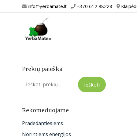
Pereiti
info@yerbamate.lt
+370 612 98228
Klaipėd
prie
turinio
Prekių paieška
I
e
Ieškoti
š
k
o
Rekomeduojame
t
Pradedantiesiems
i
Norintiems energijos