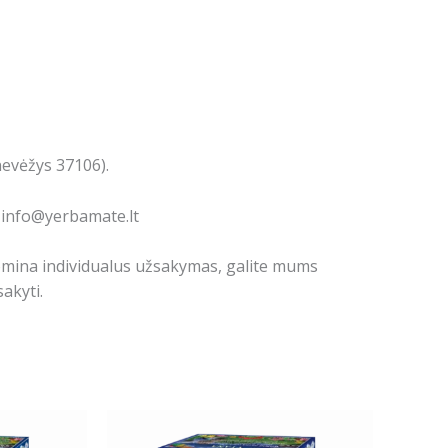
nevėžys 37106).
: info@yerbamate.lt
domina individualus užsakymas, galite mums
akyti.