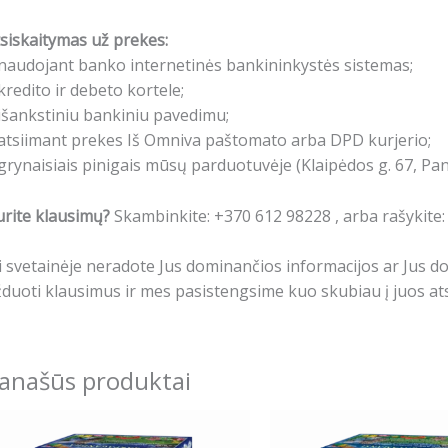
siskaitymas už prekes:
naudojant banko internetinės bankininkystės sistemas;
kredito ir debeto kortele;
išankstiniu bankiniu pavedimu;
atsiimant prekes Iš Omniva paštomato arba DPD kurjerio;
grynaisiais pinigais mūsų parduotuvėje (Klaipėdos g. 67, Pa
rite klausimų?
Skambinkite: +370 612 98228 , arba rašykite
i svetainėje neradote Jus dominančios informacijos ar Jus 
duoti klausimus ir mes pasistengsime kuo skubiau į juos ats
anašūs produktai