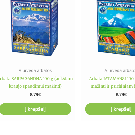
Ajurveda arbatos
Ajurveda arbat
rbata SARPAGANDHA 100 g (aukštam
Arbata JATAMANSI 100 g
kraujo spaudimui mažinti)
mažinti ir psichiniam 
8.79
€
8.79
€
Į krepšelį
Į krepšelį