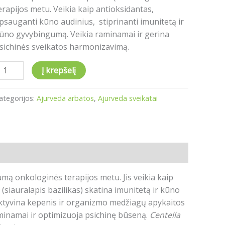
erapijos metu. Veikia kaip antioksidantas,
psauganti kūno audinius, stiprinanti imunitetą ir
ūno gyvybingumą. Veikia raminamai ir gerina
sichinės sveikatos harmonizavimą.
Į krepšelį
ategorijos:
Ajurveda arbatos
,
Ajurveda sveikatai
mą onkologinės terapijos metu. Jis veikia kaip
(siauralapis bazilikas) skatina imunitetą ir kūno
aktyvina kepenis ir organizmo medžiagų apykaitos
minamai ir optimizuoja psichinę būseną.
Centella