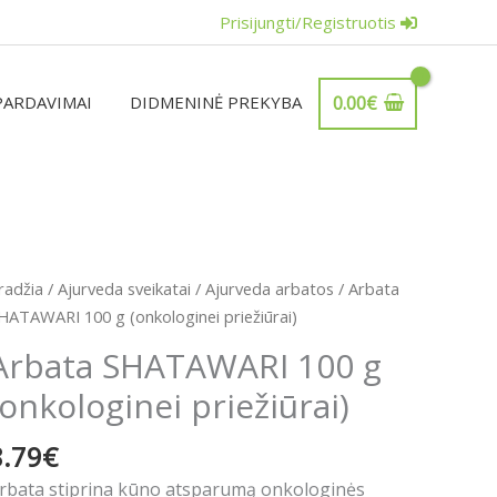
Prisijungti/Registruotis
PARDAVIMAI
DIDMENINĖ PREKYBA
0.00
€
rodukto
radžia
/
Ajurveda sveikatai
/
Ajurveda arbatos
/ Arbata
iekis:
HATAWARI 100 g (onkologinei priežiūrai)
rbata
Arbata SHATAWARI 100 g
HATAWARI
(onkologinei priežiūrai)
00
8.79
€
onkologinei
riežiūrai)
rbata stiprina kūno atsparumą onkologinės