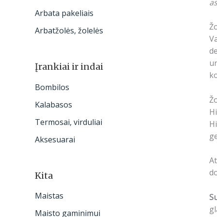
as
Arbata pakeliais
Žo
Arbatžolės, žolelės
Va
de
un
Įrankiai ir indai
ko
Bombilos
Žo
Kalabasos
Hi
Termosai, virduliai
Hi
ge
Aksesuarai
At
do
Kita
Maistas
S
gl
Maisto gaminimui