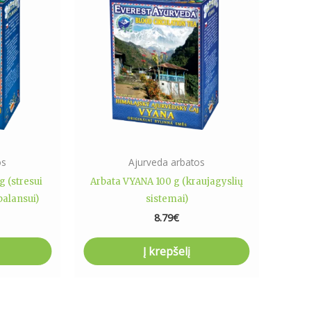
os
Ajurveda arbatos
 (stresui
Arbata VYANA 100 g (kraujagyslių
balansui)
sistemai)
8.79
€
Į krepšelį