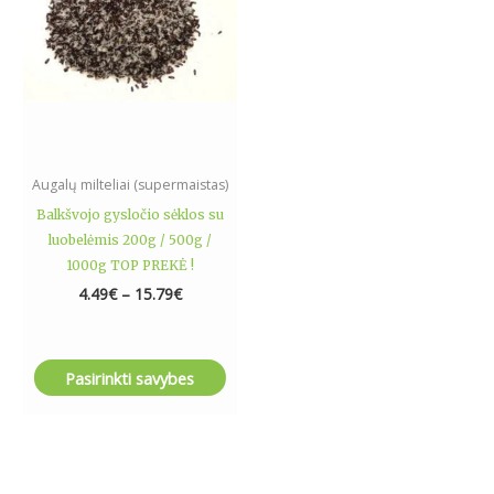
The
options
may
be
chosen
on
the
Augalų milteliai (supermaistas)
product
Balkšvojo gysločio sėklos su
page
luobelėmis 200g / 500g /
1000g TOP PREKĖ !
4.49
€
–
15.79
€
Pasirinkti savybes