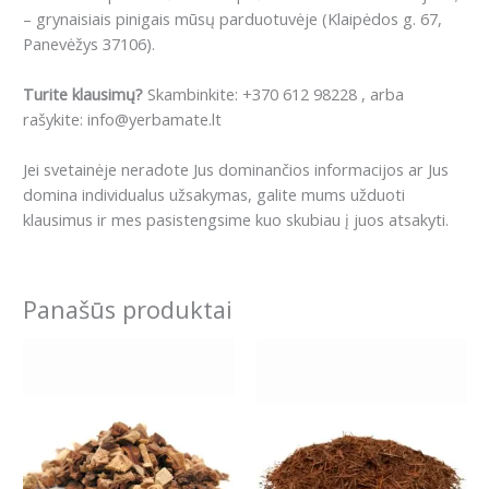
– grynaisiais pinigais mūsų parduotuvėje (Klaipėdos g. 67,
Panevėžys 37106).
Turite klausimų?
Skambinkite: +370 612 98228 , arba
rašykite: info@yerbamate.lt
Jei svetainėje neradote Jus dominančios informacijos ar Jus
domina individualus užsakymas, galite mums užduoti
klausimus ir mes pasistengsime kuo skubiau į juos atsakyti.
Panašūs produktai
Price
Price
This
This
range:
range:
product
product
5.99€
4.59€
has
has
through
through
22.99€
12.99€
multiple
multiple
variants.
variants.
The
The