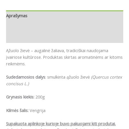
Aprašymas
Papildoma informacija
Atsiliepimai (0)
Ąžuolo žievė – augalinė žaliava, tradiciškai naudojama
įvairiose kultūrose. Produktas skirtas aromatinėms ar kitoms
reikmėms.
Sudedamosios dalys
: smulkinta ąžuolo žievė
(Quercus cortex
concisus L.)
Grynasis kiekis:
200g
Kilmės šalis:
Vengrija
Supakuota aplinkoje kurioje buvo pakuojami kiti produtai.