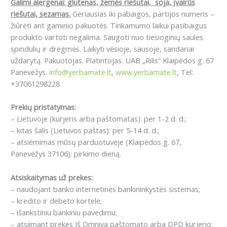
Galimi alergenai: g
lutenas, žemės riešutai, soja, įvairūs
riešutai, sezamas.
Geriausias iki pabaigos, partijos numeris –
žiūrėti ant gaminio pakuotės. Tinkamumo laikui pasibaigus
produkto vartoti negalima. Saugoti nuo tiesioginių saulės
spindulių ir drėgmės. Laikyti vėsioje, sausoje, sandariai
uždarytą. Pakuotojas. Platintojas: UAB „Rilis“ Klaipėdos g. 67
Panevėžys.
info@yerbamate.lt
,
www.yerbamate.lt
, Tel:
+37061298228
Prekių pristatymas:
– Lietuvoje (kurjeris arba paštomatas): per 1-2 d. d.;
– kitas šalis (Lietuvos paštas): per 5-14 d. d.;
– atsiėmimas mūsų parduotuvėje (Klaipėdos g. 67,
Panevėžys 37106): pirkimo dieną.
Atsiskaitymas už prekes:
– naudojant banko internetinės bankininkystės sistemas;
– kredito ir debeto kortele;
– išankstiniu bankiniu pavedimu;
– atsiimant prekes Iš Omniva paštomato arba DPD kurjerio;