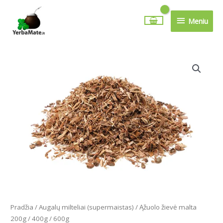
Pereiti
Meniu
prie
Meniu
turinio
Price
produkto
range:
kiekis:
4.99€
Ąžuolo
through
žievė
14.79€
malta
200g
/
400g
/
600g
Pradžia
/
Augalų milteliai (supermaistas)
/ Ąžuolo žievė malta
200g / 400g / 600g