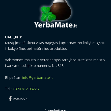
UAB „Rilis“
Mūsų įmonė skiria visas pajėgas į aptarnavimo kokybę, greiti
ir kokybiškus bei natūralius produktus.
Valstybinės maisto ir veterinarijos tarnybos suteiktas maisto
tvarkymo subjekto numeris: Nr. 313
El. paštas:
info@yerbamate.lt
Tel.:
+370 612 98228
acebook
Apmokėjimas