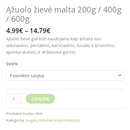
Ąžuolo žievė malta 200g / 400g
/ 600g
4.99
€
–
14.79
€
Ąžuolo žievė gali būti naudojama kaip arbata nuo
viduriavimo, peršalimo, karščiavimo, kosulio ir bronchito;
apetitui skatinti;
ir virškinimui gerinti.
Svoris
Į krepšelį
Produkto kodas:
N/A
Kategorija:
Augalų milteliai (supermaistas)