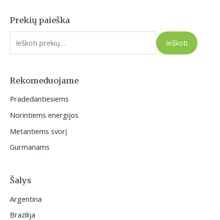
Prekių paieška
I
e
Ieškoti
š
k
o
Rekomeduojame
t
Pradedantiesiems
i
Norintiems energijos
:
Metantiems svorį
Gurmanams
Šalys
Argentina
Brazilija