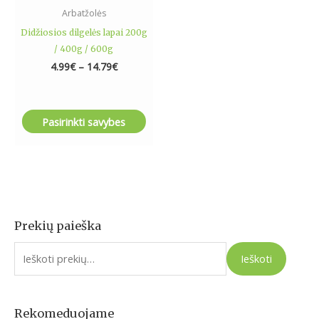
the
Arbatžolės
product
Didžiosios dilgelės lapai 200g
page
/ 400g / 600g
4.99
€
–
14.79
€
Pasirinkti savybes
Prekių paieška
I
e
Ieškoti
š
k
o
Rekomeduojame