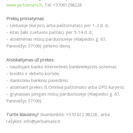
www.yerbamate.lt
, Tel: +37061298228
Prekių pristatymas:
– Lietuvoje (kurjeris arba paštomatas): per 1-2 d. d.;
– kitas šalis (Lietuvos paštas): per 5-14 d. d.;
– atsiėmimas mūsų parduotuvėje (Klaipėdos g. 67,
Panevėžys 37106): pirkimo dieną.
Atsiskaitymas už prekes:
– naudojant banko internetinės bankininkystės sistemas;
– kredito ir debeto kortele;
– išankstiniu bankiniu pavedimu;
– atsiimant prekes Iš Omniva paštomato arba DPD kurjerio;
– grynaisiais pinigais mūsų parduotuvėje (Klaipėdos g. 67,
Panevėžys 37106).
Turite klausimų?
Skambinkite: +370 612 98228 , arba
rašykite: info@yerbamate.lt