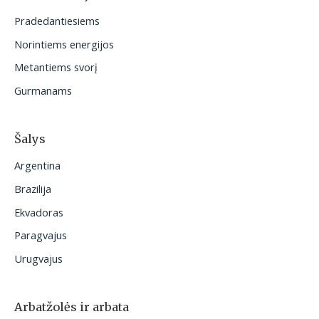
t
Pradedantiesiems
i
Norintiems energijos
:
Metantiems svorį
Gurmanams
Šalys
Argentina
Brazilija
Ekvadoras
Paragvajus
Urugvajus
Arbatžolės ir arbata