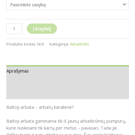
Į krepšelį
Produkto kodas:
N/A
Kategorija:
Arbatžolės
Aprašymas
Papildoma informacija
Atsiliepimai (0)
Baltoji arbata – arbatų karalienė?
Baltoji arbata gaminama tik iš jaunų arbatkrūmių pumpurų,
kurie nuskinami tik kartą per metus – pavasarį.
Tada jie
išdžiovinami ir taip atkeliauja pas mus.
Šiai veislei būdingas