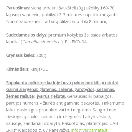
Paruošimas:
vieną arbatinį šaukštelį (3g) užplikyti 60-70
laipsnių vandeniu, palaikyti 2-3 minutes nupilti ir mėgautis.
Norint stipresnės – arbatą plikyti nuo 4 iki 8 minučių.
Sudedamosios dalys:
premium kokybės žaliosios arbatos
lapeliai (
Camellia sinensis L.
). PL-EKO-04
Grynasis kiekis
: 200g
Kilmės šalis:
Kinija/UE
Supakuota aplinkoje kurioje buvo pakuojami kiti produtai.
Galimi alergenai: g
lutenas, salierai, garstyčios, sezamas,
žemės riešutai, įvairūs riešutai.
Geriausias iki pabaigos,
partijos numeris – žiūrėti ant gaminio pakuotės. Tinkamumo
laikui pasibaigus produkto vartoti negalima. Saugoti nuo
tiesioginių saulės spindulių ir drėgmės. Laikyti vėsioje,
sausoje, sandariai uždarytą. Pakuotojas, platintojas: UAB
„Rilis“ Klaipėdos g. 67 Panevėžys.
info@yerbamate.lt
,