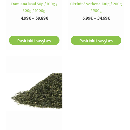
Damiana lapai 50g / 100g /
Citrininė verbena 100g / 200g
page
page
300g / 1000g
/ 500g
4.99
€
–
59.89
€
6.99
€
–
34.69
€
Pasirinkti savybes
Pasirinkti savybes
Price
This
range:
product
4.99€
has
through
14.79€
multiple
variants.
The
options
may
be
chosen
on