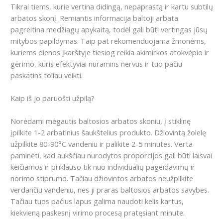
Tikrai tiems, kurie vertina didingą, nepaprastą ir kartu subtilų
arbatos skonį.
Remiantis informacija baltoji arbata
pagreitina medžiagų apykaitą, todėl gali būti vertingas jūsų
mitybos papildymas.
Taip pat rekomenduojama žmonėms,
kuriems dienos įkarštyje tiesiog reikia akimirkos atokvėpio ir
gėrimo, kuris efektyviai nuramins nervus ir tuo pačiu
paskatins toliau veikti.
Kaip iš jo paruošti užpilą?
Norėdami mėgautis baltosios arbatos skoniu, į stiklinę
įpilkite 1-2 arbatinius šaukštelius produkto.
Džiovintą žolelę
užpilkite 80-90°C vandeniu ir palikite 2-5 minutes.
Verta
paminėti, kad aukščiau nurodytos proporcijos gali būti laisvai
keičiamos ir priklauso tik nuo individualių pageidavimų ir
norimo stiprumo.
Tačiau džiovintos arbatos neužpilkite
verdančiu vandeniu, nes ji praras baltosios arbatos savybes.
Tačiau tuos pačius lapus galima naudoti kelis kartus,
kiekvieną paskesnį virimo procesą pratęsiant minute.