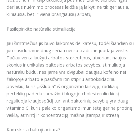
derliaus nuėmimo procesas leidžia ją laikyti ne tik geriausia,
kilniausia, bet ir viena brangiausių arbatų.
Pasilepinkite natūralia stimuliacija!
Jau šimtmečius jis buvo laikomas delikatesu, todėl šiandien su
juo susiduriame daug rečiau nei su tradicine juodąja veisle.
Tačiau verta laužyti arbatos stereotipus, atveriant naujus
skonius ir unikalias baltosios arbatos savybes.
stimuliuoja
natūraliu būdu, nes jame yra dvigubai daugiau kofeino nei
žaliojoje arbatoje
pasižymi itin stipriu antioksidaciniu
poveikiu, kuris „iššluoja“ iš organizmo laisvųjų radikalų
perteklių
padeda sumažinti blogojo cholesterolio kiekį
reguliuoja kraujospūdį
turi antibakterinių savybių
yra daug
vitamino C, kuris palaiko organizmo imunitetą
gerina protinę
veiklą, atmintį ir koncentraciją
mažina įtampą ir stresą
Kam skirta baltoji arbata?