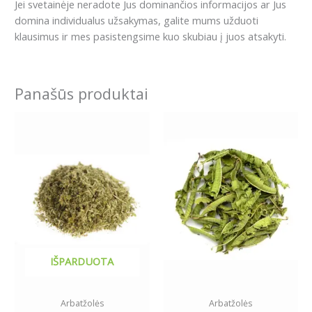
Jei svetainėje neradote Jus dominančios informacijos ar Jus
domina individualus užsakymas, galite mums užduoti
klausimus ir mes pasistengsime kuo skubiau į juos atsakyti.
Panašūs produktai
Price
Price
This
This
range:
range:
product
product
4.99€
6.99€
has
has
through
through
59.89€
34.69€
multiple
multiple
variants.
variants.
The
The
options
options
may
may
be
be
IŠPARDUOTA
chosen
chosen
on
on
the
the
Arbatžolės
Arbatžolės
product
product