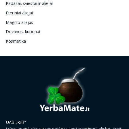
Padažai, sviestai ir aliejai
Eteriniai aliejai
Magnio aliejus
Dovanos, kuponai
Kosmetika
UAB „Rilis“
Mūsų įmonė skiria visas pajėgas į aptarnavimo kokybę, greiti