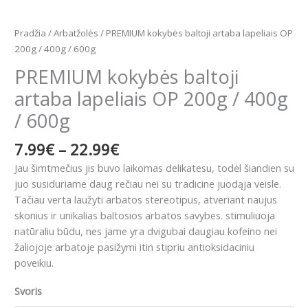
Pradžia
/
Arbatžolės
/ PREMIUM kokybės baltoji artaba lapeliais OP
200g / 400g / 600g
PREMIUM kokybės baltoji
artaba lapeliais OP 200g / 400g
/ 600g
7.99
€
–
22.99
€
Jau šimtmečius jis buvo laikomas delikatesu, todėl šiandien su
juo susiduriame daug rečiau nei su tradicine juodąja veisle.
Tačiau verta laužyti arbatos stereotipus, atveriant naujus
skonius ir unikalias baltosios arbatos savybes.
stimuliuoja
natūraliu būdu, nes jame yra dvigubai daugiau kofeino nei
žaliojoje arbatoje
pasižymi itin stipriu antioksidaciniu
poveikiu
.
Svoris