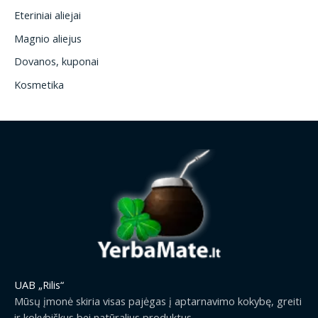
Eteriniai aliejai
Magnio aliejus
Dovanos, kuponai
Kosmetika
UAB „Rilis“
Mūsų įmonė skiria visas pajėgas į aptarnavimo kokybę, greiti
ir kokybiškus bei natūralius produktus.