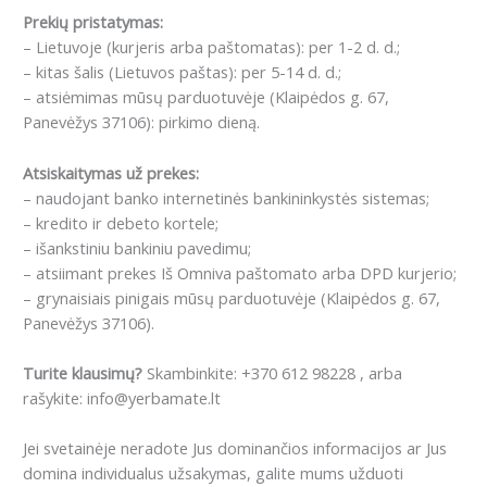
Prekių pristatymas:
– Lietuvoje (kurjeris arba paštomatas): per 1-2 d. d.;
– kitas šalis (Lietuvos paštas): per 5-14 d. d.;
– atsiėmimas mūsų parduotuvėje (Klaipėdos g. 67,
Panevėžys 37106): pirkimo dieną.
Atsiskaitymas už prekes:
– naudojant banko internetinės bankininkystės sistemas;
– kredito ir debeto kortele;
– išankstiniu bankiniu pavedimu;
– atsiimant prekes Iš Omniva paštomato arba DPD kurjerio;
– grynaisiais pinigais mūsų parduotuvėje (Klaipėdos g. 67,
Panevėžys 37106).
Turite klausimų?
Skambinkite: +370 612 98228 , arba
rašykite: info@yerbamate.lt
Jei svetainėje neradote Jus dominančios informacijos ar Jus
domina individualus užsakymas, galite mums užduoti