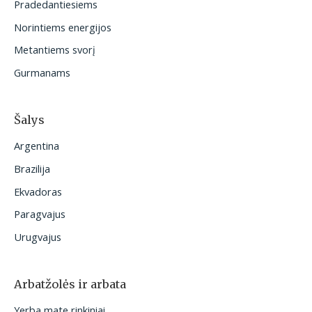
Pradedantiesiems
i
Norintiems energijos
:
Metantiems svorį
Gurmanams
Šalys
Argentina
Brazilija
Ekvadoras
Paragvajus
Urugvajus
Arbatžolės ir arbata
Yerba mate rinkiniai