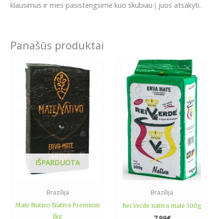
klausimus ir mes pasistengsime kuo skubiau į juos atsakyti.
Panašūs produktai
IŠPARDUOTA
Brazilija
Brazilija
Matė Nativo Nativa Premium
Rei Verde nativa matė 500g
1kg
7.99
€