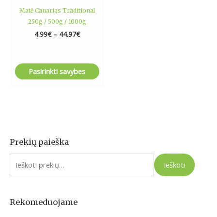
product
Matė Canarias Traditional
page
250g / 500g / 1000g
4.99
€
–
44.97
€
Pasirinkti savybes
Prekių paieška
I
e
Ieškoti
š
k
o
Rekomeduojame
t