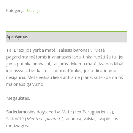
Kategorija:
Brazilija
Aprašymas
Tai Brazilijos yerba matė „žaliasis baronas“. Matė
pagardinta mėtomis ir ananasais labai tinka ruošti šaltai. Jei
jums patinka ananasai, tai jums tinkama matė. Kvapas labai
intensyvus, bet kartu ir labai natūralus, jokio dirbtinumo
nesijaučia. Mėta veikiau lieka antrame plane, suteikdama tik
malonaus gaivumo.
Megaukitės.
Sudedamosios dalys:
Yerba Mate (Ilex Paraguariensis),
š
altmėtė (
Mentha spicata L.
), ananasų vaisiai, kvapiosios
medžiagos.