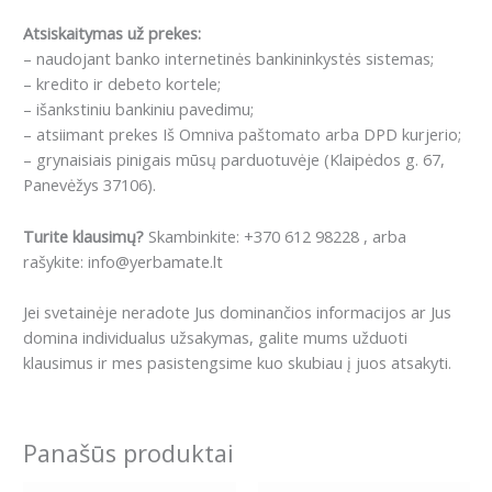
Atsiskaitymas už prekes:
– naudojant banko internetinės bankininkystės sistemas;
– kredito ir debeto kortele;
– išankstiniu bankiniu pavedimu;
– atsiimant prekes Iš Omniva paštomato arba DPD kurjerio;
– grynaisiais pinigais mūsų parduotuvėje (Klaipėdos g. 67,
Panevėžys 37106).
Turite klausimų?
Skambinkite: +370 612 98228 , arba
rašykite: info@yerbamate.lt
Jei svetainėje neradote Jus dominančios informacijos ar Jus
domina individualus užsakymas, galite mums užduoti
klausimus ir mes pasistengsime kuo skubiau į juos atsakyti.
Panašūs produktai