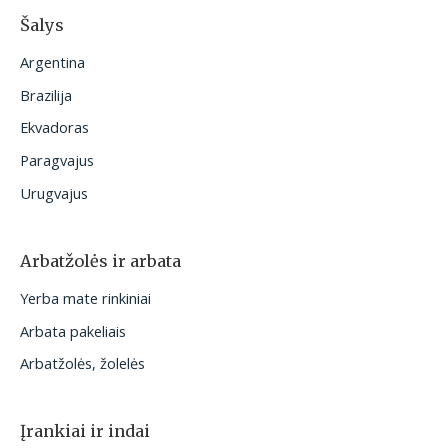
Šalys
Argentina
Brazilija
Ekvadoras
Paragvajus
Urugvajus
Arbatžolės ir arbata
Yerba mate rinkiniai
Arbata pakeliais
Arbatžolės, žolelės
Įrankiai ir indai