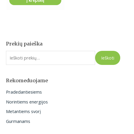
Į krepšelį
Prekių paieška
I
e
Ieškoti
š
k
o
Rekomeduojame
t
Pradedantiesiems
i
Norintiems energijos
:
Metantiems svorį
Gurmanams