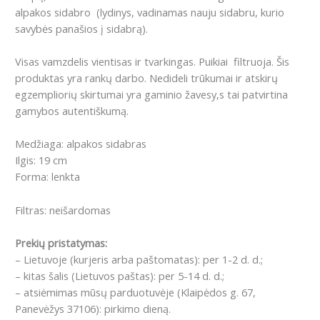
alpakos sidabro (lydinys, vadinamas nauju sidabru, kurio
savybės panašios į sidabrą).
Visas vamzdelis vientisas ir tvarkingas. Puikiai filtruoja. Šis
produktas yra rankų darbo. Nedideli trūkumai ir atskirų
egzempliorių skirtumai yra gaminio žavesy,s tai patvirtina
gamybos autentiškumą.
Medžiaga: alpakos sidabras
Ilgis: 19 cm
Forma: lenkta
Filtras: neišardomas
Prekių pristatymas:
– Lietuvoje (kurjeris arba paštomatas): per 1-2 d. d.;
– kitas šalis (Lietuvos paštas): per 5-14 d. d.;
– atsiėmimas mūsų parduotuvėje (Klaipėdos g. 67,
Panevėžys 37106): pirkimo dieną.