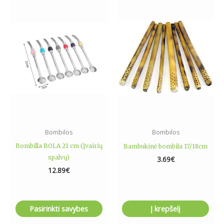
This
product
has
multiple
variants.
The
options
may
be
chosen
on
the
Bombilos
Bombilos
product
Bombilla BOLA 21 cm (Įvairių
Bambukinė bombila 17/18cm
page
spalvų)
3.69
€
12.89
€
Pasirinkti savybes
Į krepšelį