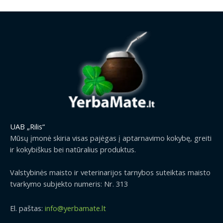
UAB „Rilis“
Mūsų įmonė skiria visas pajėgas į aptarnavimo kokybę, greiti
ir kokybiškus bei natūralius produktus.
Valstybinės maisto ir veterinarijos tarnybos suteiktas maisto
tvarkymo subjekto numeris: Nr. 313
El. paštas:
info@yerbamate.lt