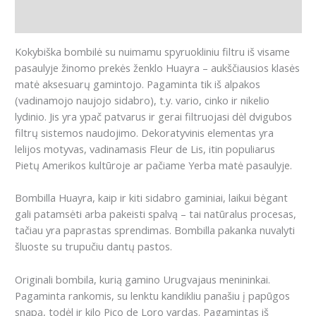
Atsiliepimai (0)
Kokybiška bombilė su nuimamu spyruokliniu filtru iš visame
pasaulyje žinomo prekės ženklo Huayra – aukščiausios klasės
matė aksesuarų gamintojo. Pagaminta tik iš alpakos
(vadinamojo naujojo sidabro), t.y. vario, cinko ir nikelio
lydinio. Jis yra ypač patvarus ir gerai filtruojasi dėl dvigubos
filtrų sistemos naudojimo. Dekoratyvinis elementas yra
lelijos motyvas, vadinamasis Fleur de Lis, itin populiarus
Pietų Amerikos kultūroje ar pačiame Yerba matė pasaulyje.
Bombilla Huayra, kaip ir kiti sidabro gaminiai, laikui bėgant
gali patamsėti arba pakeisti spalvą – tai natūralus procesas,
tačiau yra paprastas sprendimas. Bombilla pakanka nuvalyti
šluoste su trupučiu dantų pastos.
Originali bombila, kurią gamino Urugvajaus menininkai.
Pagaminta rankomis, su lenktu kandikliu panašiu į papūgos
snapą, todėl ir kilo Pico de Loro vardas. Pagamintas iš