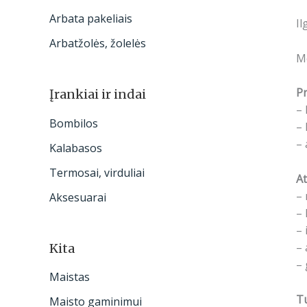
Arbata pakeliais
Il
Arbatžolės, žolelės
Me
Pr
Įrankiai ir indai
– 
Bombilos
– 
– 
Kalabasos
Termosai, virduliai
At
– 
Aksesuarai
– 
– 
– 
Kita
– 
Maistas
Tu
Maisto gaminimui