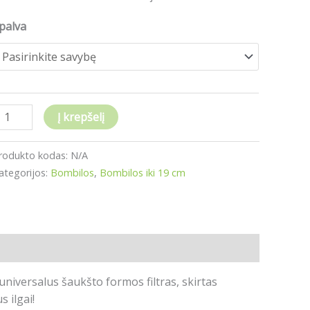
lack
8
palva
m
Į krepšelį
rodukto kodas:
N/A
ategorijos:
Bombilos
,
Bombilos iki 19 cm
universalus šaukšto formos filtras, skirtas
s ilgai!