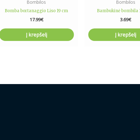
Bombilos
Bombilos
Bomba bortanaggio Liso 19 cm
Bambukinė bombila 
17.99
€
3.69
€
Į krepšelį
Į krepšelį