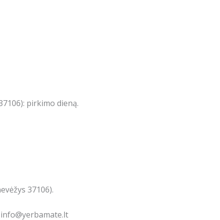
7106): pirkimo dieną.
nevėžys 37106).
: info@yerbamate.lt