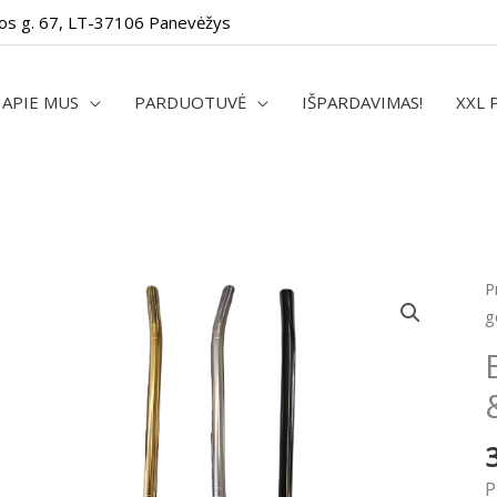
os g. 67, LT-37106 Panevėžys
APIE MUS
PARDUOTUVĖ
IŠPARDAVIMAS!
XXL 
p
P
k
g
B
E
g
&
s
&
P