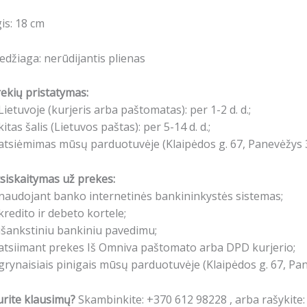
gis: 18 cm
džiaga: nerūdijantis plienas
ekių pristatymas:
Lietuvoje (kurjeris arba paštomatas): per 1-2 d. d.;
kitas šalis (Lietuvos paštas): per 5-14 d. d.;
atsiėmimas mūsų parduotuvėje (Klaipėdos g. 67, Panevėžys 3
siskaitymas už prekes:
naudojant banko internetinės bankininkystės sistemas;
kredito ir debeto kortele;
išankstiniu bankiniu pavedimu;
atsiimant prekes Iš Omniva paštomato arba DPD kurjerio;
grynaisiais pinigais mūsų parduotuvėje (Klaipėdos g. 67, Pa
rite klausimų?
Skambinkite: +370 612 98228 , arba rašykite