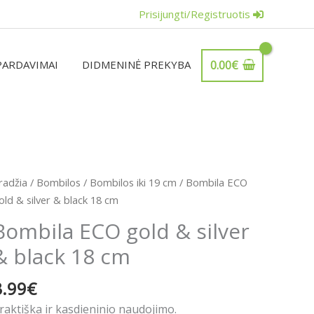
Prisijungti/Registruotis
PARDAVIMAI
DIDMENINĖ PREKYBA
0.00
€
rodukto
radžia
/
Bombilos
/
Bombilos iki 19 cm
/ Bombila ECO
iekis:
old & silver & black 18 cm
ombila
Bombila ECO gold & silver
CO
& black 18 cm
old
3.99
€
ilver
raktiška ir kasdieninio naudojimo.