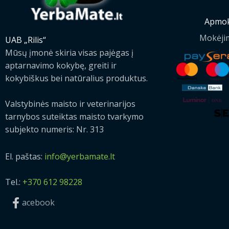
Apmok
Mokėji
UAB „Rilis“
Mūsų įmonė skiria visas pajėgas į
aptarnavimo kokybę, greiti ir
kokybiškus bei natūralius produktus.
Valstybinės maisto ir veterinarijos
tarnybos suteiktas maisto tvarkymo
subjekto numeris: Nr. 313
El. paštas:
info@yerbamate.lt
Tel.:
+370 612 98228
acebook