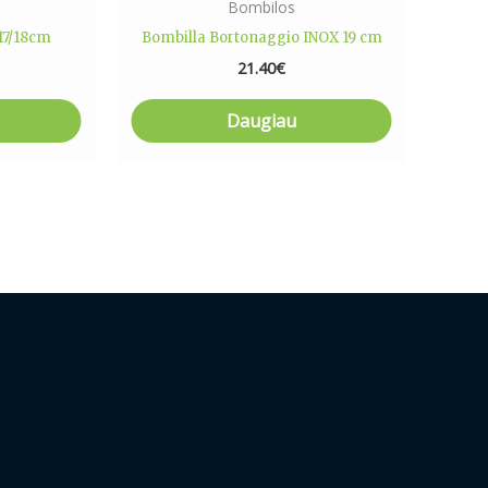
Bombilos
17/18cm
Bombilla Bortonaggio INOX 19 cm
21.40
€
Daugiau