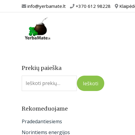
Pereiti
info@yerbamate.lt
+370 612 98228
Klaipėd
prie
turinio
Prekių paieška
I
e
Ieškoti
š
k
o
Rekomeduojame
t
Pradedantiesiems
i
Norintiems energijos