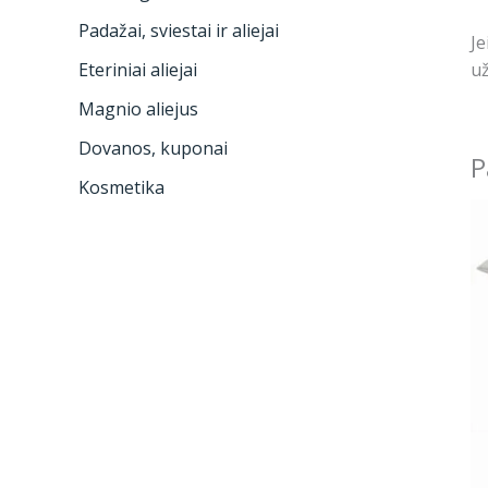
Padažai, sviestai ir aliejai
Je
už
Eteriniai aliejai
Magnio aliejus
Dovanos, kuponai
P
Kosmetika