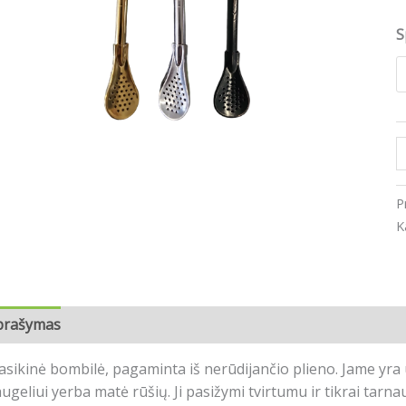
b
1
S
c
P
K
prašymas
Papildoma informacija
Atsiliepimai (0)
asikinė bombilė, pagaminta iš nerūdijančio plieno.
Jame yra 
ugeliui yerba matė rūšių.
Ji pasižymi tvirtumu ir tikrai tarnau