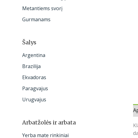
:
Metantiems svorį
Gurmanams
Šalys
Argentina
Brazilija
Ekvadoras
Paragvajus
Urugvajus
A
Arbatžolės ir arbata
Kl
da
Yerba mate rinkiniai