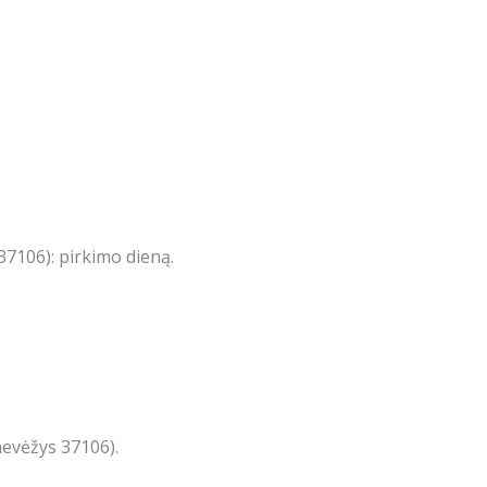
7106): pirkimo dieną.
nevėžys 37106).