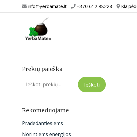
Pereiti
info@yerbamate.lt
+370 612 98228
Klaipėd
prie
turinio
Prekių paieška
I
e
Ieškoti
š
k
o
Rekomeduojame
t
Pradedantiesiems
i
Norintiems energijos