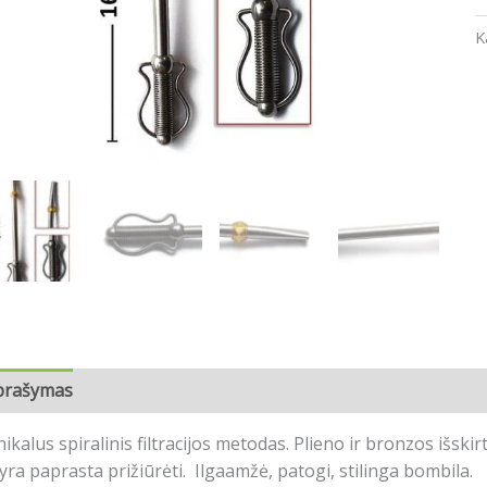
K
prašymas
Atsiliepimai (0)
ikalus spiralinis filtracijos metodas. Plieno ir bronzos išski
 yra paprasta prižiūrėti. Ilgaamžė, patogi, stilinga bombila.