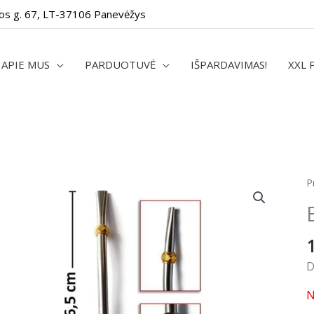
os g. 67, LT-37106 Panevėžys
APIE MUS
PARDUOTUVĖ
IŠPARDAVIMAS!
XXL 
P
D
N