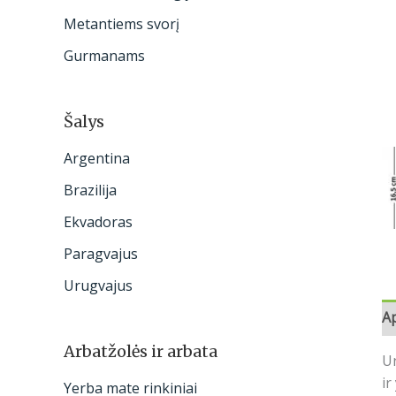
:
Metantiems svorį
Gurmanams
Šalys
Argentina
Brazilija
Ekvadoras
Paragvajus
Urugvajus
A
Arbatžolės ir arbata
Un
ir
Yerba mate rinkiniai