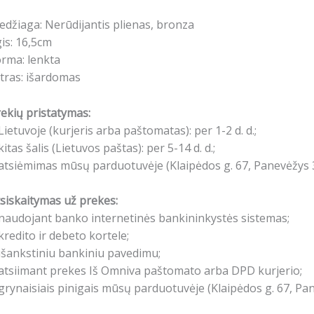
džiaga: Nerūdijantis plienas, bronza
gis: 16,5cm
rma: lenkta
ltras: išardomas
ekių pristatymas:
Lietuvoje (kurjeris arba paštomatas): per 1-2 d. d.;
kitas šalis (Lietuvos paštas): per 5-14 d. d.;
atsiėmimas mūsų parduotuvėje (Klaipėdos g. 67, Panevėžys 3
siskaitymas už prekes:
naudojant banko internetinės bankininkystės sistemas;
kredito ir debeto kortele;
išankstiniu bankiniu pavedimu;
atsiimant prekes Iš Omniva paštomato arba DPD kurjerio;
grynaisiais pinigais mūsų parduotuvėje (Klaipėdos g. 67, Pa