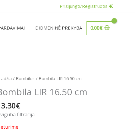
Prisijungti/Registruotis
PARDAVIMAI
DIDMENINĖ PREKYBA
0.00
€
radžia
/
Bombilos
/ Bombila LIR 16.50 cm
Bombila LIR 16.50 cm
13.30
€
viguba filtracija.
eturime