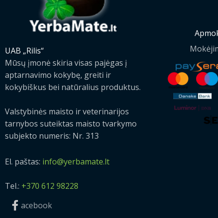
Apmok
Mokėji
UAB „Rilis“
Mūsų įmonė skiria visas pajėgas į
aptarnavimo kokybę, greiti ir
kokybiškus bei natūralius produktus.
Valstybinės maisto ir veterinarijos
tarnybos suteiktas maisto tvarkymo
subjekto numeris: Nr. 313
El. paštas:
info@yerbamate.lt
Tel.:
+370 612 98228
acebook