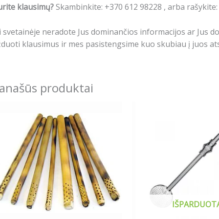
rite klausimų?
Skambinkite: +370 612 98228 , arba rašykite
i svetainėje neradote Jus dominančios informacijos ar Jus 
duoti klausimus ir mes pasistengsime kuo skubiau į juos ats
anašūs produktai
IŠPARDUOT