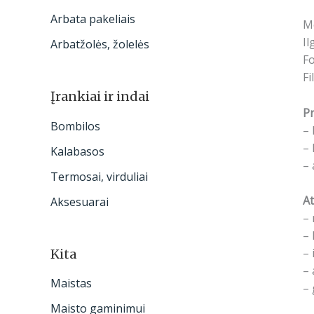
Arbata pakeliais
Me
Il
Arbatžolės, žolelės
Fo
Fi
Įrankiai ir indai
Pr
Bombilos
– 
– 
Kalabasos
– 
Termosai, virduliai
At
Aksesuarai
– 
– 
– 
Kita
– 
Maistas
– 
Maisto gaminimui