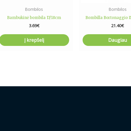
Bombilos
Bombilos
Bambukinė bombila 17/18cm
Bombilla Bortonaggio 
3.69
€
21.40
€
Į krepšelį
Daugiau