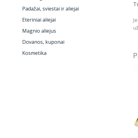
Tu
Padažai, sviestai ir aliejai
Eteriniai aliejai
Je
už
Magnio aliejus
Dovanos, kuponai
Kosmetika
P