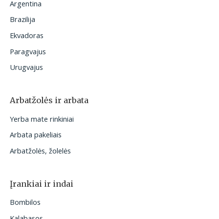
Argentina
Brazilija
Ekvadoras
Paragvajus
Urugvajus
Arbatžolės ir arbata
Yerba mate rinkiniai
Arbata pakeliais
Arbatžolės, žolelės
Įrankiai ir indai
Bombilos
Kalabasos