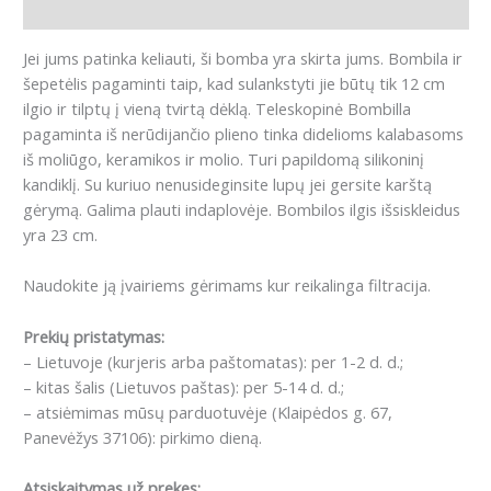
Papildoma informacija
Jei jums patinka keliauti, ši bomba yra skirta jums. Bombila ir
šepetėlis pagaminti taip, kad sulankstyti jie būtų tik 12 cm
ilgio ir tilptų į vieną tvirtą dėklą. Teleskopinė Bombilla
pagaminta iš nerūdijančio plieno tinka didelioms kalabasoms
iš moliūgo, keramikos ir molio. Turi papildomą silikoninį
kandiklį. Su kuriuo nenusideginsite lupų jei gersite karštą
gėrymą. Galima plauti indaplovėje. Bombilos ilgis išsiskleidus
yra 23 cm.
Naudokite ją įvairiems gėrimams kur reikalinga filtracija.
Prekių pristatymas:
– Lietuvoje (kurjeris arba paštomatas): per 1-2 d. d.;
– kitas šalis (Lietuvos paštas): per 5-14 d. d.;
– atsiėmimas mūsų parduotuvėje (Klaipėdos g. 67,
Panevėžys 37106): pirkimo dieną.
Atsiskaitymas už prekes: