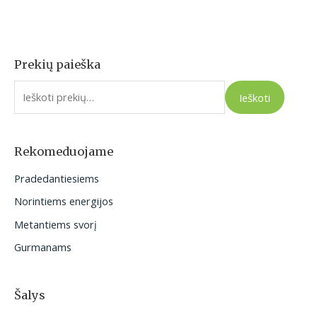
Prekių paieška
I
e
Ieškoti
š
k
o
Rekomeduojame
t
Pradedantiesiems
i
Norintiems energijos
:
Metantiems svorį
Gurmanams
Šalys