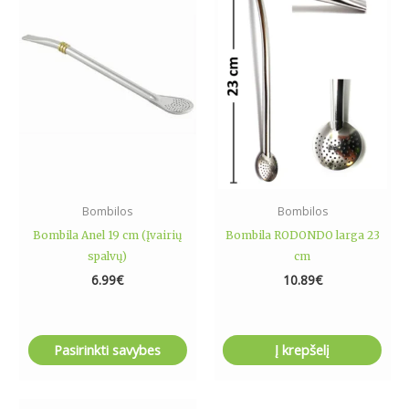
has
multiple
variants.
The
options
may
be
chosen
on
the
Bombilos
Bombilos
product
Bombila Anel 19 cm (Įvairių
Bombila RODONDO larga 23
page
spalvų)
cm
6.99
€
10.89
€
Pasirinkti savybes
Į krepšelį