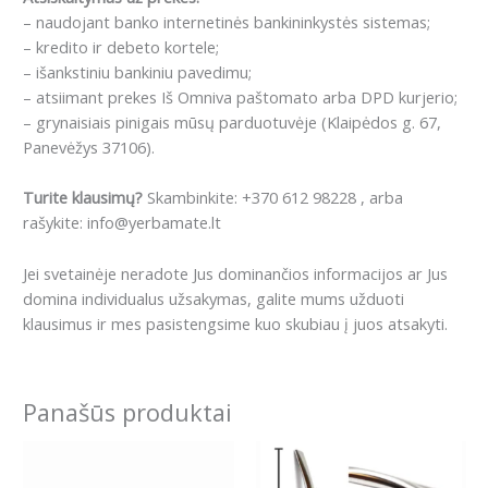
– naudojant banko internetinės bankininkystės sistemas;
– kredito ir debeto kortele;
– išankstiniu bankiniu pavedimu;
– atsiimant prekes Iš Omniva paštomato arba DPD kurjerio;
– grynaisiais pinigais mūsų parduotuvėje (Klaipėdos g. 67,
Panevėžys 37106).
Turite klausimų?
Skambinkite: +370 612 98228 , arba
rašykite: info@yerbamate.lt
Jei svetainėje neradote Jus dominančios informacijos ar Jus
domina individualus užsakymas, galite mums užduoti
klausimus ir mes pasistengsime kuo skubiau į juos atsakyti.
Panašūs produktai
This
product