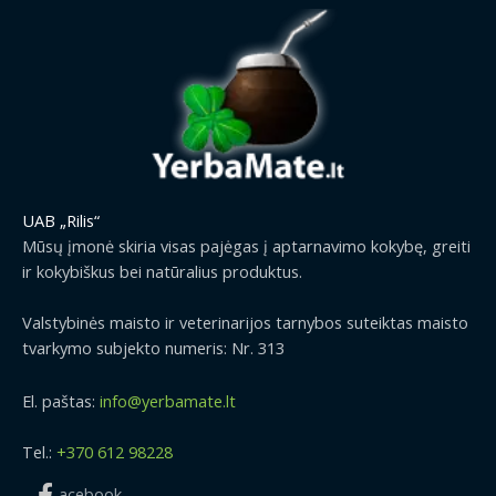
UAB „Rilis“
Mūsų įmonė skiria visas pajėgas į aptarnavimo kokybę, greiti
ir kokybiškus bei natūralius produktus.
Valstybinės maisto ir veterinarijos tarnybos suteiktas maisto
tvarkymo subjekto numeris: Nr. 313
El. paštas:
info@yerbamate.lt
Tel.:
+370 612 98228
acebook