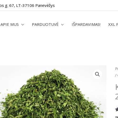
os g. 67, LT-37106 Panevėžys
APIE MUS
PARDUOTUVĖ
IŠPARDAVIMAS!
XXL 
p
P
k
/
K
l
s
2
/
4
Į
1