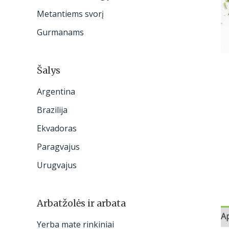
:
Metantiems svorį
Gurmanams
Šalys
Argentina
Brazilija
Ekvadoras
Paragvajus
Urugvajus
Arbatžolės ir arbata
A
Yerba mate rinkiniai