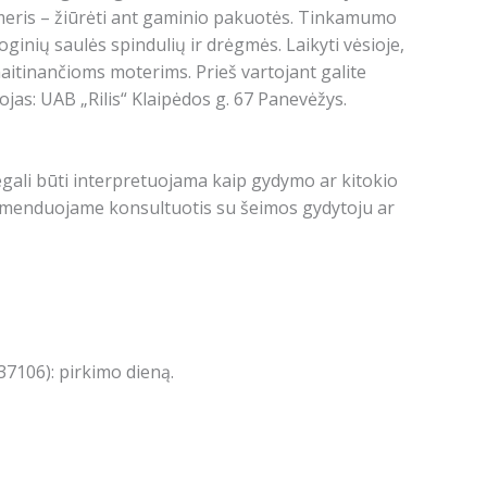
umeris – žiūrėti ant gaminio pakuotės. Tinkamumo
ginių saulės spindulių ir drėgmės. Laikyti vėsioje,
aitinančioms moterims. Prieš vartojant galite
ojas: UAB „Rilis“ Klaipėdos g. 67 Panevėžys.
egali būti interpretuojama kaip gydymo ar kitokio
menduojame konsultuotis su šeimos gydytoju ar
7106): pirkimo dieną.