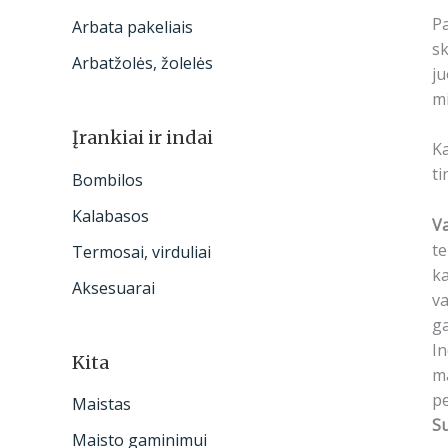
Pa
Arbata pakeliais
sk
Arbatžolės, žolelės
ju
m
Įrankiai ir indai
Ka
ti
Bombilos
Kalabasos
V
t
Termosai, virduliai
ka
Aksesuarai
va
ga
In
Kita
ma
pe
Maistas
S
Maisto gaminimui