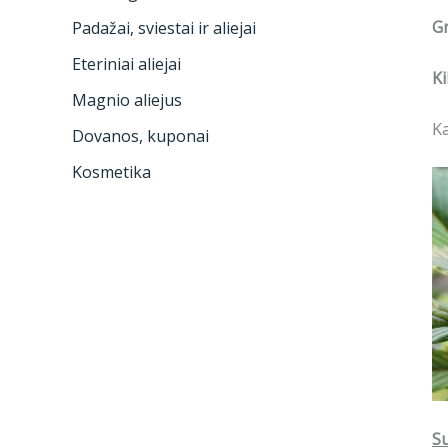
Gr
Padažai, sviestai ir aliejai
Eteriniai aliejai
Ki
Magnio aliejus
K
Dovanos, kuponai
Kosmetika
Su