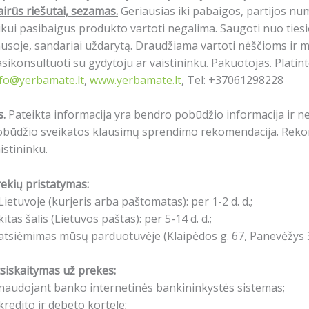
airūs riešutai, sezamas.
Geriausias iki pabaigos, partijos n
ikui pasibaigus produkto vartoti negalima. Saugoti nuo tiesio
usoje, sandariai uždarytą. Draudžiama vartoti nėščioms ir m
sikonsultuoti su gydytoju ar vaistininku. Pakuotojas. Platint
nfo@yerbamate.lt
,
www.yerbamate.lt
, Tel: +37061298228
s.
Pateikta informacija yra bendro pobūdžio informacija ir n
obūdžio sveikatos klausimų sprendimo rekomendacija. Reko
istininku.
ekių pristatymas:
Lietuvoje (kurjeris arba paštomatas): per 1-2 d. d.;
kitas šalis (Lietuvos paštas): per 5-14 d. d.;
atsiėmimas mūsų parduotuvėje (Klaipėdos g. 67, Panevėžys 3
siskaitymas už prekes:
naudojant banko internetinės bankininkystės sistemas;
kredito ir debeto kortele;