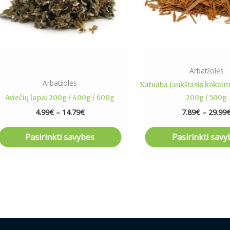
The
The
options
optio
may
may
be
be
chosen
chose
on
on
Arbatžolės
the
the
Arbatžolės
Katuaba (aukštasis kokain
product
produ
Aviečių lapai 200g / 400g / 600g
200g / 500g
page
page
4.99
€
–
14.79
€
7.89
€
–
29.99
Pasirinkti savybes
Pasirinkti savy