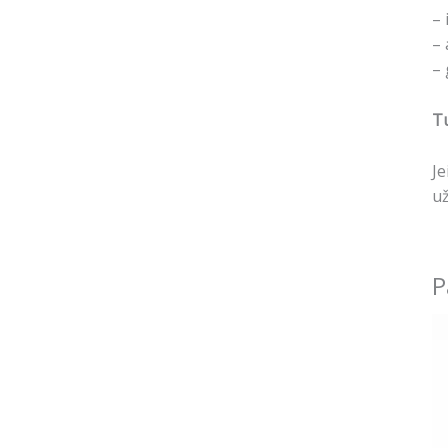
– 
– 
– 
Tu
Je
už
P