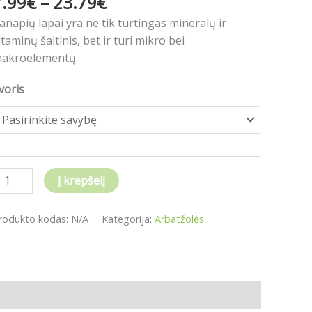
7.99
€
–
23.79
€
.00
iš 5
viso
anapių lapai yra ne tik turtingas mineralų ir
00g
vertinimų:
)
itaminų šaltinis, bet ir turi mikro bei
akroelementų.
voris
Į krepšelį
rodukto kodas:
N/A
Kategorija:
Arbatžolės