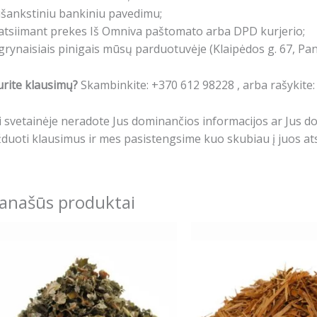
išankstiniu bankiniu pavedimu;
atsiimant prekes Iš Omniva paštomato arba DPD kurjerio;
grynaisiais pinigais mūsų parduotuvėje (Klaipėdos g. 67, Pa
rite klausimų?
Skambinkite: +370 612 98228 , arba rašykite
i svetainėje neradote Jus dominančios informacijos ar Jus 
duoti klausimus ir mes pasistengsime kuo skubiau į juos ats
anašūs produktai
Price
This
This
range:
product
produ
4.99€
has
has
through
14.79€
multiple
multip
variants.
varian