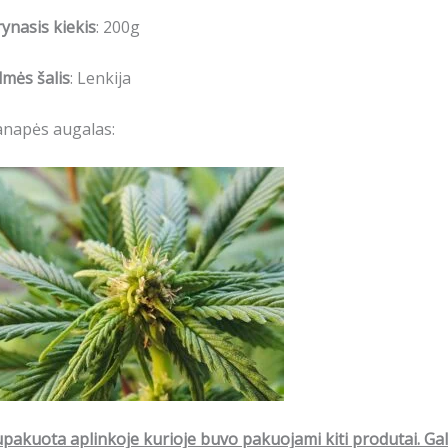
ynasis kiekis
: 200g
lmės šalis
: Lenkija
anapės augalas:
pakuota aplinkoje kurioje buvo pakuojami kiti produtai. Gali