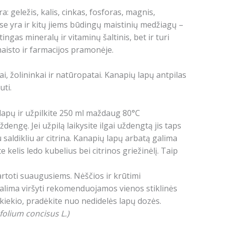
 geležis, kalis, cinkas, fosforas, magnis,
e yra ir kitų jiems būdingų maistinių medžiagų –
ingas mineralų ir vitaminų šaltinis, bet ir turi
maisto ir farmacijos pramonėje.
, žolininkai ir natūropatai.
Kanapių lapų antpilas
uti.
 lapų ir užpilkite 250 ml maždaug 80°C
uždengę.
Jei užpilą laikysite ilgai uždengtą jis taps
saldikliu ar citrina.
Kanapių lapų arbatą galima
e kelis ledo kubelius bei citrinos griežinėlį.
Taip
vartoti suaugusiems.
Nėščios ir krūtimi
lima viršyti rekomenduojamos vienos stiklinės
 kiekio, pradėkite nuo nedidelės lapų dozės.
folium concisus L.)