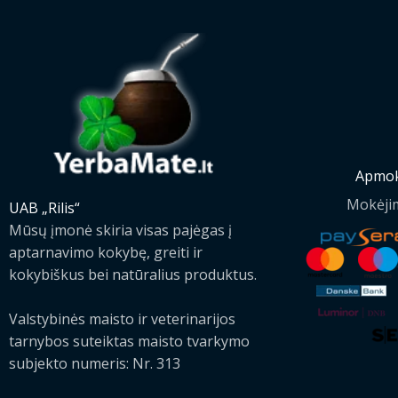
Apmok
Mokėji
UAB „Rilis“
Mūsų įmonė skiria visas pajėgas į
aptarnavimo kokybę, greiti ir
kokybiškus bei natūralius produktus.
Valstybinės maisto ir veterinarijos
tarnybos suteiktas maisto tvarkymo
subjekto numeris: Nr. 313