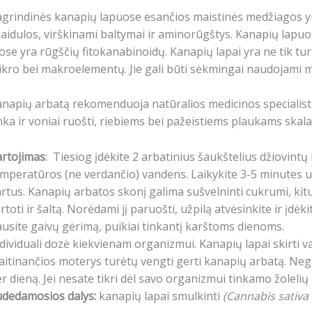
grindinės kanapių lapuose esančios maistinės medžiagos yra:
aidulos, virškinami baltymai ir aminorūgštys. K
anapių lapuos
ose yra rūgščių fitokanabinoidų.
Kanapių lapai yra ne tik turt
ikro bei makroelementų.
Jie gali būti sėkmingai naudojami 
napių arbatą rekomenduoja natūralios medicinos specialistai
nka ir voniai ruošti, riebiems bei pažeistiems plaukams skala
artojimas
:
Tiesiog įdėkite 2 arbatinius šaukštelius džiovintų
emperatūros (ne verdančio) vandens.
Laikykite 3-5 minutes 
rtus.
Kanapių arbatos skonį galima sušvelninti cukrumi, kitu 
rtoti ir šaltą.
Norėdami jį paruošti, užpilą atvėsinkite ir įdėkit
usite gaivų gėrimą, puikiai tinkantį karštoms dienoms.
dividuali dozė kiekvienam organizmui.
Kanapių lapai skirti 
itinančios moterys turėtų vengti gerti kanapių arbatą.
Nega
r dieną.
Jei nesate tikri dėl savo organizmui tinkamo žolelių
udedamosios dalys:
kanapių lapai smulkinti
(Cannabis sativa 