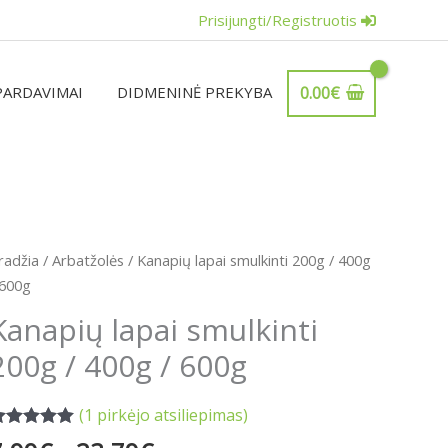
Prisijungti/Registruotis
PARDAVIMAI
DIDMENINĖ PREKYBA
0.00
€
Price
rodukto
radžia
/
Arbatžolės
/ Kanapių lapai smulkinti 200g / 400g
range:
iekis:
 600g
7.99€
anapių
Kanapių lapai smulkinti
through
apai
23.79€
200g / 400g / 600g
mulkinti
00g
(
1
pirkėjo atsiliepimas)
00g
vertinimas: