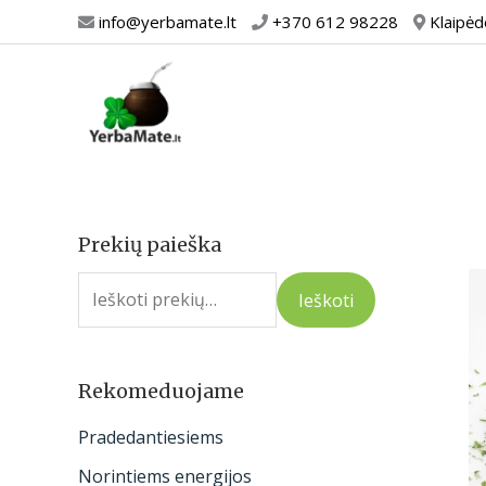
Pereiti
info@yerbamate.lt
+370 612 98228
Klaipėd
prie
turinio
Prekių paieška
I
e
Ieškoti
š
k
o
Rekomeduojame
t
Pradedantiesiems
i
Norintiems energijos