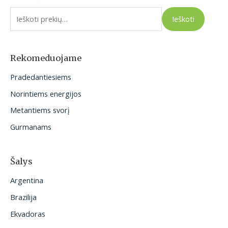
e
Ieškoti
š
k
o
Rekomeduojame
t
Pradedantiesiems
i
Norintiems energijos
:
Metantiems svorį
Gurmanams
Šalys
Argentina
Brazilija
Ekvadoras