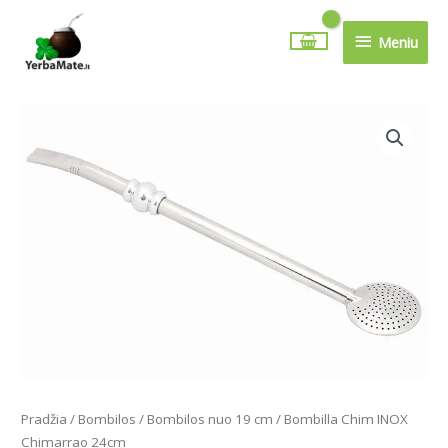
Pereiti
Meniu
prie
Meniu
turinio
Pradžia
/
Bombilos
/
Bombilos nuo 19 cm
/ Bombilla Chim INOX
Chimarrao 24cm