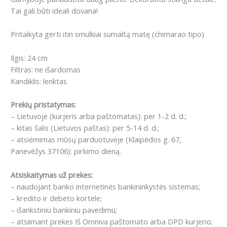
Tai gali būti ideali dovana!
Pritaikyta gerti itin smulkiai sumaltą matę (chimarao tipo)
Ilgis: 24 cm
Filtras: ne išardomas
Kandiklis: lenktas
Prekių pristatymas:
– Lietuvoje (kurjeris arba paštomatas): per 1-2 d. d.;
– kitas šalis (Lietuvos paštas): per 5-14 d. d.;
– atsiėmimas mūsų parduotuvėje (Klaipėdos g. 67,
Panevėžys 37106): pirkimo dieną.
Atsiskaitymas už prekes:
– naudojant banko internetinės bankininkystės sistemas;
– kredito ir debeto kortele;
– išankstiniu bankiniu pavedimu;
– atsiimant prekes Iš Omniva paštomato arba DPD kurjerio;