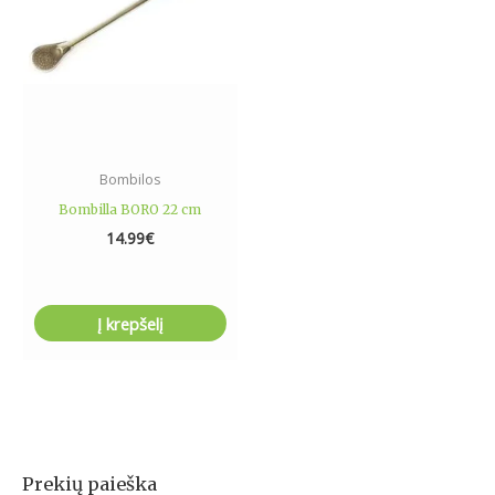
Bombilos
Bombilla BORO 22 cm
14.99
€
Į krepšelį
Prekių paieška
I