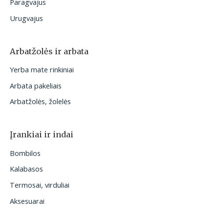
Paragvajus
Urugvajus
Arbatžolės ir arbata
Yerba mate rinkiniai
Arbata pakeliais
Arbatžolės, žolelės
Įrankiai ir indai
Bombilos
Kalabasos
Termosai, virduliai
Aksesuarai