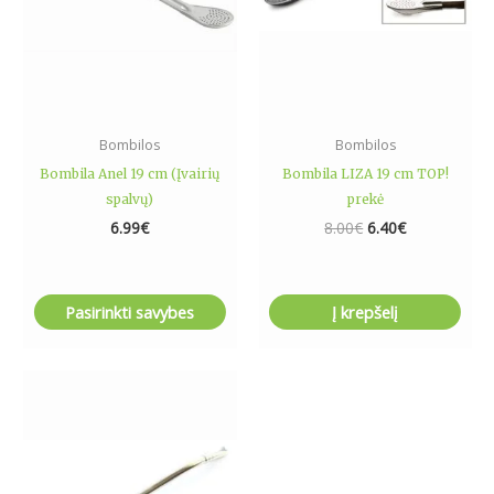
options
may
be
chosen
on
the
Bombilos
Bombilos
product
Bombila Anel 19 cm (Įvairių
Bombila LIZA 19 cm TOP!
page
spalvų)
prekė
6.99
€
8.00
€
6.40
€
Pasirinkti savybes
Į krepšelį