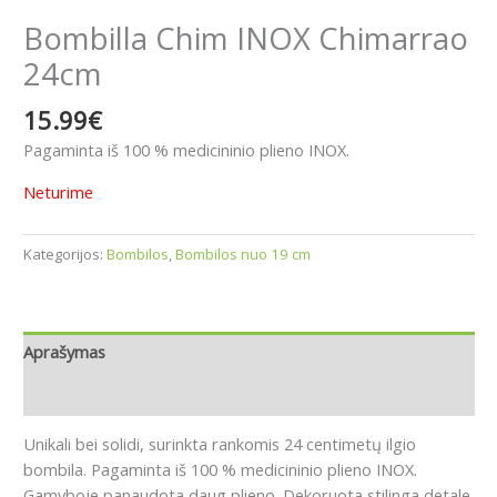
Bombilla Chim INOX Chimarrao
24cm
15.99
€
Pagaminta iš 100 % medicininio plieno INOX.
Neturime
Kategorijos:
Bombilos
,
Bombilos nuo 19 cm
Aprašymas
Atsiliepimai (0)
Unikali bei solidi, surinkta rankomis 24 centimetų ilgio
bombila. Pagaminta iš 100 % medicininio plieno INOX.
Gamyboje panaudota daug plieno. Dekoruota stilinga detale.