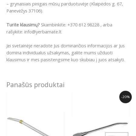
– grynaisiais pinigais mūsų parduotuvėje (Klaipėdos g. 67,
Panevėžys 37106).
Turite klausimų?
Skambinkite: +370 612 98228 , arba
rašykite: info@yerbamate.lt
Jei svetainėje neradote Jus dominančios informacijos ar Jus
domina individualus užsakymas, galite mums užduoti
klausimus ir mes pasistengsime kuo skubiau į juos atsakyti.
Panašūs produktai
Original
Current
This
-20%
price
price
product
was:
is:
has
8.00€.
6.40€.
multiple
variants.
The