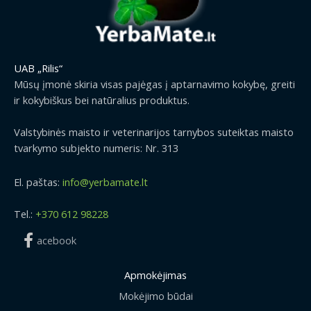
UAB „Rilis“
Mūsų įmonė skiria visas pajėgas į aptarnavimo kokybę, greiti
ir kokybiškus bei natūralius produktus.
Valstybinės maisto ir veterinarijos tarnybos suteiktas maisto
tvarkymo subjekto numeris: Nr. 313
El. paštas:
info@yerbamate.lt
Tel.:
+370 612 98228
acebook
Apmokėjimas
Mokėjimo būdai