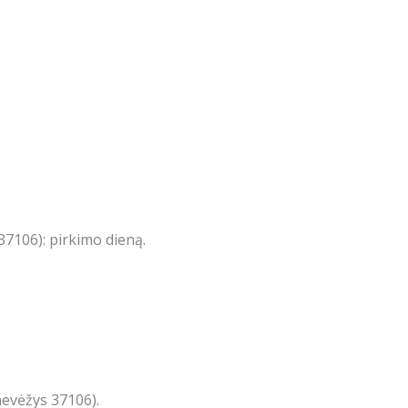
7106): pirkimo dieną.
nevėžys 37106).