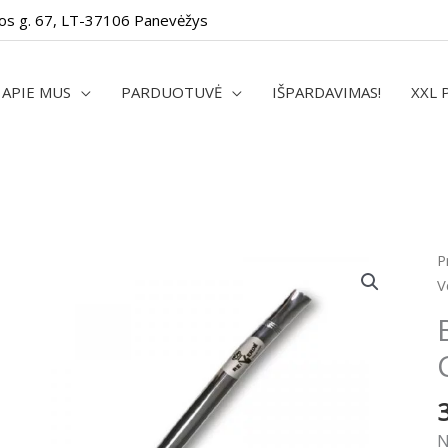
os g. 67, LT-37106 Panevėžys
APIE MUS
PARDUOTUVĖ
IŠPARDAVIMAS!
XXL 
p
P
k
V
B
R
V
C
2
c
N