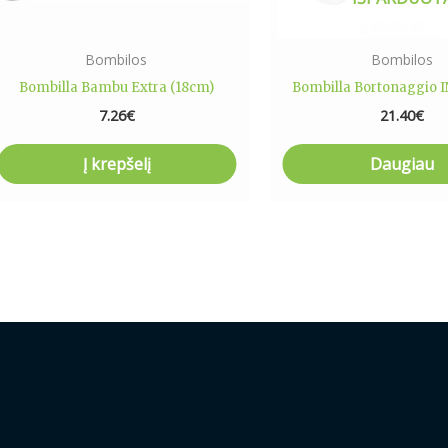
Bombilos
Bombilos
Bombilla Bambu Extra (18cm)
Bombilla Bortonaggio 
7.26
€
21.40
€
Į krepšelį
Daugiau