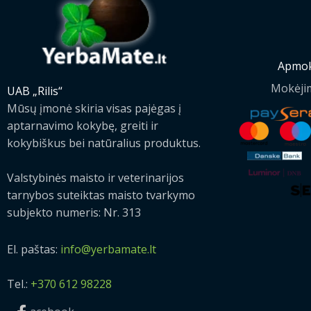
Apmok
Mokėji
UAB „Rilis“
Mūsų įmonė skiria visas pajėgas į
aptarnavimo kokybę, greiti ir
kokybiškus bei natūralius produktus.
Valstybinės maisto ir veterinarijos
tarnybos suteiktas maisto tvarkymo
subjekto numeris: Nr. 313
El. paštas:
info@yerbamate.lt
Tel.:
+370 612 98228