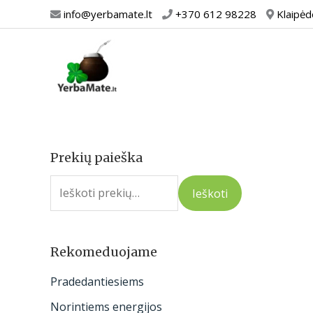
Pereiti
info@yerbamate.lt
+370 612 98228
Klaipėd
prie
turinio
Prekių paieška
I
e
Ieškoti
š
k
o
Rekomeduojame
t
Pradedantiesiems
i
Norintiems energijos