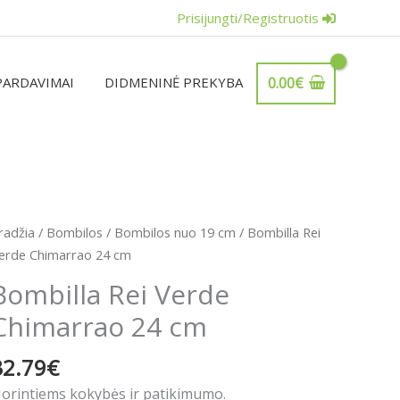
Prisijungti/Registruotis
PARDAVIMAI
DIDMENINĖ PREKYBA
0.00
€
rodukto
radžia
/
Bombilos
/
Bombilos nuo 19 cm
/ Bombilla Rei
iekis:
erde Chimarrao 24 cm
ombilla
Bombilla Rei Verde
ei
Chimarrao 24 cm
erde
himarrao
32.79
€
4
m
orintiems kokybės ir patikimumo.