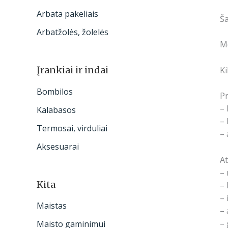
Arbata pakeliais
Š
Arbatžolės, žolelės
Me
Įrankiai ir indai
Ki
Bombilos
Pr
– 
Kalabasos
– 
Termosai, virduliai
– 
Aksesuarai
At
– 
Kita
– 
– 
Maistas
– 
– 
Maisto gaminimui