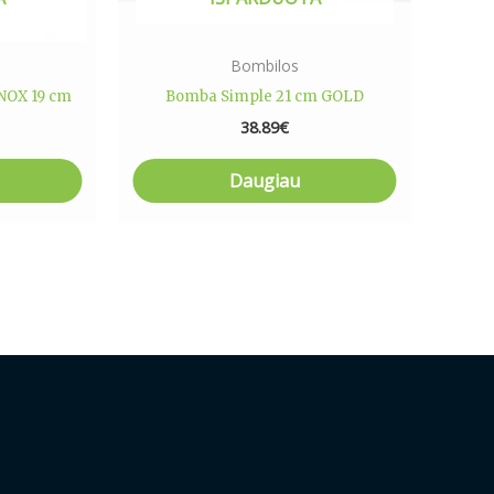
Bombilos
INOX 19 cm
Bomba Simple 21 cm GOLD
38.89
€
Daugiau