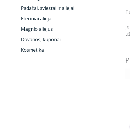
Padažai, sviestai ir aliejai
Tu
Eteriniai aliejai
Je
Magnio aliejus
už
Dovanos, kuponai
Kosmetika
P