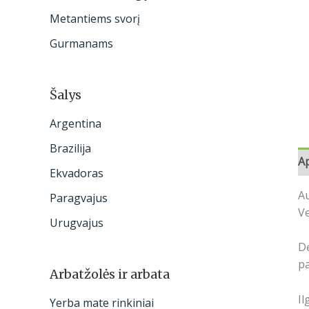
:
Metantiems svorį
Gurmanams
Šalys
Argentina
Brazilija
A
Ekvadoras
Au
Paragvajus
Ve
Urugvajus
D
pa
Arbatžolės ir arbata
Il
Yerba mate rinkiniai