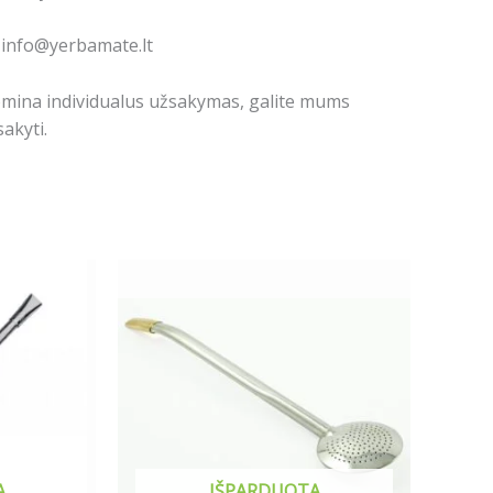
: info@yerbamate.lt
domina individualus užsakymas, galite mums
akyti.
A
IŠPARDUOTA