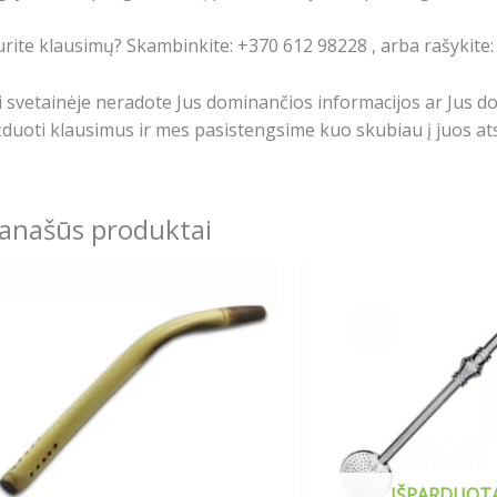
rite klausimų? Skambinkite: +370 612 98228 , arba rašykite
i svetainėje neradote Jus dominančios informacijos ar Jus 
duoti klausimus ir mes pasistengsime kuo skubiau į juos ats
anašūs produktai
IŠPARDUOT