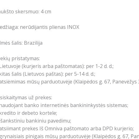
aukšto skersmuo: 4 cm
džiaga: nerūdijantis plienas INOX
lmės šalis: Brazilija
ekių pristatymas:
Lietuvoje (kurjeris arba paštomatas): per 1-2 d. d.;
kitas šalis (Lietuvos paštas): per 5-14 d. d.;
atsiėmimas mūsų parduotuvėje (Klaipėdos g. 67, Panevėžys 3
siskaitymas už prekes:
naudojant banko internetinės bankininkystės sistemas;
kredito ir debeto kortele;
išankstiniu bankiniu pavedimu;
atsiimant prekes Iš Omniva paštomato arba DPD kurjerio;
grynaisiais pinigais mūsų parduotuvėje (Klaipėdos g. 67, Pa