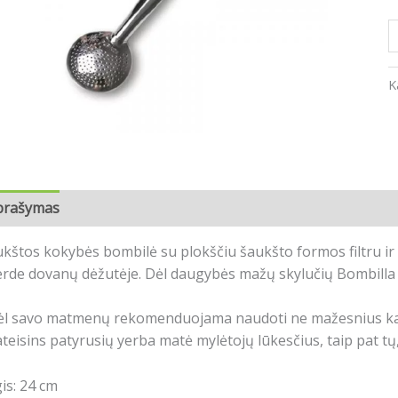
K
prašymas
Atsiliepimai (0)
kštos kokybės bombilė su plokščiu šaukšto formos filtru ir 
rde dovanų dėžutėje. Dėl daugybės mažų skylučių Bombilla 
ėl savo matmenų rekomenduojama naudoti ne mažesnius kaip
teisins patyrusių yerba matė mylėtojų lūkesčius, taip pat tų,
gis: 24 cm