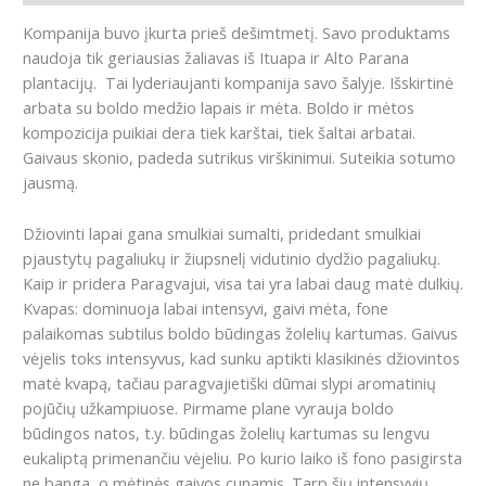
Kompanija buvo įkurta prieš dešimtmetį. Savo produktams
naudoja tik geriausias žaliavas iš Ituapa ir Alto Parana
plantacijų. Tai lyderiaujanti kompanija savo šalyje. Išskirtinė
arbata su boldo medžio lapais ir mėta. Boldo ir mėtos
kompozicija puikiai dera tiek karštai, tiek šaltai arbatai.
Gaivaus skonio, padeda sutrikus virškinimui. Suteikia sotumo
jausmą.
Džiovinti lapai gana smulkiai sumalti, pridedant smulkiai
pjaustytų pagaliukų ir žiupsnelį vidutinio dydžio pagaliukų.
Kaip ir pridera Paragvajui, visa tai yra labai daug matė dulkių.
Kvapas: dominuoja labai intensyvi, gaivi mėta, fone
palaikomas subtilus boldo būdingas žolelių kartumas.
Gaivus
vėjelis toks intensyvus, kad sunku aptikti klasikinės džiovintos
matė kvapą, tačiau paragvajietiški dūmai slypi aromatinių
pojūčių užkampiuose.
Pirmame plane vyrauja boldo
būdingos natos, t.y. būdingas žolelių kartumas su lengvu
eukaliptą primenančiu vėjeliu.
Po kurio laiko iš fono pasigirsta
ne banga, o mėtinės gaivos cunamis.
Tarp šių intensyvių