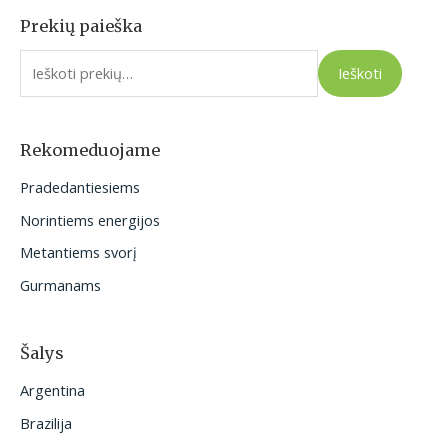
Prekių paieška
I
e
Ieškoti
š
k
o
Rekomeduojame
t
Pradedantiesiems
i
Norintiems energijos
:
Metantiems svorį
Gurmanams
Šalys
Argentina
Brazilija