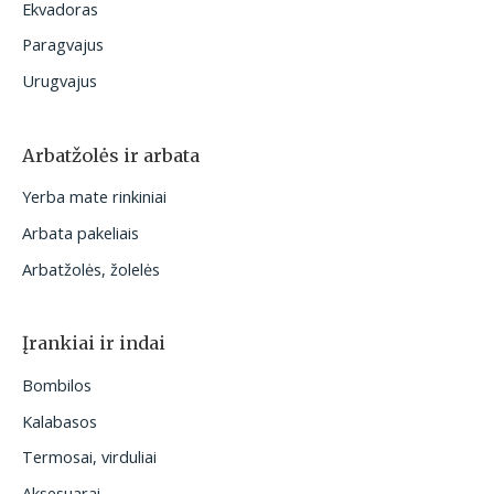
Ekvadoras
Paragvajus
Urugvajus
Arbatžolės ir arbata
Yerba mate rinkiniai
Arbata pakeliais
Arbatžolės, žolelės
Įrankiai ir indai
Bombilos
Kalabasos
Termosai, virduliai
Aksesuarai