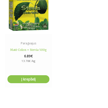
Paragvajus
Matė Colon + Stevia 500g
6.89
€
13.78
€
/kg
Į krepšelį