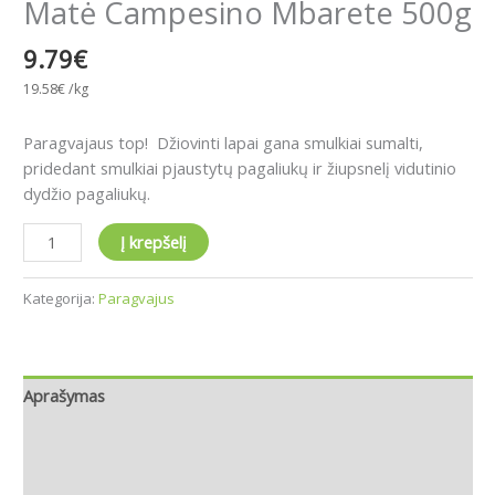
Matė Campesino Mbarete 500g
9.79
€
19.58
€
/kg
Paragvajaus top! Džiovinti lapai gana smulkiai sumalti,
pridedant smulkiai pjaustytų pagaliukų ir žiupsnelį vidutinio
dydžio pagaliukų.
Į krepšelį
Kategorija:
Paragvajus
Aprašymas
Papildoma informacija
Atsiliepimai (0)