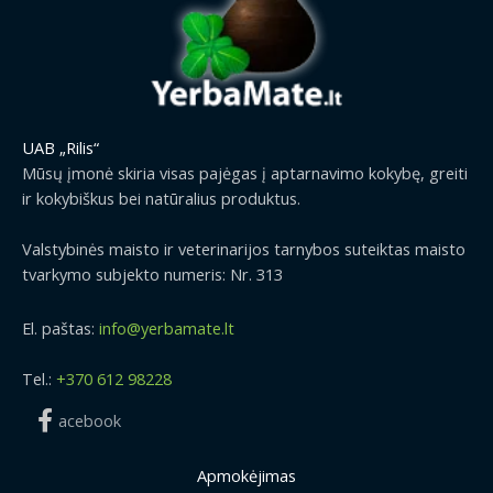
UAB „Rilis“
Mūsų įmonė skiria visas pajėgas į aptarnavimo kokybę, greiti
ir kokybiškus bei natūralius produktus.
Valstybinės maisto ir veterinarijos tarnybos suteiktas maisto
tvarkymo subjekto numeris: Nr. 313
El. paštas:
info@yerbamate.lt
Tel.:
+370 612 98228
acebook
Apmokėjimas