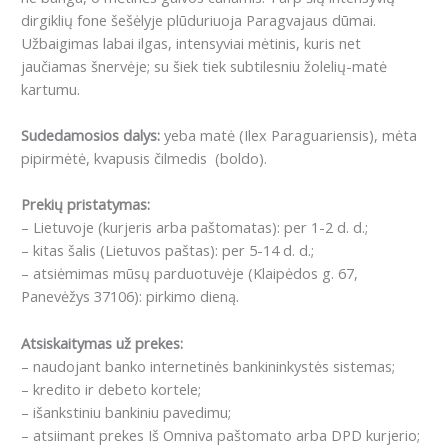
dirgiklių fone šešėlyje plūduriuoja Paragvajaus dūmai.
Užbaigimas labai ilgas, intensyviai mėtinis, kuris net
jaučiamas šnervėje;
su šiek tiek subtilesniu žolelių-matė
kartumu.
Sudedamosios dalys:
yeba matė (Ilex Paraguariensis), mėta
pipirmėtė, kvapusis čilmedis (boldo).
Prekių pristatymas:
– Lietuvoje (kurjeris arba paštomatas): per 1-2 d. d.;
– kitas šalis (Lietuvos paštas): per 5-14 d. d.;
– atsiėmimas mūsų parduotuvėje (Klaipėdos g. 67,
Panevėžys 37106): pirkimo dieną.
Atsiskaitymas už prekes:
– naudojant banko internetinės bankininkystės sistemas;
– kredito ir debeto kortele;
– išankstiniu bankiniu pavedimu;
– atsiimant prekes Iš Omniva paštomato arba DPD kurjerio;