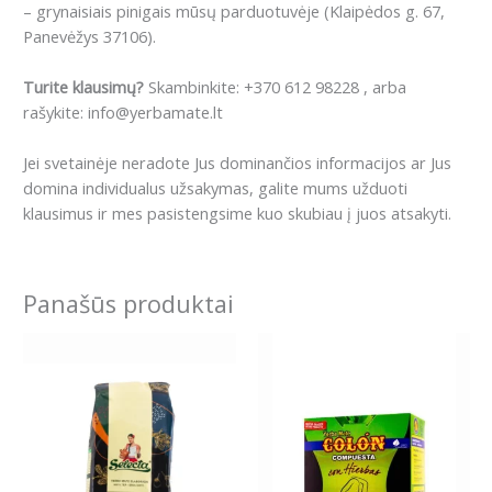
– grynaisiais pinigais mūsų parduotuvėje (Klaipėdos g. 67,
Panevėžys 37106).
Turite klausimų?
Skambinkite: +370 612 98228 , arba
rašykite: info@yerbamate.lt
Jei svetainėje neradote Jus dominančios informacijos ar Jus
domina individualus užsakymas, galite mums užduoti
klausimus ir mes pasistengsime kuo skubiau į juos atsakyti.
Panašūs produktai