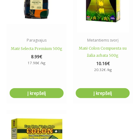
Paragvajus
Metantiems svorį
Matė Colon Compuesta su
Matė Selecta Premium 500g
žalia arbata 500g
8.99
€
17.98
€
/kg
10.16
€
20.32
€
/kg
Į krepšelį
Į krepšelį