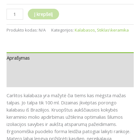
Į krepšelį
Produkto kodas:
N/A
Kategorijos:
Kalabasos
,
Stiklas\keramika
Aprašymas
Papildoma informacija
Atsiliepimai (0)
Carlitos kalabaza yra mažytė čia tiems kas mėgsta mažas
talpas. Jo
talpa tik 100 ml.
D
izainas įkvėptas porongo
kalabasu iš Brazilijos.
Kruopštus aukščiausios kokybės
keraminio molio apdirbimas užtikrina optimalias šilumos
izoliacijos savybes ir aukštą atsparumą pažeidimams.
Ergonomiška puodelio forma leidžia patogiai laikyti rankoje.
Matero labai lengva prižiūrėti kasdien, nereikalauja