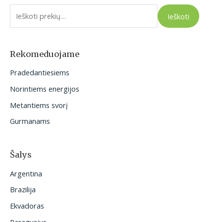
e
Ieškoti
š
k
o
Rekomeduojame
t
Pradedantiesiems
i
Norintiems energijos
:
Metantiems svorį
Gurmanams
Šalys
Argentina
Brazilija
Ekvadoras
Paragvajus