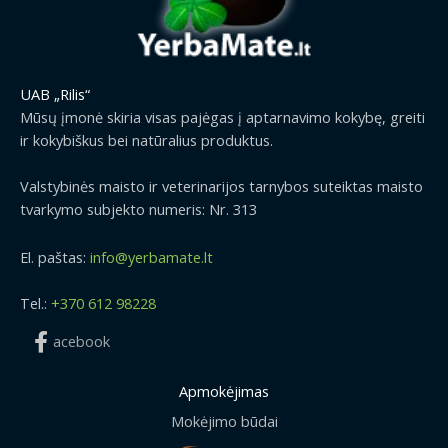
UAB „Rilis“
Mūsų įmonė skiria visas pajėgas į aptarnavimo kokybę, greiti
ir kokybiškus bei natūralius produktus.
Valstybinės maisto ir veterinarijos tarnybos suteiktas maisto
tvarkymo subjekto numeris: Nr. 313
El. paštas:
info@yerbamate.lt
Tel.:
+370 612 98228
acebook
Apmokėjimas
Mokėjimo būdai