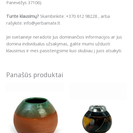
Panevėžys 37106).
Turite klausimų?
Skambinkite: +370 612 98228 , arba
rašykite: info@yerbamate.lt
Jei svetainėje neradote Jus dominančios informacijos ar Jus
domina individualus užsakymas, galite mums užduoti
klausimus ir mes pasistengsime kuo skubiau į juos atsakyti.
Panašūs produktai