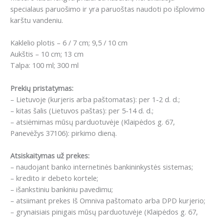
specialaus paruošimo ir yra paruoštas naudoti po išplovimo
karštu vandeniu.
Kaklelio plotis – 6 / 7 cm; 9,5 / 10 cm
Aukštis – 10 cm; 13 cm
Talpa: 100 ml; 300 ml
Prekių pristatymas:
– Lietuvoje (kurjeris arba paštomatas): per 1-2 d. d.;
– kitas šalis (Lietuvos paštas): per 5-14 d. d.;
– atsiėmimas mūsų parduotuvėje (Klaipėdos g. 67,
Panevėžys 37106): pirkimo dieną.
Atsiskaitymas už prekes:
– naudojant banko internetinės bankininkystės sistemas;
– kredito ir debeto kortele;
– išankstiniu bankiniu pavedimu;
– atsiimant prekes Iš Omniva paštomato arba DPD kurjerio;
– grynaisiais pinigais mūsų parduotuvėje (Klaipėdos g. 67,