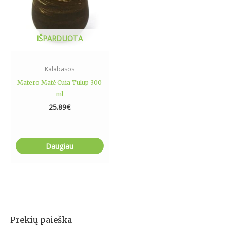
IŠPARDUOTA
Kalabasos
Matero Matė Cuia Tulup 300
ml
25.89
€
Daugiau
Prekių paieška
I