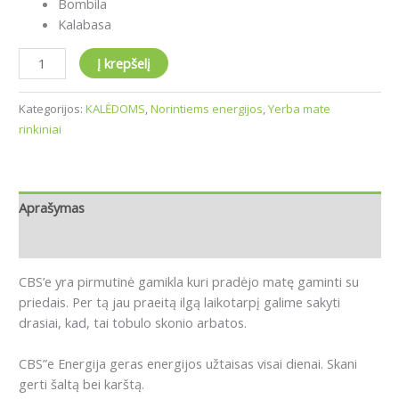
Bombila
Kalabasa
Į krepšelį
Kategorijos:
KALĖDOMS
,
Norintiems energijos
,
Yerba mate
rinkiniai
Aprašymas
Atsiliepimai (0)
CBS’e yra pirmutinė gamikla kuri pradėjo matę gaminti su
priedais. Per tą jau praeitą ilgą laikotarpį galime sakyti
drasiai, kad, tai tobulo skonio arbatos.
CBS”e Energija geras energijos užtaisas visai dienai. Skani
gerti šaltą bei karštą.