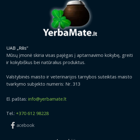
UAB „Rilis“
Mūsų įmonė skiria visas pajėgas į aptarnavimo kokybę, greiti
ir kokybiškus bei natūralius produktus.
Valstybinės maisto ir veterinarijos tarnybos suteiktas maisto
tvarkymo subjekto numeris: Nr. 313
El. paštas:
info@yerbamate.lt
Tel.:
+370 612 98228
acebook