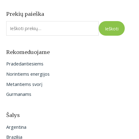
Prekių paieška
I
e
Ieškoti
š
k
o
Rekomeduojame
t
Pradedantiesiems
i
Norintiems energijos
:
Metantiems svorį
Gurmanams
Šalys
Argentina
Brazilija