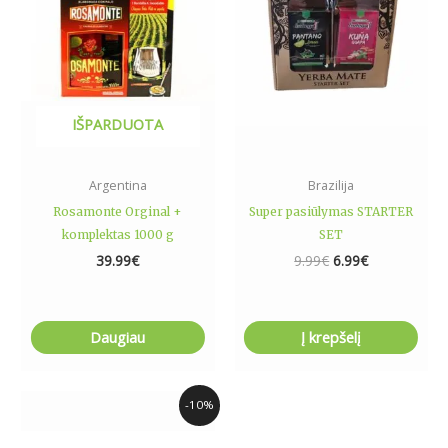
IŠPARDUOTA
Argentina
Brazilija
Rosamonte Orginal +
Super pasiūlymas STARTER
komplektas 1000 g
SET
39.99
€
9.99
€
6.99
€
Daugiau
Į krepšelį
Original
Current
-10%
price
price
was:
is: