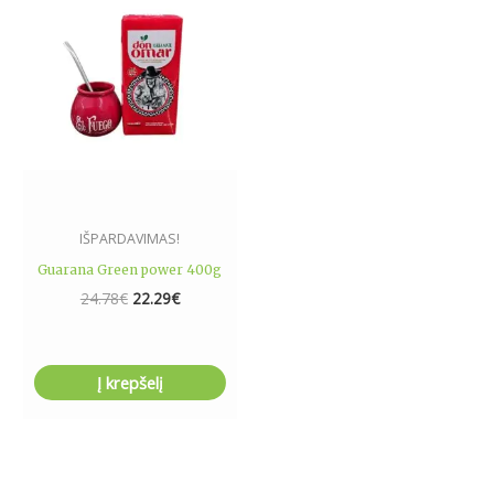
24.78€.
22.29€.
IŠPARDAVIMAS!
Guarana Green power 400g
24.78
€
22.29
€
Į krepšelį