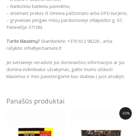
– išankstiniu bankiniu pavedimu;
– atsiimant prekes Iš Omniva paštomato arba DPD kurjerio;
– grynaisiais pinigais mūsų parduotuvėje (Klaipėdos g. 67,
Panevėžys 37106).
Turite klausimų?
Skambinkite: +370 612 98228 , arba
rašykite: info@yerbamate.lt
Jei svetainėje neradote Jus dominančios informacijos ar Jus
domina individualus užsakymas, galite mums užduoti
klausimus ir mes pasistengsime kuo skubiau į juos atsakyti.
Panašūs produktai
Original
Current
-30%
price
price
was:
is:
9.99€.
6.99€.