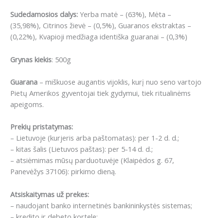
Sudedamosios dalys:
Yerba matė – (63%), Mėta –
(35,98%), Citrinos žievė – (0,5%), Guaranos ekstraktas –
(0,22%), Kvapioji medžiaga identiška guaranai – (0,3%)
Grynas kiekis
: 500g
Guarana
– miškuose augantis vijoklis, kurį nuo seno vartojo
Pietų Amerikos gyventojai tiek gydymui, tiek ritualinėms
apeigoms.
Prekių pristatymas:
– Lietuvoje (kurjeris arba paštomatas): per 1-2 d. d.;
– kitas šalis (Lietuvos paštas): per 5-14 d. d.;
– atsiėmimas mūsų parduotuvėje (Klaipėdos g. 67,
Panevėžys 37106): pirkimo dieną.
Atsiskaitymas už prekes:
– naudojant banko internetinės bankininkystės sistemas;
– kredito ir debeto kortele;