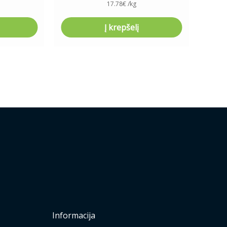
17.78
€
/kg
Į krepšelį
Informacija