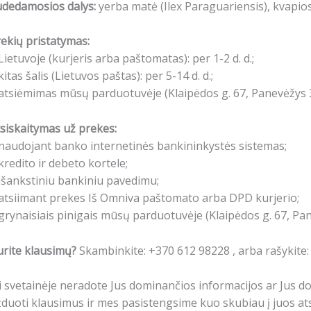
udedamosios dalys:
yerba matė (Ilex Paraguariensis), kvapio
ekių pristatymas:
Lietuvoje (kurjeris arba paštomatas): per 1-2 d. d.;
kitas šalis (Lietuvos paštas): per 5-14 d. d.;
atsiėmimas mūsų parduotuvėje (Klaipėdos g. 67, Panevėžys 3
siskaitymas už prekes:
naudojant banko internetinės bankininkystės sistemas;
kredito ir debeto kortele;
išankstiniu bankiniu pavedimu;
atsiimant prekes Iš Omniva paštomato arba DPD kurjerio;
grynaisiais pinigais mūsų parduotuvėje (Klaipėdos g. 67, Pa
rite klausimų?
Skambinkite: +370 612 98228 , arba rašykite
i svetainėje neradote Jus dominančios informacijos ar Jus 
duoti klausimus ir mes pasistengsime kuo skubiau į juos ats