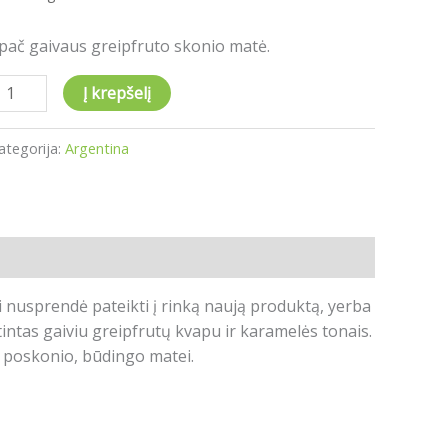
pač gaivaus greipfruto skonio matė.
Į krepšelį
ategorija:
Argentina
i nusprendė pateikti į rinką naują produktą, yerba
intas gaiviu greipfrutų kvapu ir karamelės tonais.
s poskonio, būdingo matei.