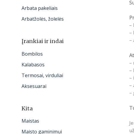
S
Arbata pakeliais
Pr
Arbatžolės, žolelės
– 
– 
– 
Įrankiai ir indai
Bombilos
At
– 
Kalabasos
– 
Termosai, virduliai
– 
– 
Aksesuarai
– 
Tu
Kita
Maistas
Je
už
Maisto gaminimui