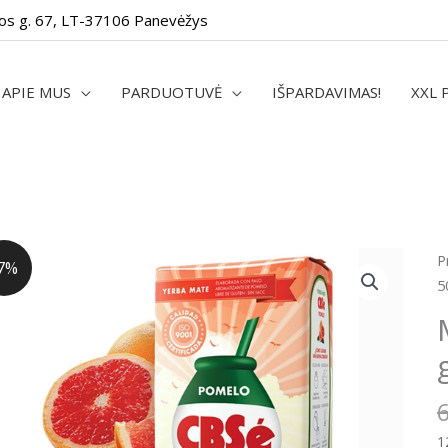
os g. 67, LT-37106 Panevėžys
APIE MUS
PARDUOTUVĖ
IŠPARDAVIMAS!
XXL 
p
P
7%
k
5
M
C
-
P
g
5
1