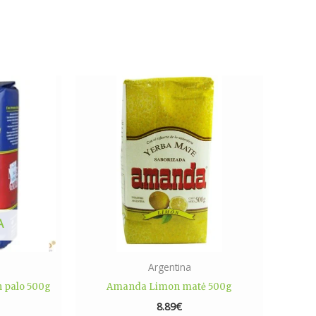
A
Argentina
n palo 500g
Amanda Limon matė 500g
8.89
€