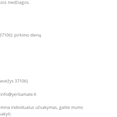
sios medžiagos.
7106): pirkimo dieną.
nevėžys 37106).
: info@yerbamate.lt
domina individualus užsakymas, galite mums
akyti.