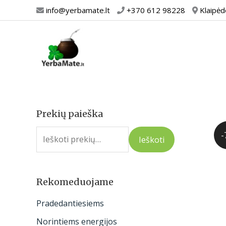
Pereiti
info@yerbamate.lt
+370 612 98228
Klaipėd
prie
turinio
Prekių paieška
I
e
-
Ieškoti
š
k
o
Rekomeduojame
t
Pradedantiesiems
i
Norintiems energijos