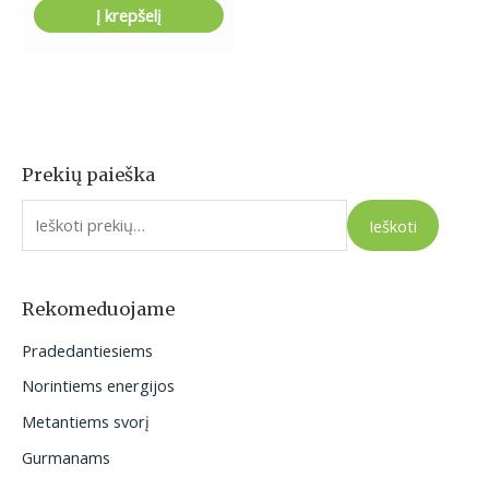
Į krepšelį
Prekių paieška
I
e
Ieškoti
š
k
o
Rekomeduojame
t
Pradedantiesiems
i
Norintiems energijos
:
Metantiems svorį
Gurmanams