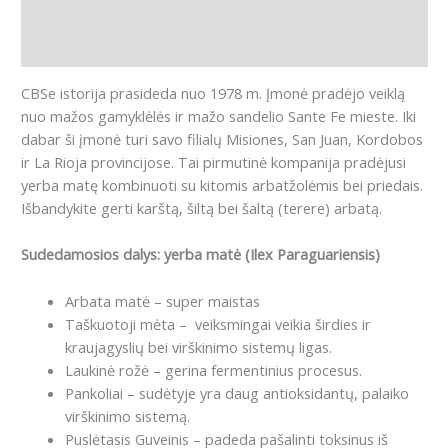
Papildoma informacija
Atsiliepimai (0)
CBSe istorija prasideda nuo 1978 m. Įmonė pradėjo veiklą
nuo mažos gamyklėlės ir mažo sandelio Sante Fe mieste. Iki
dabar ši įmonė turi savo filialų Misiones, San Juan, Kordobos
ir La Rioja provincijose. Tai pirmutinė kompanija pradėjusi
yerba matę kombinuoti su kitomis arbatžolėmis bei priedais.
Išbandykite gerti karštą, šiltą bei šaltą (terere) arbatą.
Sudedamosios dalys: yerba matė (Ilex Paraguariensis)
Arbata matė – super maistas
Taškuotoji mėta – veiksmingai veikia širdies ir
kraujagyslių bei virškinimo sistemų ligas.
Laukinė rožė – gerina fermentinius procesus.
Pankoliai – sudėtyje yra daug antioksidantų, palaiko
virškinimo sistemą.
Puslėtasis Guveinis – padeda pašalinti toksinus iš