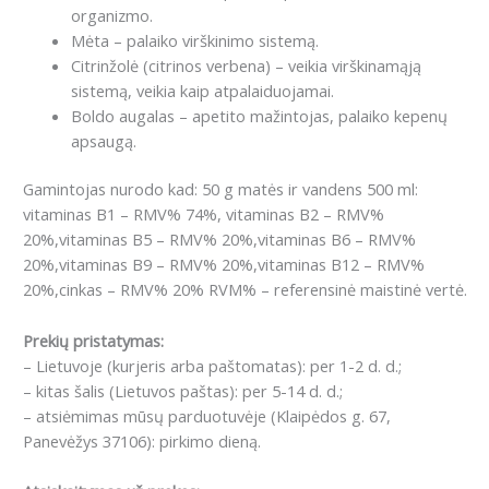
organizmo.
Mėta – palaiko virškinimo sistemą.
Citrinžolė (citrinos verbena) – veikia virškinamąją
sistemą, veikia kaip atpalaiduojamai.
Boldo augalas – apetito mažintojas, palaiko kepenų
apsaugą.
Gamintojas nurodo kad: 50 g matės ir vandens 500 ml:
vitaminas B1 – RMV% 74%, vitaminas B2 – RMV%
20%,vitaminas B5 – RMV% 20%,vitaminas B6 – RMV%
20%,vitaminas B9 – RMV% 20%,vitaminas B12 – RMV%
20%,cinkas – RMV% 20% RVM% – referensinė maistinė vertė.
Prekių pristatymas:
– Lietuvoje (kurjeris arba paštomatas): per 1-2 d. d.;
– kitas šalis (Lietuvos paštas): per 5-14 d. d.;
– atsiėmimas mūsų parduotuvėje (Klaipėdos g. 67,
Panevėžys 37106): pirkimo dieną.