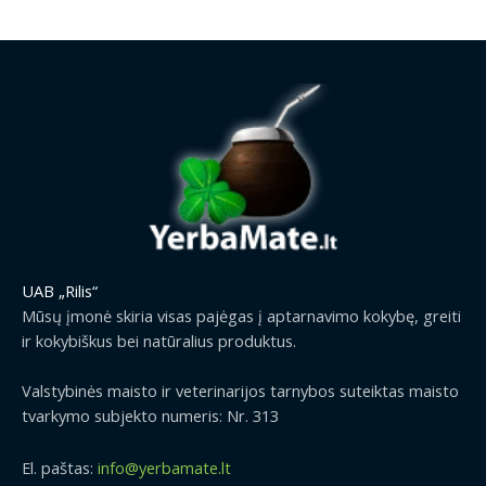
UAB „Rilis“
Mūsų įmonė skiria visas pajėgas į aptarnavimo kokybę, greiti
ir kokybiškus bei natūralius produktus.
Valstybinės maisto ir veterinarijos tarnybos suteiktas maisto
tvarkymo subjekto numeris: Nr. 313
El. paštas:
info@yerbamate.lt