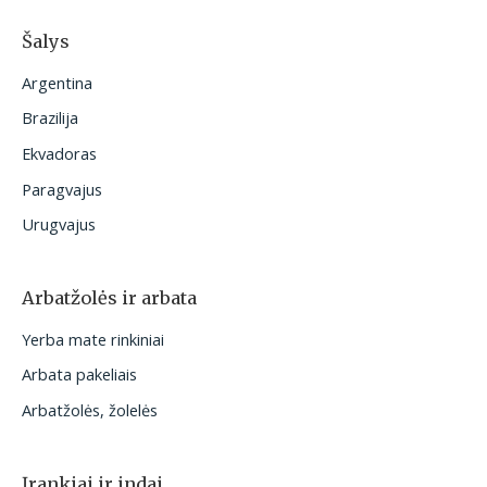
Šalys
Argentina
Brazilija
Ekvadoras
Paragvajus
Urugvajus
Arbatžolės ir arbata
Yerba mate rinkiniai
Arbata pakeliais
Arbatžolės, žolelės
Įrankiai ir indai