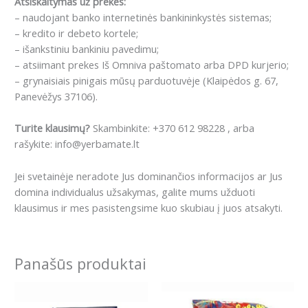
Atsiskaitymas už prekes:
– naudojant banko internetinės bankininkystės sistemas;
– kredito ir debeto kortele;
– išankstiniu bankiniu pavedimu;
– atsiimant prekes Iš Omniva paštomato arba DPD kurjerio;
– grynaisiais pinigais mūsų parduotuvėje (Klaipėdos g. 67,
Panevėžys 37106).
Turite klausimų?
Skambinkite: +370 612 98228 , arba
rašykite: info@yerbamate.lt
Jei svetainėje neradote Jus dominančios informacijos ar Jus
domina individualus užsakymas, galite mums užduoti
klausimus ir mes pasistengsime kuo skubiau į juos atsakyti.
Panašūs produktai
Price
This
range:
product