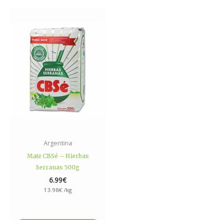
Argentina
Matė CBSé – Hierbas
Serranas 500g
6.99
€
13.98
€
/kg