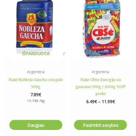
6.49€
has
through
11.99€
multiple
variants.
The
options
may
be
IŠPARDUOTA
chosen
on
the
Argentina
Argentina
product
Matė Nobleza Gaucha con palo
Matė CBSe Energija su
page
500g
guarana 500g / 1000g TOP!
prekė
7.89
€
15.78
€
/kg
6.49
€
–
11.99
€
Daugiau
Pasirinkti savybes