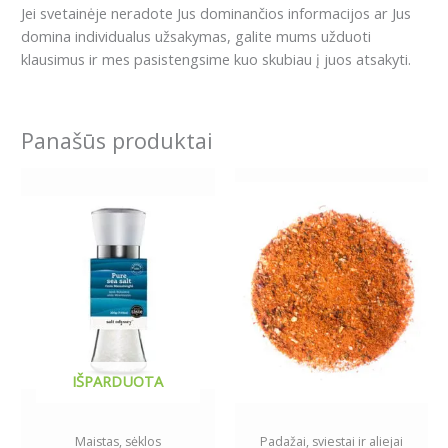
Jei svetainėje neradote Jus dominančios informacijos ar Jus
domina individualus užsakymas, galite mums užduoti
klausimus ir mes pasistengsime kuo skubiau į juos atsakyti.
Panašūs produktai
Price
This
range:
product
2.99€
has
through
8.59€
multiple
variants.
The
options
may
be
IŠPARDUOTA
chosen
on
the
Maistas, sėklos
Padažai, sviestai ir aliejai