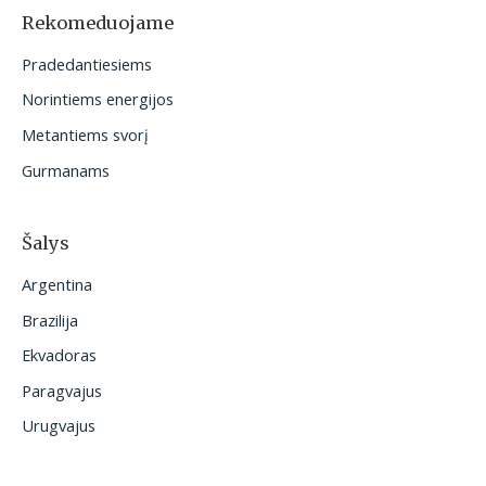
o
Rekomeduojame
t
Pradedantiesiems
i
Norintiems energijos
:
Metantiems svorį
Gurmanams
Šalys
Argentina
Brazilija
Ekvadoras
Paragvajus
Urugvajus