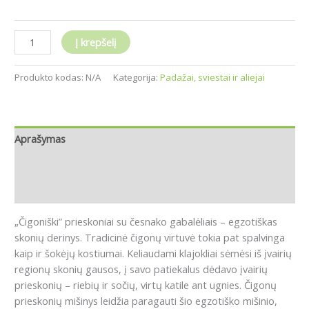
Į krepšelį
Produkto kodas:
N/A
Kategorija:
Padažai, sviestai ir aliejai
Aprašymas
Papildoma informacija
Atsiliepimai (0)
„Čigoniški” prieskoniai su česnako gabalėliais – egzotiškas
skonių derinys.
Tradicinė čigonų virtuvė tokia pat spalvinga
kaip ir šokėjų kostiumai.
Keliaudami klajokliai sėmėsi iš įvairių
regionų skonių gausos, į savo patiekalus dėdavo įvairių
prieskonių – riebių ir sočių, virtų katile ant ugnies.
Čigonų
prieskonių mišinys leidžia paragauti šio egzotiško mišinio,