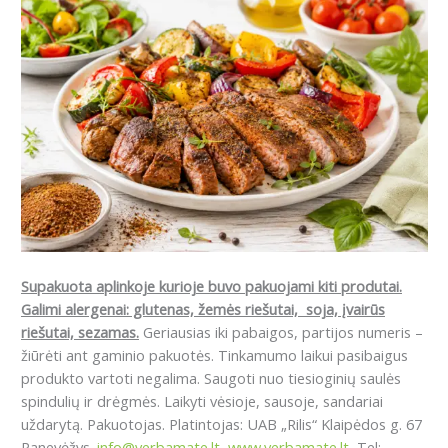
Supakuota aplinkoje kurioje buvo pakuojami kiti produtai.
Galimi alergenai: glutenas, žemės riešutai, soja, įvairūs
riešutai, sezamas.
Geriausias iki pabaigos, partijos numeris –
žiūrėti ant gaminio pakuotės. Tinkamumo laikui pasibaigus
produkto vartoti negalima. Saugoti nuo tiesioginių saulės
spindulių ir drėgmės. Laikyti vėsioje, sausoje, sandariai
uždarytą. Pakuotojas. Platintojas: UAB „Rilis“ Klaipėdos g. 67
Panevėžys.
info@yerbamate.lt
,
www.yerbamate.lt
, Tel: