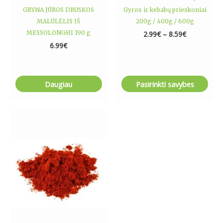
product
GRYNA JŪROS DRUSKOS
Gyros ir kebabų prieskoniai
page
MALŪLĖLIS IŠ
200g / 400g / 600g
MESSOLONGHI 190 g
2.99
€
–
8.59
€
6.99
€
Daugiau
Pasirinkti savybes
Price
This
range:
product
2.99€
has
through
8.79€
multiple
variants.
The
options
may
be
chosen