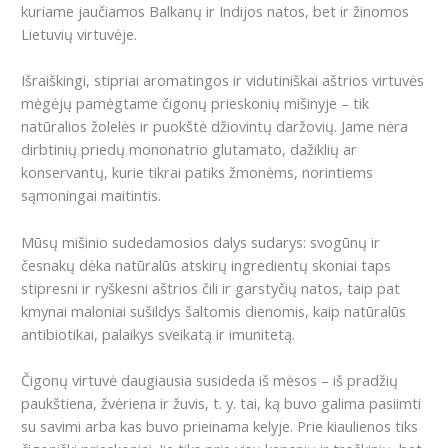
kuriame jaučiamos Balkanų ir Indijos natos, bet ir žinomos
Lietuvių virtuvėje.
Išraiškingi, stipriai aromatingos ir vidutiniškai aštrios virtuvės
mėgėjų pamėgtame čigonų prieskonių mišinyje – tik
natūralios žolelės ir puokštė džiovintų daržovių.
Jame nėra
dirbtinių priedų mononatrio glutamato, dažiklių ar
konservantų, kurie tikrai patiks žmonėms, norintiems
sąmoningai maitintis.
Mūsų mišinio sudedamosios dalys sudarys:
svogūnų ir
česnakų dėka natūralūs atskirų ingredientų skoniai taps
stipresni ir ryškesni
aštrios čili ir garstyčių natos, taip pat
kmynai maloniai sušildys šaltomis dienomis
,
kaip natūralūs
antibiotikai, palaikys sveikatą ir imunitetą.
Čigonų virtuvė daugiausia susideda iš mėsos – iš pradžių
paukštiena, žvėriena ir žuvis, t. y. tai, ką buvo galima pasiimti
su savimi arba kas buvo prieinama kelyje.
Prie kiaulienos tiks