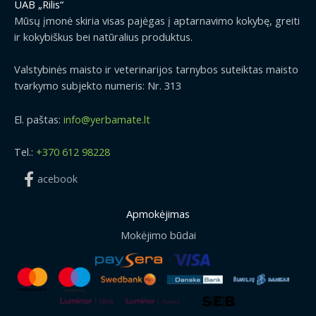
UAB „Rilis“
Mūsų įmonė skiria visas pajėgas į aptarnavimo kokybę, greiti
ir kokybiškus bei natūralius produktus.
Valstybinės maisto ir veterinarijos tarnybos suteiktas maisto
tvarkymo subjekto numeris: Nr. 313
El. paštas:
info@yerbamate.lt
Tel.:
+370 612 98228
acebook
Apmokėjimas
Mokėjimo būdai