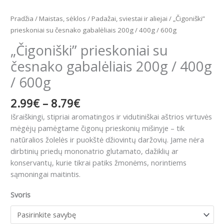
Pradžia
/
Maistas, sėklos
/
Padažai, sviestai ir aliejai
/ „Čigoniški”
prieskoniai su česnako gabalėliais 200g / 400g / 600g
„Čigoniški” prieskoniai su
česnako gabalėliais 200g / 400g
/ 600g
2.99
€
–
8.79
€
Išraiškingi, stipriai aromatingos ir vidutiniškai aštrios virtuvės
mėgėjų pamėgtame čigonų prieskonių mišinyje – tik
natūralios žolelės ir puokštė džiovintų daržovių.
Jame nėra
dirbtinių priedų mononatrio glutamato, dažiklių ar
konservantų, kurie tikrai patiks žmonėms, norintiems
sąmoningai maitintis.
Svoris