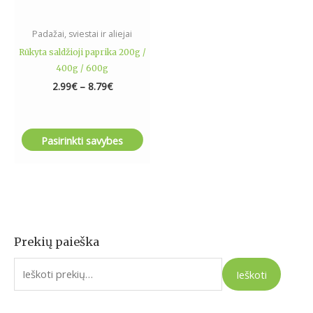
on
the
Padažai, sviestai ir aliejai
product
Rūkyta saldžioji paprika 200g /
page
400g / 600g
2.99
€
–
8.79
€
Pasirinkti savybes
Prekių paieška
I
e
Ieškoti
š
k