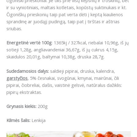
čigoniški prieskoniai.
Jie tiks prie visų kepsnių ir troškinių, bet
ir su vyniotiniais, maltais kotletais, kopūstų suktinukais ir kt.
Čigoniškų prieskonių taip pat verta dėti į keptą kiaulienos
sprandinę ar juodąjį pudingą, taip pat į tirštas ir aštrias
sriubas.
Energetinė vertė 100g
: 1365kj / 327kcal, riebalai 10,96g, iš jų
sotieji 1,28g, angliavandeniai 36,67g, iš jų cukrus 4,15g,
skaidulos 20,01g, baltymai 10,38g, druska 28,7g.
Sudedamosios dalys:
saldieji pipirai, druska, kalendra,
garstyčios
, 5% česnakai, svogūnai, kmynai, mairūnai, čili
pipirai, čiobreliai, dašis, vaistinė gelsvė, natūralus dažiklis:
pipirų ekstraktas.
Grynasis kiekis:
200g
Kilmės šalis:
Lenkija