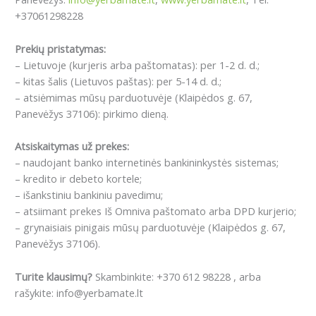
+37061298228
Prekių pristatymas:
– Lietuvoje (kurjeris arba paštomatas): per 1-2 d. d.;
– kitas šalis (Lietuvos paštas): per 5-14 d. d.;
– atsiėmimas mūsų parduotuvėje (Klaipėdos g. 67,
Panevėžys 37106): pirkimo dieną.
Atsiskaitymas už prekes:
– naudojant banko internetinės bankininkystės sistemas;
– kredito ir debeto kortele;
– išankstiniu bankiniu pavedimu;
– atsiimant prekes Iš Omniva paštomato arba DPD kurjerio;
– grynaisiais pinigais mūsų parduotuvėje (Klaipėdos g. 67,
Panevėžys 37106).
Turite klausimų?
Skambinkite: +370 612 98228 , arba
rašykite: info@yerbamate.lt