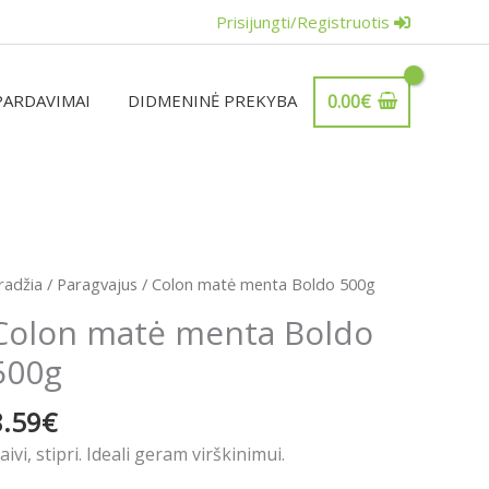
Prisijungti/Registruotis
PARDAVIMAI
DIDMENINĖ PREKYBA
0.00
€
radžia
/
Paragvajus
/ Colon matė menta Boldo 500g
Colon matė menta Boldo
500g
8.59
€
aivi, stipri. Ideali geram virškinimui.