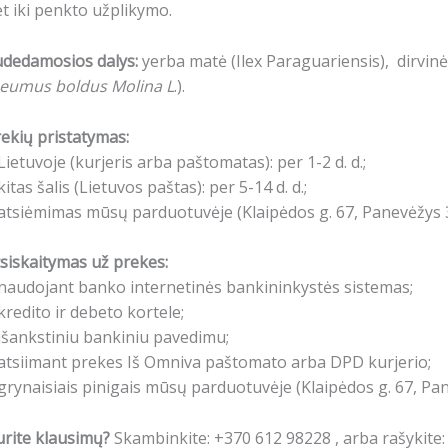
t iki penkto užplikymo.
udedamosios dalys:
yerba matė (Ilex Paraguariensis), dirvinė
eumus boldus Molina L
.).
ekių pristatymas:
Lietuvoje (kurjeris arba paštomatas): per 1-2 d. d.;
kitas šalis (Lietuvos paštas): per 5-14 d. d.;
atsiėmimas mūsų parduotuvėje (Klaipėdos g. 67, Panevėžys 3
siskaitymas už prekes:
naudojant banko internetinės bankininkystės sistemas;
kredito ir debeto kortele;
išankstiniu bankiniu pavedimu;
atsiimant prekes Iš Omniva paštomato arba DPD kurjerio;
grynaisiais pinigais mūsų parduotuvėje (Klaipėdos g. 67, Pa
rite klausimų?
Skambinkite: +370 612 98228 , arba rašykite