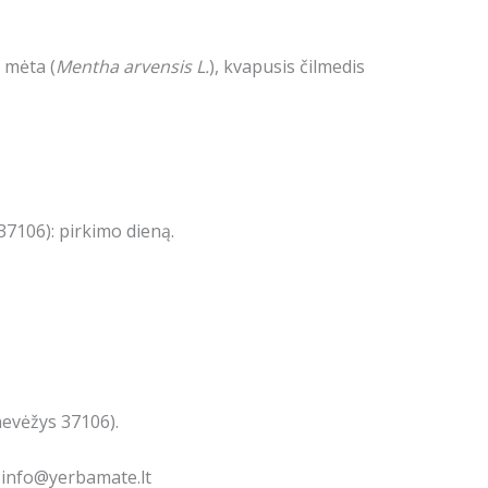
 mėta (
Mentha arvensis L.
), kvapusis čilmedis
7106): pirkimo dieną.
nevėžys 37106).
: info@yerbamate.lt