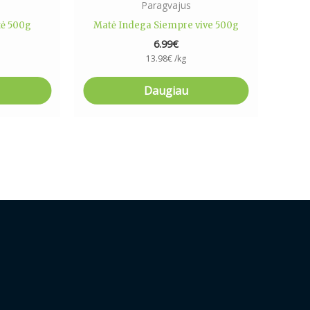
Paragvajus
ė 500g
Matė Indega Siempre vive 500g
6.99
€
13.98
€
/kg
Daugiau