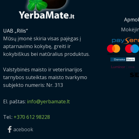
Apmok
Mokėji
UAB „Rilis“
Mūsų įmonė skiria visas pajėgas į
aptarnavimo kokybę, greiti ir
kokybiškus bei natūralius produktus.
Valstybinės maisto ir veterinarijos
tarnybos suteiktas maisto tvarkymo
subjekto numeris: Nr. 313
El. paštas:
info@yerbamate.lt
Tel.:
+370 612 98228
acebook