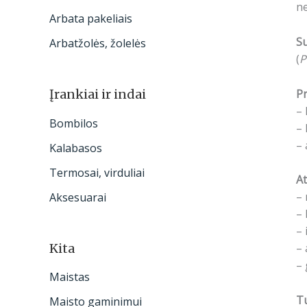
ne
Arbata pakeliais
S
Arbatžolės, žolelės
(
P
Pr
Įrankiai ir indai
– 
Bombilos
– 
– 
Kalabasos
Termosai, virduliai
At
– 
Aksesuarai
– 
– 
Kita
– 
– 
Maistas
Tu
Maisto gaminimui