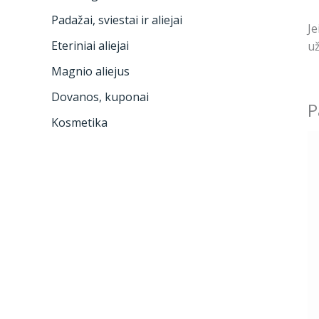
Padažai, sviestai ir aliejai
Je
Eteriniai aliejai
už
Magnio aliejus
Dovanos, kuponai
P
Kosmetika