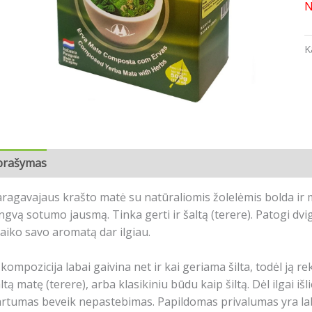
N
K
prašymas
Atsiliepimai (0)
ragavajaus krašto matė su natūraliomis žolelėmis bolda ir mė
engvą sotumo jausmą.
Tinka gerti ir šaltą (terere).
Patogi dvi
laiko savo aromatą dar ilgiau.
 kompozicija labai gaivina net ir kai geriama šilta, todėl 
ltą matę (terere), arba klasikiniu būdu kaip šiltą.
Dėl ilgai i
artumas beveik nepastebimas.
Papildomas privalumas yra laba