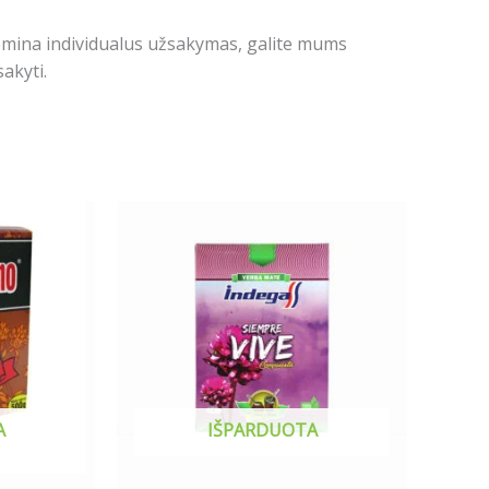
domina individualus užsakymas, galite mums
akyti.
A
IŠPARDUOTA