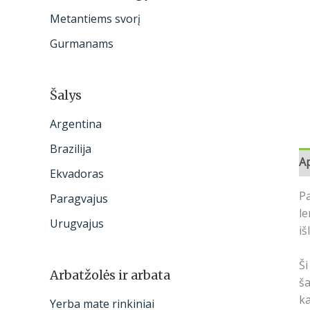
:
Metantiems svorį
Gurmanams
Šalys
Argentina
Brazilija
A
Ekvadoras
Pa
Paragvajus
l
Urugvajus
iš
Ši
Arbatžolės ir arbata
ša
k
Yerba mate rinkiniai