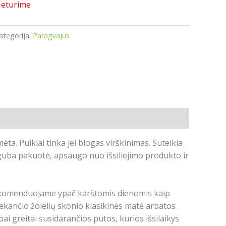
eturime
ategorija:
Paragvajus
ta. Puikiai tinka jei blogas virškinimas. Suteikia
guba pakuotė, apsaugo nuo išsiliejimo produkto ir
ją rekomenduojame ypač karštomis dienomis kaip
šliekančio žolelių skonio klasikinės matė arbatos
i greitai susidarančios putos, kurios išsilaikys