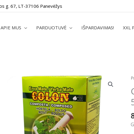
os g. 67, LT-37106 Panevėžys
APIE MUS
PARDUOTUVĖ
IŠPARDAVIMAS!
XXL 
P
G