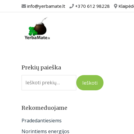
Pereiti
info@yerbamate.lt
+370 612 98228
Klaipėd
prie
turinio
Prekių paieška
I
e
Ieškoti
š
k
o
Rekomeduojame
t
Pradedantiesiems
i
Norintiems energijos