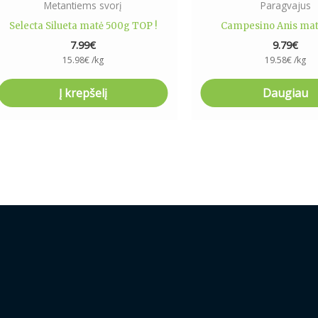
Metantiems svorį
Paragvajus
Selecta Silueta matė 500g TOP !
Campesino Anis mat
7.99
€
9.79
€
15.98
€
/kg
19.58
€
/kg
Į krepšelį
Daugiau