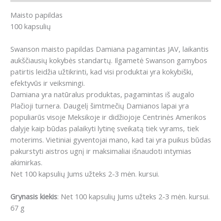
Maisto papildas
100 kapsulių
Swanson maisto papildas Damiana pagamintas JAV, laikantis
aukščiausių kokybės standartų. Ilgametė Swanson gamybos
patirtis leidžia užtikrinti, kad visi produktai yra kokybiški,
efektyvūs ir veiksmingi.
Damiana yra natūralus produktas, pagamintas iš augalo
Plačioji turnera. Daugelį šimtmečių Damianos lapai yra
populiarūs visoje Meksikoje ir didžiojoje Centrinės Amerikos
dalyje kaip būdas palaikyti lytinę sveikatą tiek vyrams, tiek
moterims. Vietiniai gyventojai mano, kad tai yra puikus būdas
pakurstyti aistros ugnį ir maksimaliai išnaudoti intymias
akimirkas.
Net 100 kapsulių Jums užteks 2-3 mėn. kursui.
Grynasis kiekis
: Net 100 kapsulių Jums užteks 2-3 mėn. kursui.
67 g