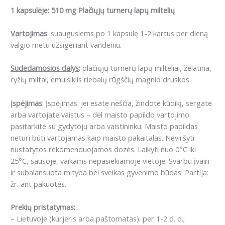
1 kapsulėje: 510 mg Plačiųjų turnerų lapų miltelių
Vartojimas
: suaugusiems po 1 kapsulę 1-2 kartus per dieną
valgio metu užsigeriant vandeniu.
Sudedamosios dalys
:
plačiųjų turnerų lapų milteliai, želatina,
ryžių miltai, emulsiklis riebalų rūgščių magnio druskos.
Įspėjimas
: Įspėjimas: jei esate nėščia, žindote kūdikį, sergate
arba vartojate vaistus – dėl maisto papildo vartojimo
pasitarkite su gydytoju arba vaistininku. Maisto papildas
neturi būti vartojamas kaip maisto pakaitalas. Neviršyti
nustatytos rekomenduojamos dozės. Laikyti nuo 0°C iki
25°C, sausoje, vaikams nepasiekiamoje vietoje. Svarbu įvairi
ir subalansuota mityba bei sveikas gyvenimo būdas. Partija:
žr. ant pakuotės.
Prekių pristatymas:
– Lietuvoje (kurjeris arba paštomatas): per 1-2 d. d.;