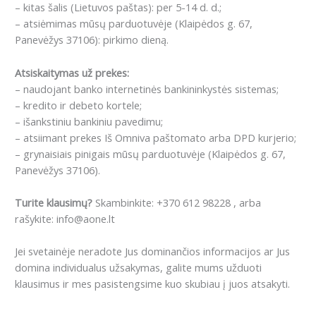
– kitas šalis (Lietuvos paštas): per 5-14 d. d.;
– atsiėmimas mūsų parduotuvėje (Klaipėdos g. 67,
Panevėžys 37106): pirkimo dieną.
Atsiskaitymas už prekes:
– naudojant banko internetinės bankininkystės sistemas;
– kredito ir debeto kortele;
– išankstiniu bankiniu pavedimu;
– atsiimant prekes Iš Omniva paštomato arba DPD kurjerio;
– grynaisiais pinigais mūsų parduotuvėje (Klaipėdos g. 67,
Panevėžys 37106).
Turite klausimų?
Skambinkite: +370 612 98228 , arba
rašykite: info@aone.lt
Jei svetainėje neradote Jus dominančios informacijos ar Jus
domina individualus užsakymas, galite mums užduoti
klausimus ir mes pasistengsime kuo skubiau į juos atsakyti.