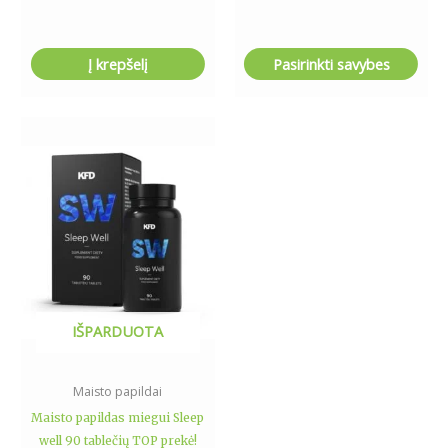
Į krepšelį
Pasirinkti savybes
IŠPARDUOTA
Maisto papildai
Maisto papildas miegui Sleep
well 90 tablečių TOP prekė!