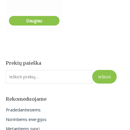
Daugiau
Prekių paieška
I
e
Ieškoti
š
k
o
Rekomeduojame
t
Pradedantiesiems
i
Norintiems energijos
:
Metantiems svorį