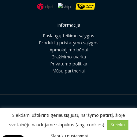
Informacija
Paslaugų teikimo sąlygos
Produktų pristatymo sąlygos
Apmokėjimo būdai
Grąžinimo tvarka
Privatumo politika
Mūsų partneriai
2026 © Visos teisės saugomos | UAB „Rilis“
Siekdami užtikrinti geriausią Jūsų naršymo patirtį, šioje
svetainėje naudojame slapukus (ang. cookies)
Sutinku
Sprendimas:
MEDIAERN
Slapukų nustatymai