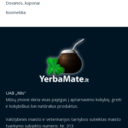
Dovanos, kuponai
Kosmetika
UAB „Rilis“
Mūsų įmonė skiria visas pajėgas į aptarnavimo kokybę, greiti
ir kokybiškus bei natūralius produktus.
Valstybinės maisto ir veterinarijos tarnybos suteiktas maisto
tvarkymo subjekto numeris: Nr. 313