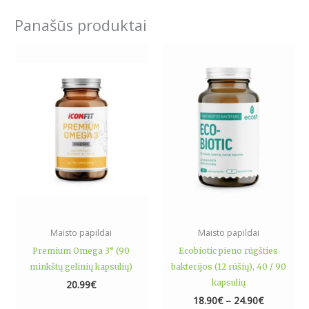
Panašūs produktai
Price
This
range:
product
18.90€
has
through
24.90€
multiple
variants.
The
options
may
be
chosen
on
the
Maisto papildai
Maisto papildai
product
Premium Omega 3“ (90
Ecobiotic pieno rūgšties
page
minkštų gelinių kapsulių)
bakterijos (12 rūšių), 40 / 90
kapsulių
20.99
€
18.90
€
–
24.90
€