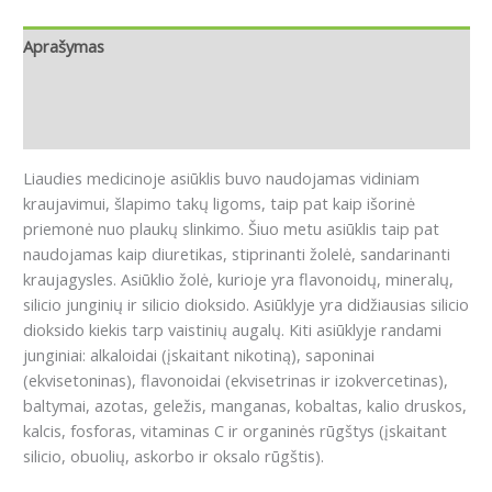
Aprašymas
Papildoma informacija
Atsiliepimai (0)
Liaudies medicinoje asiūklis buvo naudojamas vidiniam
kraujavimui, šlapimo takų ligoms, taip pat kaip išorinė
priemonė nuo plaukų slinkimo.
Šiuo metu asiūklis taip pat
naudojamas kaip diuretikas, stiprinanti žolelė, sandarinanti
kraujagysles. A
siūklio žolė, kurioje yra flavonoidų, mineralų,
silicio junginių ir silicio dioksido.
Asiūklyje yra didžiausias silicio
dioksido kiekis tarp vaistinių augalų.
Kiti asiūklyje randami
junginiai: alkaloidai (įskaitant nikotiną), saponinai
(ekvisetoninas), flavonoidai (ekvisetrinas ir izokvercetinas),
baltymai, azotas, geležis, manganas, kobaltas, kalio druskos,
kalcis, fosforas, vitaminas C ir organinės rūgštys (įskaitant
silicio, obuolių, askorbo ir oksalo rūgštis).