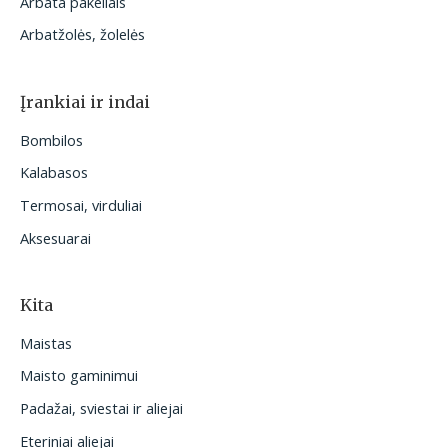
Arbata pakeliais
Arbatžolės, žolelės
Įrankiai ir indai
Bombilos
Kalabasos
Termosai, virduliai
Aksesuarai
Kita
Maistas
Maisto gaminimui
Padažai, sviestai ir aliejai
Eteriniai aliejai