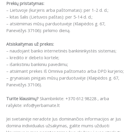
Prekių pristatymas:
– Lietuvoje (kurjeris arba paštomatas): per 1-2 d. d.;
– kitas šalis (Lietuvos paštas): per 5-14 d. d.;
– atsiėmimas mūsų parduotuvėje (Klaipėdos g. 67,
Panevėžys 37106): pirkimo dieną.
Atsiskaitymas už prekes:
– naudojant banko internetinės bankininkystės sistemas;
– kredito ir debeto kortele;
– išankstiniu bankiniu pavedimu;
– atsiimant prekes Iš Omniva paštomato arba DPD kurjerio;
– grynaisiais pinigais mūsų parduotuvėje (Klaipėdos g. 67,
Panevėžys 37106).
Turite klausimų?
Skambinkite: +370 612 98228 , arba
rašykite: info@yerbamate.lt
Jei svetainėje neradote Jus dominančios informacijos ar Jus
domina individualus užsakymas, galite mums užduoti