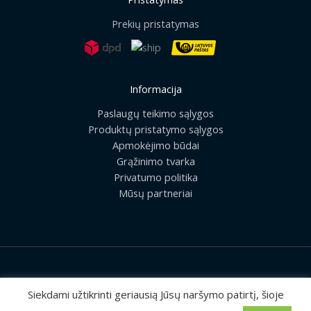
Prekių pristatymas
Informacija
Paslaugų teikimo sąlygos
Produktų pristatymo sąlygos
Apmokėjimo būdai
Grąžinimo tvarka
Privatumo politika
Mūsų partneriai
2026 © Visos teisės saugomos | UAB „Rilis“
Siekdami užtikrinti geriausią Jūsų naršymo patirtį, šioje