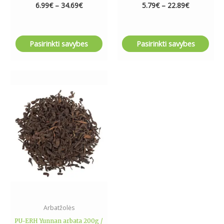
6.99
€
–
34.69
€
5.79
€
–
22.89
€
Pasirinkti savybes
Pasirinkti savybes
Price
This
range:
product
6.99€
has
through
19.99€
multiple
variants.
The
options
may
be
chosen
on
the
Arbatžolės
product
PU-ERH Yunnan arbata 200g /