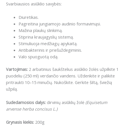
Svarbiausios asiūklio savybės:
Diuretikas.
Pagreitina jungiamojo audinio formavimąsi.
Mažina plaukų slinkimą.
Stiprina kraujagyslių sistemą.
Stimuliuoja medžiagų apykaitą.
Antibakterinis ir priešuždegiminis.
Valo spuoguotą odą.
Vartojimas:
2
arbatinius šaukštelius asiūklio žolės užpilkite 1
puodeliu (250 ml) verdančio vandens. Uždenkite ir palikite
pritraukti 10–15 minučių. Nukoškite. Gerkite šiltą, šviežią
užpilą.
Sudedamosios dalys:
dirvinių asiūklių žolė
(Equisetum
arvense herba concisus L.)
Grynasis kiekis:
200g