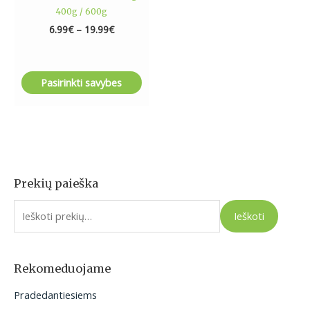
page
400g / 600g
6.99
€
–
19.99
€
Pasirinkti savybes
Prekių paieška
I
e
Ieškoti
š
k
o
Rekomeduojame
t
Pradedantiesiems
i