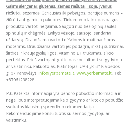
Galimi alergenai: glutenas, žemės riešutai, soja, įvairūs
riešutai, sezamas.
Geriausias iki pabaigos, partijos numeris –
žiūrėti ant gaminio pakuotės. Tinkamumo laikui pasibaigus
produkto vartoti negalima. Saugoti nuo tiesioginių saulės
spindulių ir drėgmės. Laikyti vėsioje, sausoje, sandariai
uždarytą. Draudžiama vartoti nėščioms ir maitinančioms
moterims. Draudžiama vartoti jei:
podagra, inkstų sutrikimai,
širdies ir kraujagyslių ligos, vitamino B1 trūkumas, silicio
perteklius.
Prieš vartojant galite pasikonsultuoti su gydytoju
ar vaistininku. Pakuotojas. Platintojas: UAB „Rilis“ Klaipėdos
g. 67 Panevėžys.
info@yerbamate.lt
,
www.yerbamate.lt
, Tel:
+37061298228
P.s.
Pateikta informacija yra bendro pobūdžio informacija ir
negali būti interpretuojama kaip gydymo ar kitokio pobūdžio
sveikatos klausimų sprendimo rekomendacija.
Rekomenduojame konsultuotis su šeimos gydytoju ar
vaistininku.