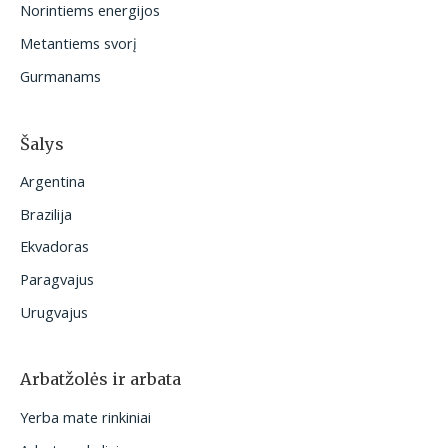
Norintiems energijos
:
Metantiems svorį
Gurmanams
Šalys
Argentina
Brazilija
Ekvadoras
Paragvajus
Urugvajus
Arbatžolės ir arbata
Yerba mate rinkiniai