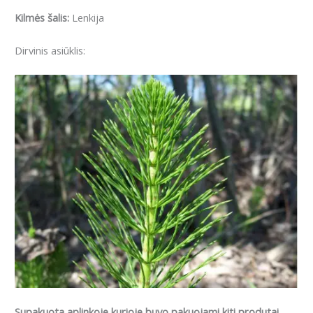
Kilmės šalis:
Lenkija
Dirvinis asiūklis:
Supakuota aplinkoje kurioje buvo pakuojami kiti produtai.