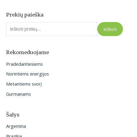
Prekių paieška
I
e
Ieškoti
š
k
o
Rekomeduojame
t
Pradedantiesiems
i
Norintiems energijos
:
Metantiems svorį
Gurmanams
Šalys
Argentina
Brazilija