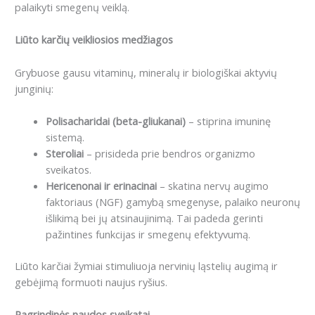
palaikyti smegenų veiklą.
Liūto karčių veikliosios medžiagos
Grybuose gausu vitaminų, mineralų ir biologiškai aktyvių
junginių:
Polisacharidai (beta-gliukanai)
– stiprina imuninę
sistemą.
Steroliai
– prisideda prie bendros organizmo
sveikatos.
Hericenonai ir erinacinai
– skatina nervų augimo
faktoriaus (NGF) gamybą smegenyse, palaiko neuronų
išlikimą bei jų atsinaujinimą. Tai padeda gerinti
pažintines funkcijas ir smegenų efektyvumą.
Liūto karčiai žymiai stimuliuoja nervinių ląstelių augimą ir
gebėjimą formuoti naujus ryšius.
Pagrindinės naudos sveikatai