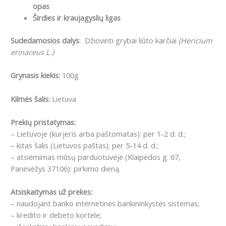
opas
Širdies ir kraujagyslių ligas
Sudedamosios dalys
:
Džiovinti grybai liūto karčiai
(Hericium
erinaceus L.)
Grynasis kiekis:
100g
Kilmės šalis:
Lietuva
Prekių pristatymas:
– Lietuvoje (kurjeris arba paštomatas): per 1-2 d. d.;
– kitas šalis (Lietuvos paštas): per 5-14 d. d.;
– atsiėmimas mūsų parduotuvėje (Klaipėdos g. 67,
Panevėžys 37106): pirkimo dieną.
Atsiskaitymas už prekes:
– naudojant banko internetinės bankininkystės sistemas;
– kredito ir debeto kortele;