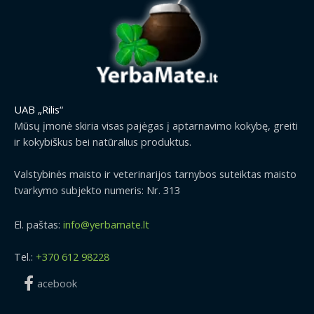
UAB „Rilis“
Mūsų įmonė skiria visas pajėgas į aptarnavimo kokybę, greiti
ir kokybiškus bei natūralius produktus.
Valstybinės maisto ir veterinarijos tarnybos suteiktas maisto
tvarkymo subjekto numeris: Nr. 313
El. paštas:
info@yerbamate.lt
Tel.:
+370 612 98228
acebook