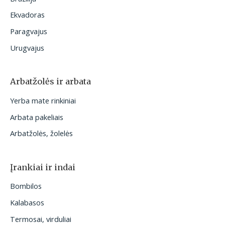
Ekvadoras
Paragvajus
Urugvajus
Arbatžolės ir arbata
Yerba mate rinkiniai
Arbata pakeliais
Arbatžolės, žolelės
Įrankiai ir indai
Bombilos
Kalabasos
Termosai, virduliai