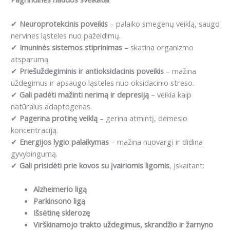
✔
Neuroprotekcinis poveikis
– palaiko smegenų veiklą, saugo
nervines ląsteles nuo pažeidimų.
✔
Imuninės sistemos stiprinimas
– skatina organizmo
atsparumą.
✔
Priešuždegiminis ir antioksidacinis poveikis
– mažina
uždegimus ir apsaugo ląsteles nuo oksidacinio streso.
✔
Gali padėti mažinti nerimą ir depresiją
– veikia kaip
natūralus adaptogenas.
✔
Pagerina protinę veiklą
– gerina atmintį, dėmesio
koncentraciją.
✔
Energijos lygio palaikymas
– mažina nuovargį ir didina
gyvybingumą.
✔
Gali prisidėti prie kovos su įvairiomis ligomis
, įskaitant:
Alzheimerio ligą
Parkinsono ligą
Išsėtinę sklerozę
Virškinamojo trakto uždegimus, skrandžio ir žarnyno