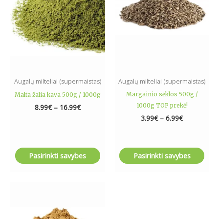
The
The
options
options
may
may
be
be
chosen
chosen
on
on
the
the
Augalų milteliai (supermaistas)
Augalų milteliai (supermaistas)
product
product
Margainio sėklos 500g /
Malta žalia kava 500g / 1000g
page
page
1000g TOP prekė!
8.99
€
–
16.99
€
3.99
€
–
6.99
€
Pasirinkti savybes
Pasirinkti savybes
Price
This
range:
product
6.89€
has
through
23.79€