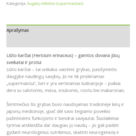
Kategorija:
Augalų milteliai (supermaistas)
Aprašymas
Atsiliepimai (0)
Liūto karčiai (Hericium erinaceus) – gamtos dovana jūsų
sveikatai ir protui
Liūto karčiai – tai unikalus vaistinis grybas, pasižymintis
daugybe naudingų savybių. Jis ne tik priskiriamas
„supermaistui“, bet ir yra vertinamas kulinarijoje – puikiai
dera su salotomis, mėsa, sriubomis, rizotu bei makaronais.
Šimtmečius šis grybas buvo naudojamas tradicinėje kinų ir
japonų medicinoje, ypač dėl savo teigiamo poveikio
pažintinėms funkcijoms ir bendrai savijautai. Šiuolaikiniai
tyrimai atskleidžia dar daugiau jo naudų – jis gali padėti
gydant neurologinius sutrikimus, skatinti neurogenezę ir