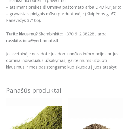
– išankstiniu bankiniu pavedimu;
– atsiimant prekes Iš Omniva paštomato arba DPD kurjerio;
– grynaisiais pinigais mūsų parduotuvėje (Klaipėdos g. 67,
Panevėžys 37106).
Turite klausimų?
Skambinkite: +370 612 98228 , arba
rašykite: info@yerbamate.lt
Jei svetainėje neradote Jus dominančios informacijos ar Jus
domina individualus užsakymas, galite mums užduoti
klausimus ir mes pasistengsime kuo skubiau į juos atsakyti.
Panašūs produktai
Price
Price
This
This
range:
range:
product
product
8.99€
3.99€
has
has
through
through
16.99€
6.99€
multiple
multiple
variants.
variants.