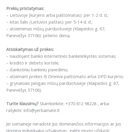
Prekių pristatymas:
– Lietuvoje (kurjeris arba paštomatas): per 1-2 d. d.;
– kitas šalis (Lietuvos paštas): per 5-14 d. d.;
– atsiėmimas mūsų parduotuvėje (Klaipėdos g. 67,
Panevėžys 37106): pirkimo dieną.
Atsiskaitymas už prekes:
– naudojant banko internetinės bankininkystės sistemas;
– kredito ir debeto kortele;
– išankstiniu bankiniu pavedimu;
– atsiimant prekes Iš Omniva paštomato arba DPD kurjerio;
– grynaisiais pinigais mūsų parduotuvėje (Klaipėdos g. 67,
Panevėžys 37106).
Turite klausimų?
Skambinkite: +370 612 98228 , arba
rašykite: info@yerbamate.lt
Jei svetainėje neradote Jus dominančios informacijos ar Jus
domina individualus užsakymas, galite mums užduoti