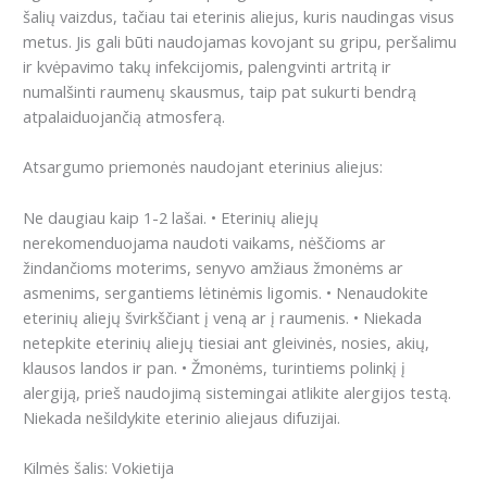
šalių vaizdus, ​​tačiau tai eterinis aliejus, kuris naudingas visus
metus.
Jis gali būti naudojamas kovojant su gripu, peršalimu
ir kvėpavimo takų infekcijomis, palengvinti artritą ir
numalšinti raumenų skausmus, taip pat sukurti bendrą
atpalaiduojančią atmosferą.
Atsargumo priemonės naudojant eterinius aliejus:
Ne daugiau kaip 1-2 lašai.
• Eterinių aliejų
nerekomenduojama naudoti vaikams, nėščioms ar
žindančioms moterims, senyvo amžiaus žmonėms ar
asmenims, sergantiems lėtinėmis ligomis.
• Nenaudokite
eterinių aliejų švirkščiant į veną ar į raumenis.
• Niekada
netepkite eterinių aliejų tiesiai ant gleivinės, nosies, akių,
klausos landos ir pan.
• Žmonėms, turintiems polinkį į
alergiją, prieš naudojimą sistemingai atlikite alergijos testą.
Niekada nešildykite eterinio aliejaus difuzijai.
Kilmės šalis: Vokietija