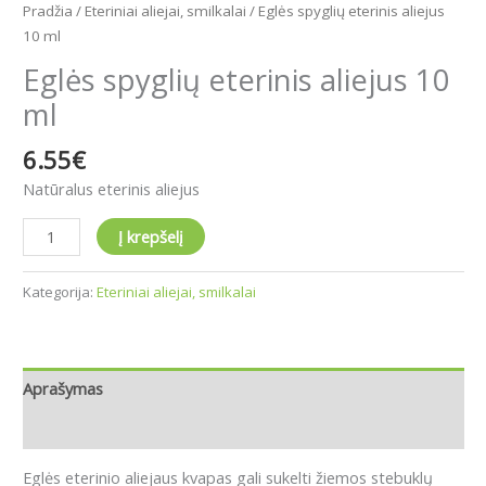
Pradžia
/
Eteriniai aliejai, smilkalai
/ Eglės spyglių eterinis aliejus
10 ml
Eglės spyglių eterinis aliejus 10
ml
6.55
€
Natūralus eterinis aliejus
Į krepšelį
Kategorija:
Eteriniai aliejai, smilkalai
Aprašymas
Atsiliepimai (0)
Eglės eterinio aliejaus kvapas gali sukelti žiemos stebuklų