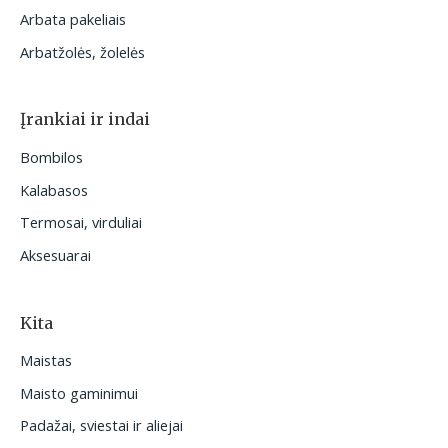
Arbata pakeliais
Arbatžolės, žolelės
Įrankiai ir indai
Bombilos
Kalabasos
Termosai, virduliai
Aksesuarai
Kita
Maistas
Maisto gaminimui
Padažai, sviestai ir aliejai