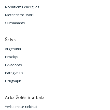
i
Norintiems energijos
:
Metantiems svorį
Gurmanams
Šalys
Argentina
Brazilija
Ekvadoras
Paragvajus
Urugvajus
Arbatžolės ir arbata
Yerba mate rinkiniai