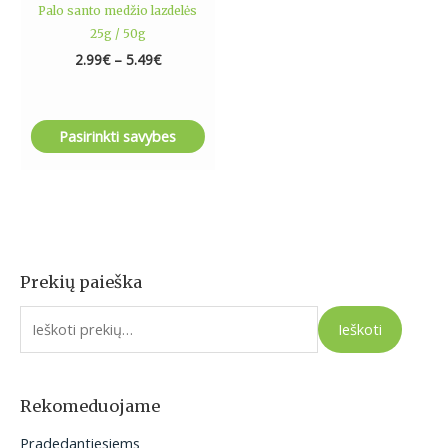
Palo santo medžio lazdelės
page
25g / 50g
2.99
€
–
5.49
€
Pasirinkti savybes
Prekių paieška
I
e
Ieškoti
š
k
o
Rekomeduojame
t
Pradedantiesiems