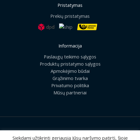
Pristatymas
Prekių pristatymas
Informacija
Paslaugų teikimo sąlygos
Produktų pristatymo sąlygos
Apmokėjimo būdai
Grąžinimo tvarka
Privatumo politika
Mūsų partneriai
2026 © Visos teisės saugomos | UAB „Rilis“
Siekdami užtikrinti geriausią Jūsų naršymo patirtį, šioje