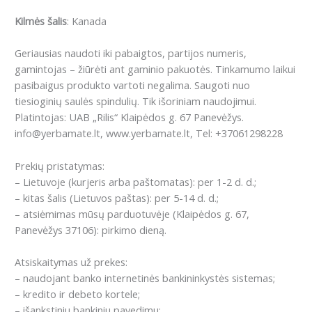
Kilmės šalis
: Kanada
Geriausias naudoti iki pabaigtos, partijos numeris,
gamintojas – žiūrėti ant gaminio pakuotės. Tinkamumo laikui
pasibaigus produkto vartoti negalima. Saugoti nuo
tiesioginių saulės spindulių. Tik išoriniam naudojimui.
Platintojas: UAB „Rilis“ Klaipėdos g. 67 Panevėžys.
info@yerbamate.lt, www.yerbamate.lt, Tel: +37061298228
Prekių pristatymas:
– Lietuvoje (kurjeris arba paštomatas): per 1-2 d. d.;
– kitas šalis (Lietuvos paštas): per 5-14 d. d.;
– atsiėmimas mūsų parduotuvėje (Klaipėdos g. 67,
Panevėžys 37106): pirkimo dieną.
Atsiskaitymas už prekes:
– naudojant banko internetinės bankininkystės sistemas;
– kredito ir debeto kortele;
– išankstiniu bankiniu pavedimu;