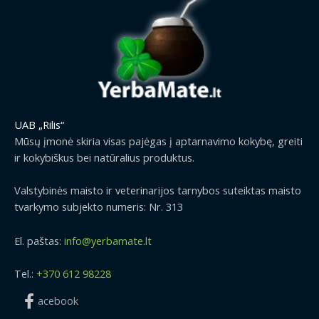
UAB „Rilis“
Mūsų įmonė skiria visas pajėgas į aptarnavimo kokybę, greiti
ir kokybiškus bei natūralius produktus.
Valstybinės maisto ir veterinarijos tarnybos suteiktas maisto
tvarkymo subjekto numeris: Nr. 313
El. paštas:
info@yerbamate.lt
Tel.:
+370 612 98228
acebook