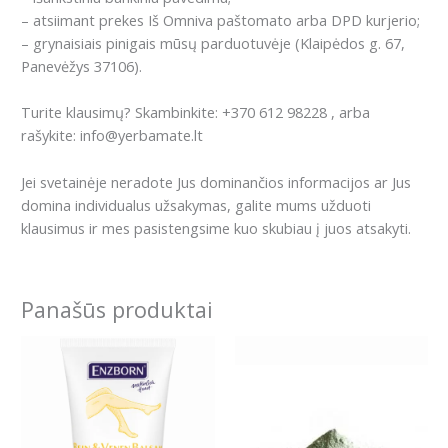
– atsiimant prekes Iš Omniva paštomato arba DPD kurjerio;
– grynaisiais pinigais mūsų parduotuvėje (Klaipėdos g. 67,
Panevėžys 37106).
Turite klausimų? Skambinkite: +370 612 98228 , arba
rašykite: info@yerbamate.lt
Jei svetainėje neradote Jus dominančios informacijos ar Jus
domina individualus užsakymas, galite mums užduoti
klausimus ir mes pasistengsime kuo skubiau į juos atsakyti.
Panašūs produktai
Price
This
range:
product
7.99€
has
through
13.99€
multiple
variants.