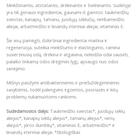
Minkštinantis, atstatantis, drėkinantis ir švelninantis. Sudėtyje
yra tik geriausi ingredientai, gaunami iš gamtos: taukmedžių
sviestas, kanapių, tamanu, juodųjų sėklučių, nimbamedžio
aliejai, arbatmedžio ir levandų eteriniai aliejai, vitaminas E.
Šie visų pamėgti, išskirtiniai ingredientai maitina ir
regeneruoja, suteikia minkštumo ir elastingumo, ramina
susierzinusią odą, drėkina ir atgaivina, neleidžia odai sausėti,
palaiko tinkamą odos drėgmės lygį, apsaugo nuo odos
senėjimo.
Mišnys pasižymi antibakterinėmis ir priešuždegiminėmis
savybėmis, todėl palengvins egzemos, psoriazės ir kitų
problemų nukamuotoms rankoms.
Sudedamosios dalys:
Taukmedžio sviestas*, juodųjų sėklų
aliejus*, kanapių sėklų aliejus*, tamanų aliejus*, nimų
aliejus*, jūros dumblių*, vitaminas E, arbatmedžio* ir
levandų eteriniai aliejai.
*Ekologiškas