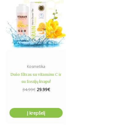
34.99€.
29.99€.
Kosmetika
Dušo filtras su vitaminu C ir
su frezijų kvapu!
34.99
€
29.99
€
Į krepšelį