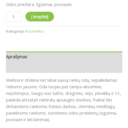
Odos priežiūra. Egzemai, psoriazei.
Į krepšelį
Kategorija:
Kosmetika
Aprašymas
Atsiliepimai (0)
Maitina ir drėkina net labai sausą rankų odą, nepalikdamas
riebumo jausmo. Oda tuojau pat tampa aksominė,
neįsitempus. Saugo nuo šalčio, drėgmės, vėjo, ploviklių ir t.t.,
padeda atstatyti natūralų apsauginį sluoksnį. Puikiai tiks
dirbantiems rankomis fizinius darbus, cheminių medžiagų
paveiktoms rankoms, turintiems odos problemų (egzema,
psoriazė ir kiti bėrimai).