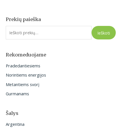
Prekių paieška
I
e
Ieškoti
š
k
o
Rekomeduojame
t
Pradedantiesiems
i
Norintiems energijos
:
Metantiems svorį
Gurmanams
Šalys
Argentina