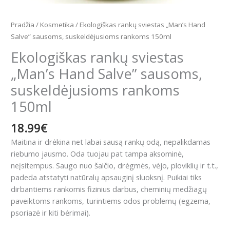
Pradžia
/
Kosmetika
/ Ekologiškas rankų sviestas „Man’s Hand
Salve” sausoms, suskeldėjusioms rankoms 150ml
Ekologiškas rankų sviestas
„Man’s Hand Salve” sausoms,
suskeldėjusioms rankoms
150ml
18.99
€
Maitina ir drėkina net labai sausą rankų odą, nepalikdamas
riebumo jausmo. Oda tuojau pat tampa aksominė,
neįsitempus. Saugo nuo šalčio, drėgmės, vėjo, ploviklių ir t.t.,
padeda atstatyti natūralų apsauginį sluoksnį. Puikiai tiks
dirbantiems rankomis fizinius darbus, cheminių medžiagų
paveiktoms rankoms, turintiems odos problemų (egzema,
psoriazė ir kiti bėrimai).