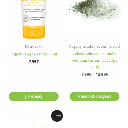
The
options
may
be
chosen
on
the
Kosmetika
Augalų milteliai (supermaistas)
product
Žaliasis aktyvuotas molis
Kojų ir venų balzamas 75ml
page
vidiniam vartojimui 250g /
7.99
€
500g
7.99
€
–
13.99
€
Į krepšelį
Pasirinkti savybes
Original
Current
-14%
price
price
was:
is: