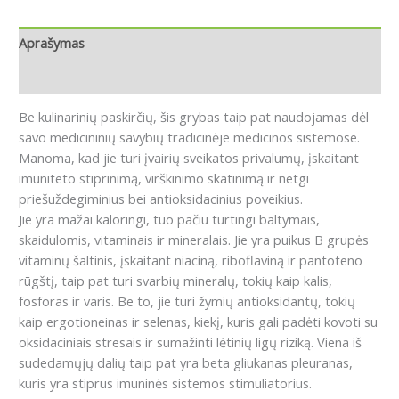
Aprašymas
Atsiliepimai (0)
Be kulinarinių paskirčių, šis grybas taip pat naudojamas dėl
savo medicininių savybių tradicinėje medicinos sistemose.
Manoma, kad jie turi įvairių sveikatos privalumų, įskaitant
imuniteto stiprinimą, virškinimo skatinimą ir netgi
priešuždegiminius bei antioksidacinius poveikius.
Jie yra mažai kaloringi, tuo pačiu turtingi baltymais,
skaidulomis, vitaminais ir mineralais. Jie yra puikus B grupės
vitaminų šaltinis, įskaitant niaciną, riboflaviną ir pantoteno
rūgštį, taip pat turi svarbių mineralų, tokių kaip kalis,
fosforas ir varis. Be to, jie turi žymių antioksidantų, tokių
kaip ergotioneinas ir selenas, kiekį, kuris gali padėti kovoti su
oksidaciniais stresais ir sumažinti lėtinių ligų riziką. Viena iš
sudedamųjų dalių taip pat yra beta gliukanas pleuranas,
kuris yra stiprus imuninės sistemos stimuliatorius.