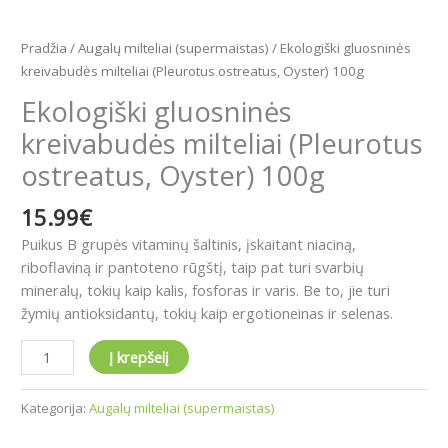
Pradžia
/
Augalų milteliai (supermaistas)
/ Ekologiški gluosninės
kreivabudės milteliai (Pleurotus ostreatus, Oyster) 100g
Ekologiški gluosninės
kreivabudės milteliai (Pleurotus
ostreatus, Oyster) 100g
15.99
€
Puikus B grupės vitaminų šaltinis, įskaitant niaciną,
riboflaviną ir pantoteno rūgštį, taip pat turi svarbių
mineralų, tokių kaip kalis, fosforas ir varis. Be to, jie turi
žymių antioksidantų, tokių kaip ergotioneinas ir selenas.
Į krepšelį
Kategorija:
Augalų milteliai (supermaistas)