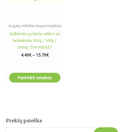
be
chosen
on
the
Augalų milteliai (supermaistas)
product
Balkšvojo gysločio sėklos su
page
luobelėmis 200g / 500g /
1000g TOP PREKĖ !
4.49
€
–
15.79
€
Pasirinkti savybes
Prekių paieška
I
e