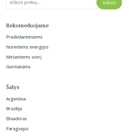
Ieškoti
š
k
o
Rekomeduojame
t
Pradedantiesiems
i
Norintiems energijos
:
Metantiems svorį
Gurmanams
Šalys
Argentina
Brazilija
Ekvadoras
Paragvajus