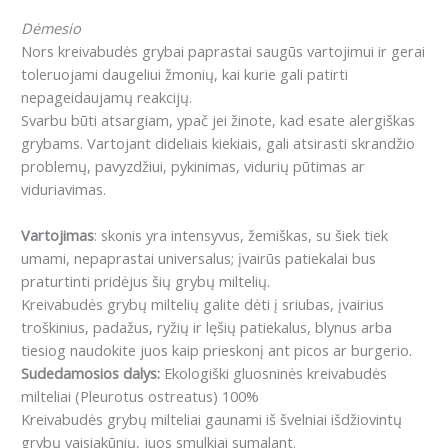
Dėmesio
Nors kreivabudės grybai paprastai saugūs vartojimui ir gerai
toleruojami daugeliui žmonių, kai kurie gali patirti
nepageidaujamų reakcijų.
Svarbu būti atsargiam, ypač jei žinote, kad esate alergiškas
grybams. Vartojant dideliais kiekiais, gali atsirasti skrandžio
problemų, pavyzdžiui, pykinimas, vidurių pūtimas ar
viduriavimas.
Vartojimas
: skonis yra intensyvus, žemiškas, su šiek tiek
umami, nepaprastai universalus; įvairūs patiekalai bus
praturtinti pridėjus šių grybų miltelių.
Kreivabudės grybų miltelių galite dėti į sriubas, įvairius
troškinius, padažus, ryžių ir lęšių patiekalus, blynus arba
tiesiog naudokite juos kaip prieskonį ant picos ar burgerio.
Sudedamosios dalys:
Ekologiški gluosninės kreivabudės
milteliai (Pleurotus ostreatus) 100%
Kreivabudės grybų milteliai gaunami iš švelniai išdžiovintų
grybų vaisiakūnių, juos smulkiai sumalant.