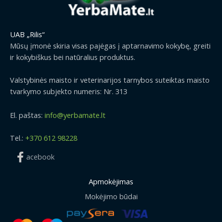
UAB „Rilis“
Mūsų įmonė skiria visas pajėgas į aptarnavimo kokybę, greiti
ir kokybiškus bei natūralius produktus.
Valstybinės maisto ir veterinarijos tarnybos suteiktas maisto
tvarkymo subjekto numeris: Nr. 313
El. paštas:
info@yerbamate.lt
Tel.:
+370 612 98228
acebook
Apmokėjimas
Mokėjimo būdai