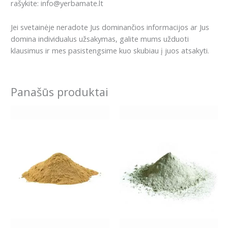
rašykite: info@yerbamate.lt
Jei svetainėje neradote Jus dominančios informacijos ar Jus
domina individualus užsakymas, galite mums užduoti
klausimus ir mes pasistengsime kuo skubiau į juos atsakyti.
Panašūs produktai
Price
Price
This
This
range:
range:
product
product
5.99€
7.99€
has
has
through
through
25.89€
13.99€
multiple
multiple
variants.
variants.
The
The
options
options
may
may
be
be
chosen
chosen
on
on