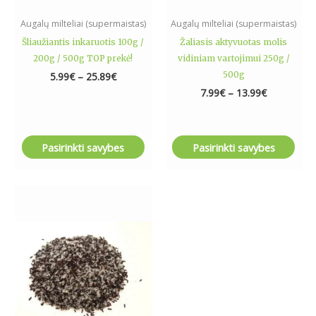
the
the
Augalų milteliai (supermaistas)
Augalų milteliai (supermaistas)
product
product
Šliaužiantis inkaruotis 100g /
Žaliasis aktyvuotas molis
page
page
200g / 500g TOP prekė!
vidiniam vartojimui 250g /
500g
5.99
€
–
25.89
€
7.99
€
–
13.99
€
Pasirinkti savybes
Pasirinkti savybes
Price
This
range:
product
4.49€
has
through
15.79€
multiple
variants.
The
options
may