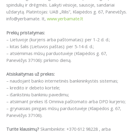
spindulių ir drégmės. Laikyti vėsioje, sausoje, sandariai
uždarytą. Platintojas: UAB „Rilis”, Klaipėdos g. 67, Panevėžys.
info@yerbamate. It,
www.yerbamate.lt
Prekių pristatymas:
– Lietuvoje (kurjeris arba paštomatas): per 1-2 d. d.;
– kitas šalis (Lietuvos paštas): per 5-14 d. d.;
– atsiėmimas mūsų parduotuvėje (Klaipėdos g. 67,
Panevėžys 37106): pirkimo dieną.
Atsiskaitymas už prekes:
– naudojant banko internetinės bankininkystės sistemas;
– kredito ir debeto kortele;
– išankstiniu bankiniu pavedimu;
– atsiimant prekes Iš Omniva paštomato arba DPD kurjerio;
– grynaisiais pinigais mūsų parduotuvėje (Klaipėdos g. 67,
Panevėžys 37106).
Turite klausimų?
Skambinkite: +370 612 98228 , arba