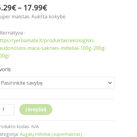
00g
6.29
€
–
17.99
€
uper maistas. Aukšta kokybė.
00g
lternatyva :
00g
ttps://yerbamate.lt/produktas/ekologiski-
audonosios-maca-saknies-milteliai-100g-200g-
00g/
voris
Į krepšelį
rodukto kodas:
N/A
ategorija:
Augalų milteliai (supermaistas)