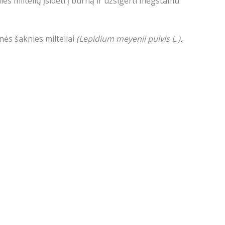
ies miltelių įsidėti į burną ir užsigerti mėgstamu
ės šaknies milteliai
(Lepidium meyenii pulvis L.).