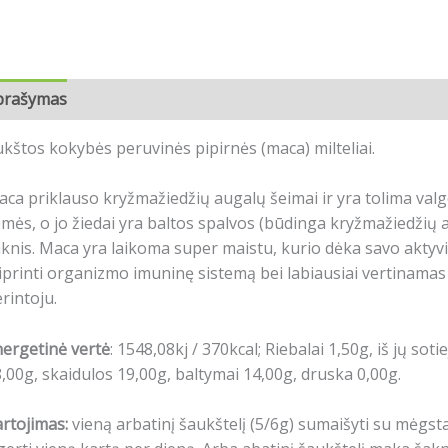
prašymas
Papildoma informacija
Atsiliepimai (0)
kštos kokybės peruvinės pipirnės (maca) milteliai.
ca priklauso kryžmažiedžių augalų šeimai ir yra tolima valg
mės, o jo žiedai yra baltos spalvos (būdinga kryžmažiedžių a
knis. Maca yra laikoma super maistu, kurio dėka savo aktyvi
iprinti organizmo imuninę sistemą bei labiausiai vertinama
rintoju.
ergetinė vertė
: 1548,08kj / 370kcal; Riebalai 1,50g, iš jų sot
,00g, skaidulos 19,00g, baltymai 14,00g, druska 0,00g.
rtojimas:
vieną arbatinį šaukštelį (5/6g) sumaišyti su mėgst