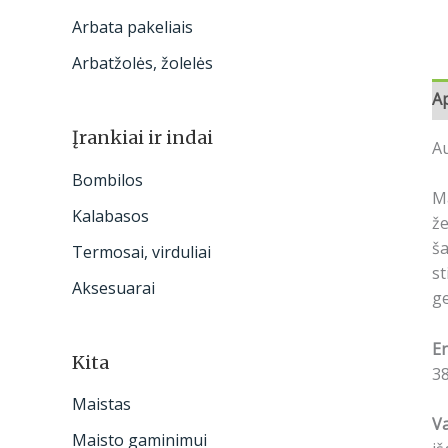
Arbata pakeliais
Arbatžolės, žolelės
A
Įrankiai ir indai
Au
Bombilos
Ma
Kalabasos
že
ša
Termosai, virduliai
st
Aksesuarai
ge
En
Kita
38
Maistas
Va
Maisto gaminimui