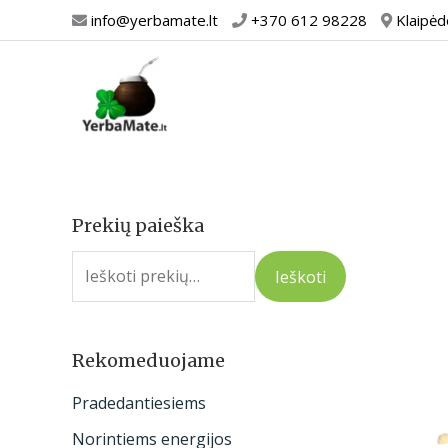
Pereiti
info@yerbamate.lt
+370 612 98228
Klaipėd
prie
turinio
Prekių paieška
I
e
Ieškoti
š
k
o
Rekomeduojame
t
Pradedantiesiems
i
Norintiems energijos