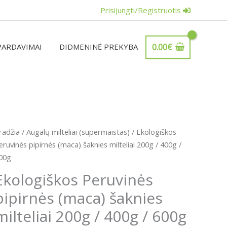
Prisijungti/Registruotis
PARDAVIMAI
DIDMENINĖ PREKYBA
0.00
€
Price
rodukto
radžia
/
Augalų milteliai (supermaistas)
/ Ekologiškos
range:
iekis:
eruvinės pipirnės (maca) šaknies milteliai 200g / 400g /
6.29€
kologiškos
00g
through
eruvinės
Ekologiškos Peruvinės
17.99€
ipirnės
pipirnės (maca) šaknies
maca)
aknies
milteliai 200g / 400g / 600g
ilteliai