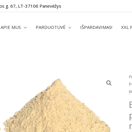
os g. 67, LT-37106 Panevėžys
APIE MUS
PARDUOTUVĖ
IŠPARDAVIMAS!
XXL 
p
P
k
P
E
6
P
p
(
š
m