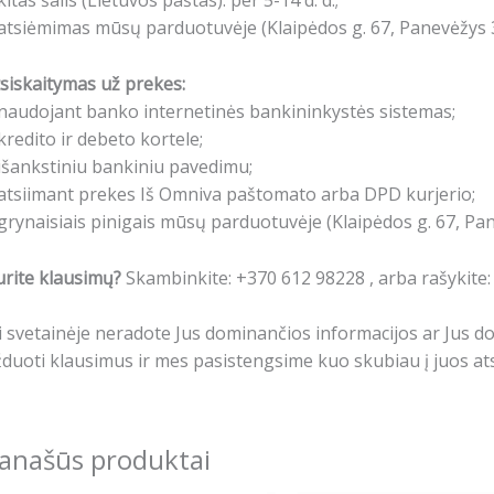
kitas šalis (Lietuvos paštas): per 5-14 d. d.;
atsiėmimas mūsų parduotuvėje (Klaipėdos g. 67, Panevėžys 3
siskaitymas už prekes:
naudojant banko internetinės bankininkystės sistemas;
kredito ir debeto kortele;
išankstiniu bankiniu pavedimu;
atsiimant prekes Iš Omniva paštomato arba DPD kurjerio;
grynaisiais pinigais mūsų parduotuvėje (Klaipėdos g. 67, Pa
rite klausimų?
Skambinkite: +370 612 98228 , arba rašykite
i svetainėje neradote Jus dominančios informacijos ar Jus 
duoti klausimus ir mes pasistengsime kuo skubiau į juos ats
anašūs produktai