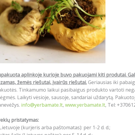
pakuota aplinkoje kurioje buvo pakuojami kiti produtai.
Gal
zamas, žemės riešutai, įvairūs riešutai.
Geriausias iki pabaig
kuotės. Tinkamumo laikui pasibaigus produkto vartoti negal
ėgmės. Laikyti vėsioje, sausoje, sandariai uždarytą. Pakuotoja
anevėžys.
info@yerbamate.lt
,
www.yerbamate.lt
, Tel: +3706
ekių pristatymas:
Lietuvoje (kurjeris arba paštomatas): per 1-2 d. d.;