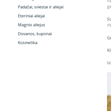
iš
g
Padažai, sviestai ir aliejai
Eteriniai aliejai
S
Magnio aliejus
P
Dovanos, kuponai
Gr
Kosmetika
Ki
M