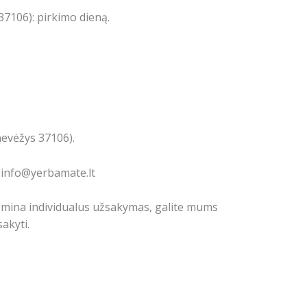
7106): pirkimo dieną.
nevėžys 37106).
: info@yerbamate.lt
domina individualus užsakymas, galite mums
akyti.