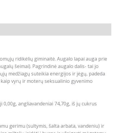
omųjų ridikėlių giminaitė. Augalo lapai auga prie
ugalų šeimai). Pagrindinė augalo dalis- tai jo
ųjų medžiagų suteikia energijos ir jėgų, padeda
s kaip vyrų ir moterų seksualinio gyvenimo
ieji 0,00g, angliavandeniai 74,70g, iš jų cukrus
amu gerimu (sultymis, šalta arbata, vandeniu) ir