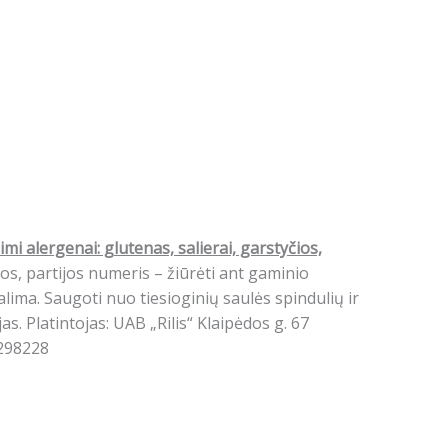
imi alergenai: g
lutenas, salierai, garstyčios,
os, partijos numeris – žiūrėti ant gaminio
ima. Saugoti nuo tiesioginių saulės spindulių ir
s. Platintojas: UAB „Rilis“ Klaipėdos g. 67
1298228