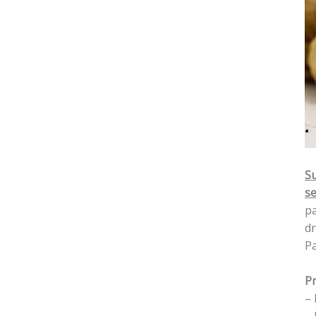
Su
se
pa
dr
P
Pr
– 