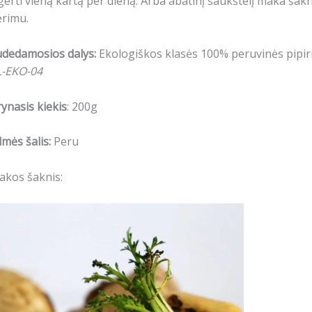
gerti vieną kartą per dieną. Arba abatinį šaukštelį maka šakn
ėrimu.
udedamosios dalys:
Ekologiškos klasės 100% peruvinės pipirn
L-EKO-04
ynasis kiekis
: 200g
lmės šalis:
Peru
akos šaknis: