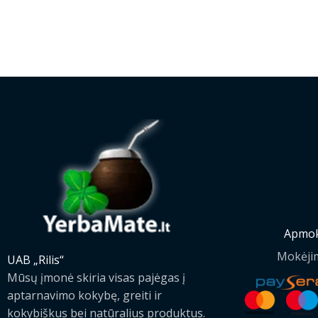
Apmok
Mokėji
UAB „Rilis“
Mūsų įmonė skiria visas pajėgas į
aptarnavimo kokybę, greiti ir
kokybiškus bei natūralius produktus.