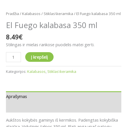
Pradžia
/
Kalabasos
/
Stiklas\keramika
/ El Fuego kalabasa 350 ml
El Fuego kalabasa 350 ml
8.49
€
Stilingas ir mielas rankose puodelis matei gerti.
Į krepšelį
Kategorijos:
Kalabasos
,
Stiklas\keramika
Aprašymas
Atsiliepimai (0)
Aukštos kokybės gaminys iš kermikos. Padengtas kokybiška
glazūra. Vidutinės talpos 350 ml. Plati anga ypač patogu