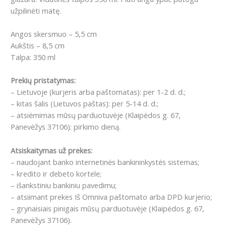
užpilinėti matę.
Angos skersmuo – 5,5 cm
Aukštis – 8,5 cm
Talpa: 350 ml
Prekių pristatymas:
– Lietuvoje (kurjeris arba paštomatas): per 1-2 d. d.;
– kitas šalis (Lietuvos paštas): per 5-14 d. d.;
– atsiėmimas mūsų parduotuvėje (Klaipėdos g. 67,
Panevėžys 37106): pirkimo dieną.
Atsiskaitymas už prekes:
– naudojant banko internetinės bankininkystės sistemas;
– kredito ir debeto kortele;
– išankstiniu bankiniu pavedimu;
– atsiimant prekes Iš Omniva paštomato arba DPD kurjerio;
– grynaisiais pinigais mūsų parduotuvėje (Klaipėdos g. 67,
Panevėžys 37106).