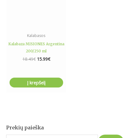
Kalabasos
Kalabaza MISIONES Argentina
200/250 ml
18.49
€
15.99
€
Į krepšelį
Prekių paieška
I
e