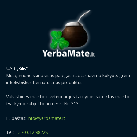
a
t
l
p
p
r
r
i
i
c
c
e
e
i
w
s
a
:
s
1
UAB „Rilis“
:
3
Mūsų įmonė skiria visas pajėgas į aptarnavimo kokybę, greiti
1
.
ir kokybiškus bei natūralius produktus.
5
9
.
9
9
€
Valstybinės maisto ir veterinarijos tarnybos suteiktas maisto
9
.
tvarkymo subjekto numeris: Nr. 313
€
.
El. paštas:
info@yerbamate.lt
Tel.:
+370 612 98228