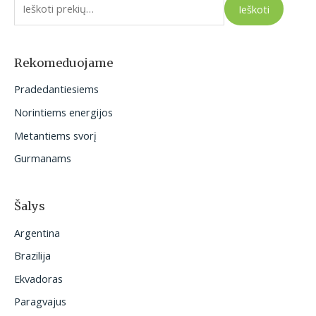
Ieškoti
š
k
o
Rekomeduojame
t
Pradedantiesiems
i
Norintiems energijos
:
Metantiems svorį
Gurmanams
Šalys
Argentina
Brazilija
Ekvadoras
Paragvajus