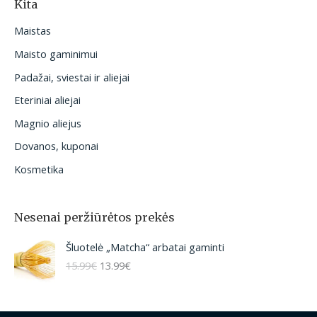
Kita
Maistas
Maisto gaminimui
Padažai, sviestai ir aliejai
Eteriniai aliejai
Magnio aliejus
Dovanos, kuponai
Kosmetika
Nesenai peržiūrėtos prekės
O
C
Šluotelė „Matcha“ arbatai gaminti
r
u
15.99
€
13.99
€
i
r
g
r
i
e
n
n