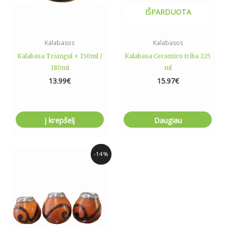
IŠPARDUOTA
Kalabasos
Kalabasos
Kalabasa Triangul + 150ml /
Kalabasa Ceramico triba 225
180ml
ml
13.99
€
15.97
€
Į krepšelį
Daugiau
Original
Current
-14%
price
price
was:
is:
18.49€.
15.99€.