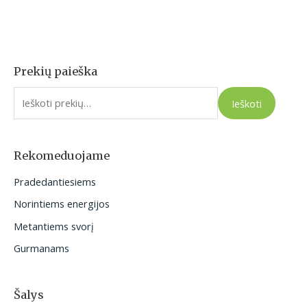
Prekių paieška
I
e
Ieškoti
š
k
o
Rekomeduojame
t
Pradedantiesiems
i
Norintiems energijos
:
Metantiems svorį
Gurmanams
Šalys