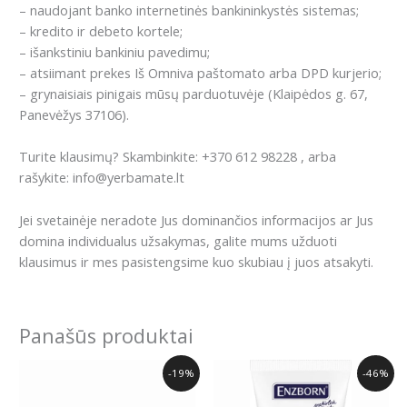
– naudojant banko internetinės bankininkystės sistemas;
– kredito ir debeto kortele;
– išankstiniu bankiniu pavedimu;
– atsiimant prekes Iš Omniva paštomato arba DPD kurjerio;
– grynaisiais pinigais mūsų parduotuvėje (Klaipėdos g. 67,
Panevėžys 37106).
Turite klausimų? Skambinkite: +370 612 98228 , arba
rašykite: info@yerbamate.lt
Jei svetainėje neradote Jus dominančios informacijos ar Jus
domina individualus užsakymas, galite mums užduoti
klausimus ir mes pasistengsime kuo skubiau į juos atsakyti.
Panašūs produktai
Original
Current
Original
Current
-19%
-46%
price
price
price
price
was:
is:
was:
is: