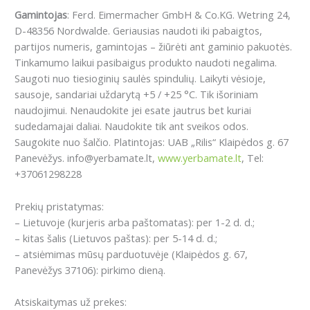
Gamintojas
: Ferd. Eimermacher GmbH & Co.KG. Wetring 24,
D-48356 Nordwalde. Geriausias naudoti iki pabaigtos,
partijos numeris, gamintojas – žiūrėti ant gaminio pakuotės.
Tinkamumo laikui pasibaigus produkto naudoti negalima.
Saugoti nuo tiesioginių saulės spindulių. Laikyti vėsioje,
sausoje, sandariai uždarytą +5 / +25 °C. Tik išoriniam
naudojimui. Nenaudokite jei esate jautrus bet kuriai
sudedamajai daliai. Naudokite tik ant sveikos odos.
Saugokite nuo šalčio. Platintojas: UAB „Rilis“ Klaipėdos g. 67
Panevėžys. info@yerbamate.lt,
www.yerbamate.lt
, Tel:
+37061298228
Prekių pristatymas:
– Lietuvoje (kurjeris arba paštomatas): per 1-2 d. d.;
– kitas šalis (Lietuvos paštas): per 5-14 d. d.;
– atsiėmimas mūsų parduotuvėje (Klaipėdos g. 67,
Panevėžys 37106): pirkimo dieną.
Atsiskaitymas už prekes: