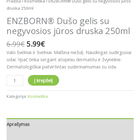
Pradžia
/
Kosmetika
/ ENZBORN® Dušo gelis su negyvosios jūros
druska 250ml
ENZBORN® Dušo gelis su
negyvosios jūros druska 250ml
6.99
€
5.99
€
Valo švelniai ir švelniai.
Malšina niežulį
. N
audingas sudirgusiai
odai
. Y
pač tinka sergant atopiniu dermatitu ir žvyneline
.
Dermatologiškai patvirtintas suderinamumas su oda.
Į krepšelį
Kategorija:
Kosmetika
Aprašymas
Atsiliepimai (0)