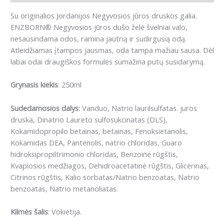
Su originalios Jordanijos Negyvosios jūros druskos galia.
ENZBORN® Negyvosios jūros dušo želė švelniai valo,
nesausindama odos, ramina jautrią ir sudirgusią odą.
Atleidžiamas įtampos jausmas, oda tampa mažiau sausa. Dėl
labai odai draugiškos formulės sumažina putų susidarymą.
Grynasis kiekis
: 250ml
Sudedamosios dalys
:
Vanduo, Natrio laurilsulfatas. juros
druska, Dinatrio Laureto sulfosukcinatas (DLS),
Kokamidopropilo betainas, betainas, Fenoksietanolis,
Kokamidas DEA, Pantenolis, natrio chloridas, Guaro
hidroksipropiltrimonio chloridas, Benzoinė rūgštis,
Kvapiosios medžiagos, Dehidroacetatinė rūgštis, Glicerinas,
Citrinos rūgštis, Kalio sorbatas/Natrio benzoatas, Natrio
benzoatas, Natrio metanoliatas.
Kilmės šalis
: Vokietija.