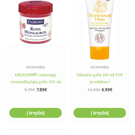
9.79€.
7.89€.
12.99€.
6.99€.
Kosmetika
Kosmetika
ENZBORN® raudonųjų
Šildantis gelis 100 ml TOP
vynmedžių lapų gelis 200 ml
produktas !
9.79
€
7.89
€
12.99
€
6.99
€
Į krepšelį
Į krepšelį