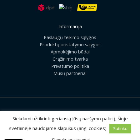
Informacija
Paslaugų teikimo sąlygos
Produktų pristatymo sąlygos
Apmokėjimo būdai
Grąžinimo tvarka
Privatumo politika
Mūsų partneriai
2026 © Visos teisės saugomos | UAB „Rilis“
Siekdami užtikrinti geriausią Jūsų naršymo patirtį, šioje
svetainėje naudojame slapukus (ang. cookies)
Sutinku
Sprendimas:
MEDIAERN
Slapukų nustatymai