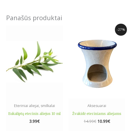
Panašūs produktai
Original
Current
-27%
price
price
was:
is:
14.99€.
10.99€.
Eteriniai aliejai, smilkalai
Aksesuarai
Eukaliptų eterinis aliejus 10 ml
Žvakidė eteriniams aliejams
3.99
€
14.99
€
10.99
€