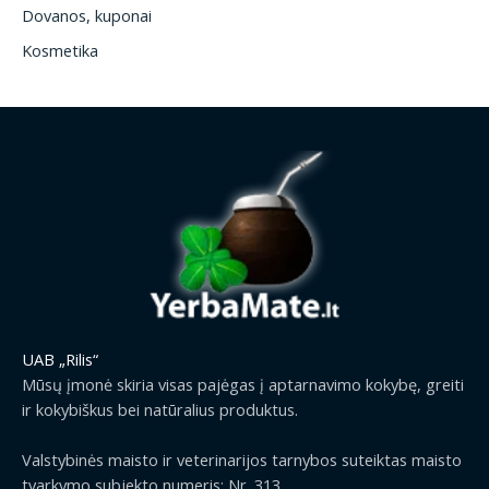
Dovanos, kuponai
Kosmetika
UAB „Rilis“
Mūsų įmonė skiria visas pajėgas į aptarnavimo kokybę, greiti
ir kokybiškus bei natūralius produktus.
Valstybinės maisto ir veterinarijos tarnybos suteiktas maisto
tvarkymo subjekto numeris: Nr. 313