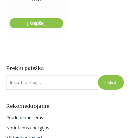
Į krepšelį
Prekių paieška
I
e
Ieškoti
š
k
o
Rekomeduojame
t
Pradedantiesiems
i
Norintiems energijos
:
Metantiems svorį