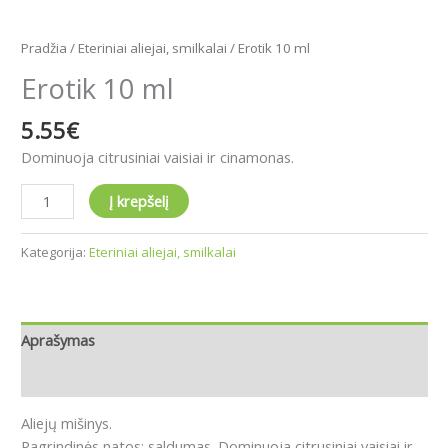
Pradžia
/
Eteriniai aliejai, smilkalai
/ Erotik 10 ml
Erotik 10 ml
5.55
€
Dominuoja citrusiniai vaisiai ir cinamonas.
Į krepšelį
Kategorija:
Eteriniai aliejai, smilkalai
Aprašymas
Atsiliepimai (0)
Aliejų mišinys.
Pagrindinės natos: saldumas. Dominuoja citrusiniai vaisiai ir