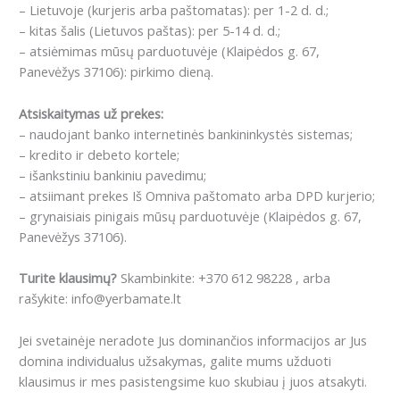
– Lietuvoje (kurjeris arba paštomatas): per 1-2 d. d.;
– kitas šalis (Lietuvos paštas): per 5-14 d. d.;
– atsiėmimas mūsų parduotuvėje (Klaipėdos g. 67,
Panevėžys 37106): pirkimo dieną.
Atsiskaitymas už prekes:
– naudojant banko internetinės bankininkystės sistemas;
– kredito ir debeto kortele;
– išankstiniu bankiniu pavedimu;
– atsiimant prekes Iš Omniva paštomato arba DPD kurjerio;
– grynaisiais pinigais mūsų parduotuvėje (Klaipėdos g. 67,
Panevėžys 37106).
Turite klausimų?
Skambinkite: +370 612 98228 , arba
rašykite: info@yerbamate.lt
Jei svetainėje neradote Jus dominančios informacijos ar Jus
domina individualus užsakymas, galite mums užduoti
klausimus ir mes pasistengsime kuo skubiau į juos atsakyti.