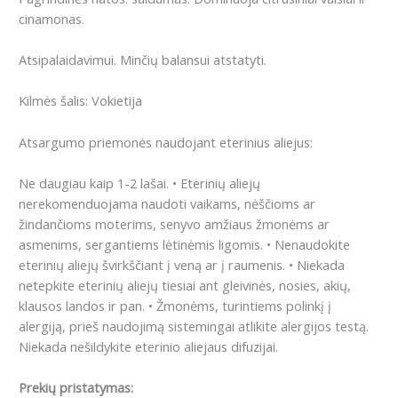
cinamonas.
Atsipalaidavimui. Minčių balansui atstatyti.
Kilmės šalis: Vokietija
Atsargumo priemonės naudojant eterinius aliejus:
Ne daugiau kaip 1-2 lašai.
• Eterinių aliejų
nerekomenduojama naudoti vaikams, nėščioms ar
žindančioms moterims, senyvo amžiaus žmonėms ar
asmenims, sergantiems lėtinėmis ligomis.
• Nenaudokite
eterinių aliejų švirkščiant į veną ar į raumenis.
• Niekada
netepkite eterinių aliejų tiesiai ant gleivinės, nosies, akių,
klausos landos ir pan.
• Žmonėms, turintiems polinkį į
alergiją, prieš naudojimą sistemingai atlikite alergijos testą.
Niekada nešildykite eterinio aliejaus difuzijai.
Prekių pristatymas: