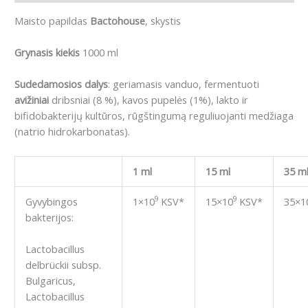
Maisto papildas
Bactohouse
, skystis
Grynasis kiekis
1000 ml
Sudedamosios dalys
: geriamasis vanduo, fermentuoti
avižiniai
dribsniai (8 %), kavos pupelės (1%), lakto ir
bifidobakterijų kultūros, rūgštingumą reguliuojanti medžiaga
(natrio hidrokarbonatas).
1 ml
15 ml
35 m
9
9
Gyvybingos
1×10
KSV*
15×10
KSV*
35×1
bakterijos:
Lactobacillus
delbrückii subsp.
Bulgaricus,
Lactobacillus