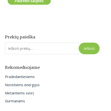
Pasirinkti savybes
Prekių paieška
I
e
Ieškoti
š
k
o
Rekomeduojame
t
Pradedantiesiems
i
Norintiems energijos
:
Metantiems svorį
Gurmanams