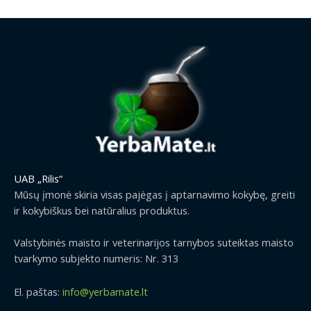
UAB „Rilis“
Mūsų įmonė skiria visas pajėgas į aptarnavimo kokybę, greiti
ir kokybiškus bei natūralius produktus.
Valstybinės maisto ir veterinarijos tarnybos suteiktas maisto
tvarkymo subjekto numeris: Nr. 313
El. paštas:
info@yerbamate.lt