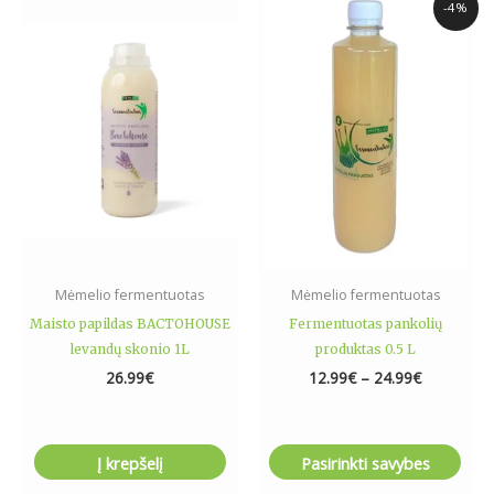
Price
This
-4%
range:
product
12.99€
has
through
24.99€
multiple
variants.
The
options
may
be
chosen
on
the
Mėmelio fermentuotas
Mėmelio fermentuotas
product
Maisto papildas BACTOHOUSE
Fermentuotas pankolių
page
levandų skonio 1L
produktas 0.5 L
26.99
€
12.99
€
–
24.99
€
Į krepšelį
Pasirinkti savybes