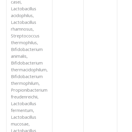
casei,
Lactobacillus
acidophilus,
Lactobacillus
rhamnosus,
Streptococcus
thermophilus,
Bifidobacterium
animalis,
Bifidobacterium
thermacidophilum,
Bifidobacterium
thermophilum,
Propionibacterium
freudenreichii,
Lactobacillus
fermentum,
Lactobacillus
mucosae,
Lactobacillus