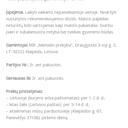
Įspėjimai.
Laikyti vaikams nepasiekiamoje vietoje. Neviršyti
nustatytos rekomenduojamos dozės. Maisto papildas
neturėtų būti vartojamas kaip maisto pakaitalas. Svarbu
įvairi ir subalansuota mityba bei sveikas gyvenimo būdas.
Gamintojas
MB „Mėmelio prekyba”, Draugystės 3-ioji g. 3,
LT-92322 Klaipėda, Lietuva.
Partijos Nr.:
žr. ant pakuotės.
Geriausias iki:
žr. ant pakuotės.
Prekių pristatymas:
– Lietuvoje (kurjeris arba paštomatas): per 1-2 d. d.;
– kitas šalis (Lietuvos paštas): per 5-14 d. d.;
– atsiėmimas mūsų parduotuvėje (Klaipėdos g. 67,
Panevėžys 37106): pirkimo dieną.