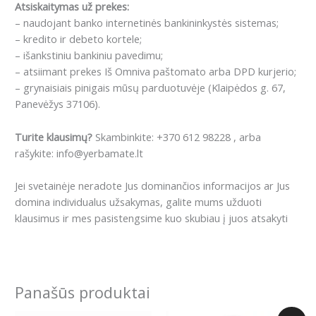
Atsiskaitymas už prekes:
– naudojant banko internetinės bankininkystės sistemas;
– kredito ir debeto kortele;
– išankstiniu bankiniu pavedimu;
– atsiimant prekes Iš Omniva paštomato arba DPD kurjerio;
– grynaisiais pinigais mūsų parduotuvėje (Klaipėdos g. 67,
Panevėžys 37106).
Turite klausimų?
Skambinkite: +370 612 98228 , arba
rašykite: info@yerbamate.lt
Jei svetainėje neradote Jus dominančios informacijos ar Jus
domina individualus užsakymas, galite mums užduoti
klausimus ir mes pasistengsime kuo skubiau į juos atsakyti
Panašūs produktai