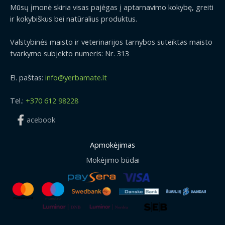
Mūsų įmonė skiria visas pajėgas į aptarnavimo kokybę, greiti
ir kokybiškus bei natūralius produktus.
Valstybinės maisto ir veterinarijos tarnybos suteiktas maisto
tvarkymo subjekto numeris: Nr. 313
El. paštas:
info@yerbamate.lt
Tel.:
+370 612 98228
acebook
Apmokėjimas
Mokėjimo būdai