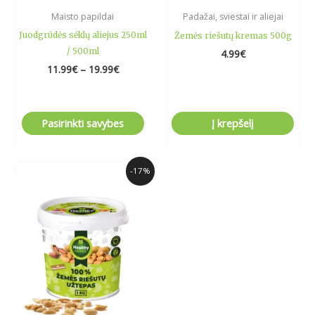
the
Maisto papildai
Padažai, sviestai ir aliejai
product
Juodgrūdės sėklų aliejus 250ml
Žemės riešutų kremas 500g
page
/ 500ml
4.99
€
11.99
€
–
19.99
€
Pasirinkti savybes
Į krepšelį
Original
Current
-17%
price
price
was:
is:
12.00€.
10.00€.