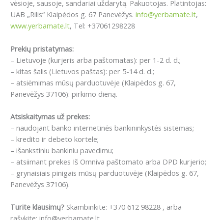
vėsioje, sausoje, sandariai uždarytą. Pakuotojas. Platintojas:
UAB „Rilis“ Klaipėdos g. 67 Panevėžys.
info@yerbamate.lt
,
www.yerbamate.lt
, Tel: +37061298228
Prekių pristatymas:
– Lietuvoje (kurjeris arba paštomatas): per 1-2 d. d.;
– kitas šalis (Lietuvos paštas): per 5-14 d. d.;
– atsiėmimas mūsų parduotuvėje (Klaipėdos g. 67,
Panevėžys 37106): pirkimo dieną.
Atsiskaitymas už prekes:
– naudojant banko internetinės bankininkystės sistemas;
– kredito ir debeto kortele;
– išankstiniu bankiniu pavedimu;
– atsiimant prekes Iš Omniva paštomato arba DPD kurjerio;
– grynaisiais pinigais mūsų parduotuvėje (Klaipėdos g. 67,
Panevėžys 37106).
Turite klausimų?
Skambinkite: +370 612 98228 , arba
rašykite: info@yerbamate.lt