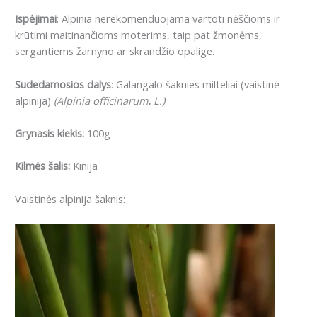
Ispėjimai
: Alpinia nerekomenduojama vartoti nėščioms ir
krūtimi maitinančioms moterims, taip pat žmonėms,
sergantiems žarnyno ar skrandžio opalige.
Sudedamosios dalys
: Galangalo šaknies milteliai (vaistinė
alpinija)
(Alpinia officinarum
.
L.)
Grynasis kiekis:
100g
Kilmės šalis:
Kinija
Vaistinės alpinija šaknis: