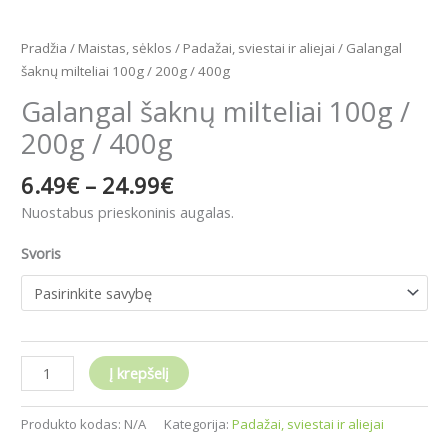
Pradžia
/
Maistas, sėklos
/
Padažai, sviestai ir aliejai
/ Galangal
šaknų milteliai 100g / 200g / 400g
Galangal šaknų milteliai 100g /
200g / 400g
6.49
€
–
24.99
€
Nuostabus prieskoninis augalas.
Svoris
Į krepšelį
Produkto kodas:
N/A
Kategorija:
Padažai, sviestai ir aliejai