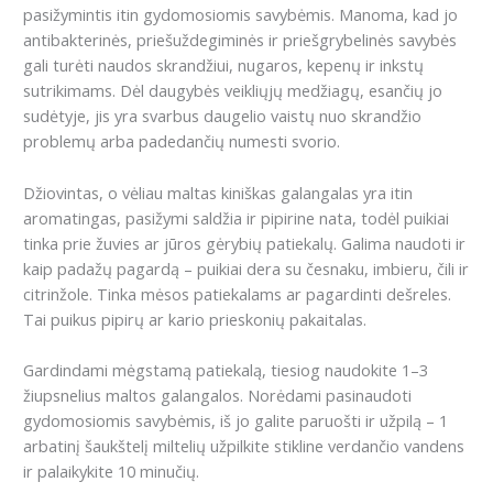
pasižymintis itin gydomosiomis savybėmis.
Manoma, kad jo
antibakterinės, priešuždegiminės ir priešgrybelinės savybės
gali turėti naudos skrandžiui, nugaros, kepenų ir inkstų
sutrikimams.
Dėl daugybės veikliųjų medžiagų, esančių jo
sudėtyje, jis yra svarbus daugelio vaistų nuo skrandžio
problemų arba padedančių numesti svorio.
Džiovintas, o vėliau maltas kiniškas galangalas yra itin
aromatingas, pasižymi saldžia ir pipirine nata, todėl puikiai
tinka prie žuvies ar jūros gėrybių patiekalų.
Galima naudoti ir
kaip padažų pagardą – puikiai dera su česnaku, imbieru, čili ir
citrinžole.
Tinka
mėsos patiekalams ar pagardinti dešreles.
Tai puikus pipirų ar kario prieskonių pakaitalas.
Gardindami mėgstamą patiekalą, tiesiog naudokite 1–3
žiupsnelius maltos galangalos.
Norėdami pasinaudoti
gydomosiomis savybėmis, iš jo galite paruošti ir užpilą – 1
arbatinį šaukštelį miltelių užpilkite stikline verdančio vandens
ir palaikykite 10 minučių.