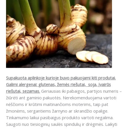
Supakuota aplinkoje kurioje buvo pakuojami kiti produtai.
Galimi alergenai: glutenas, žemės riešutai, soja, įvairūs
riešutai, sezamas.
Geriausias iki pabaigos, partijos numeris –
žiūrėti ant gaminio pakuotės. N
erekomenduojama vartoti
nėščioms ir krūtimi maitinančioms moterims, taip pat
žmonėms, sergantiems žarnyno ar skrandžio opalige.
Tinkamumo laikui pasibaigus produkto vartoti negalima.
Saugoti nuo tiesioginių saulės spindulių ir drėgmės. Laikyti