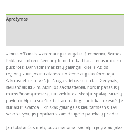
Aprašymas
Papildoma informacija
Atsiliepimai (0)
Alpinia officinalis – aromatingas augalas iš imbierinių šeimos.
Priklauso imbiero šeimai, įdomu tai, kad tai artimas imbiero
pusbrolis.
Dar vadinamas kinų galangal, kilęs iš Azijos
regionų – Kinijos ir Tailando.
Po žeme augalas formuoja
šakniastiebius, o virš jo išauga stiebas su baltais žiedynais,
siekiančiais iki 2 m.
Alpinijos šakniastiebiai, nors ir panašūs į
mums žinomą imbierą, turi kiek kitokį skonį ir spalvą.
Miltelių
pavidalo Alpinia yra šiek tiek aromatingesnė ir kartokesnė.
Jie
skiriasi ir išvaizda – kiniškas galangalas kiek tamsesnis.
Dėl
savo savybių jis populiarus kaip daugelio patiekalų priedas.
Jau tūkstančius metų buvo manoma, kad alpinija yra augalas,