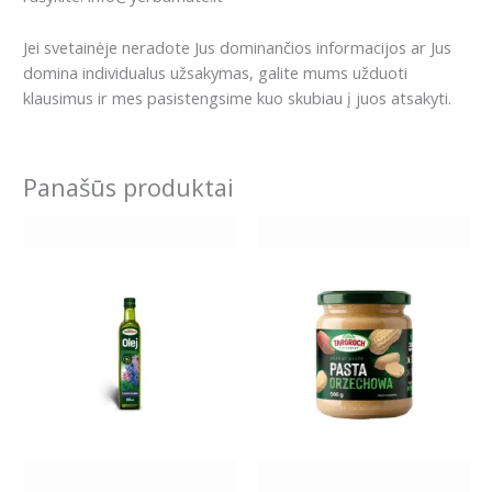
Jei svetainėje neradote Jus dominančios informacijos ar Jus
domina individualus užsakymas, galite mums užduoti
klausimus ir mes pasistengsime kuo skubiau į juos atsakyti.
Panašūs produktai
Price
This
range:
product
11.99€
has
through
19.99€
multiple
variants.
The
options
may
be
chosen
on