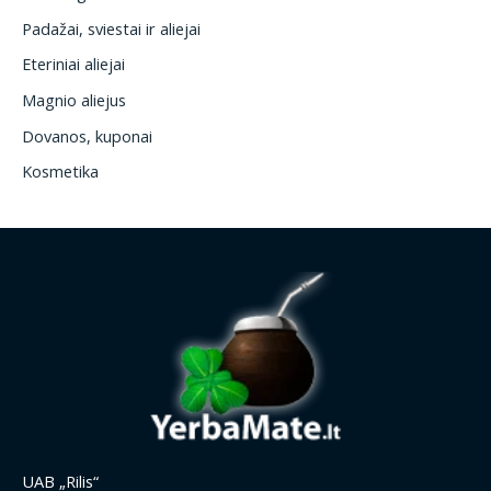
Padažai, sviestai ir aliejai
Eteriniai aliejai
Magnio aliejus
Dovanos, kuponai
Kosmetika
UAB „Rilis“