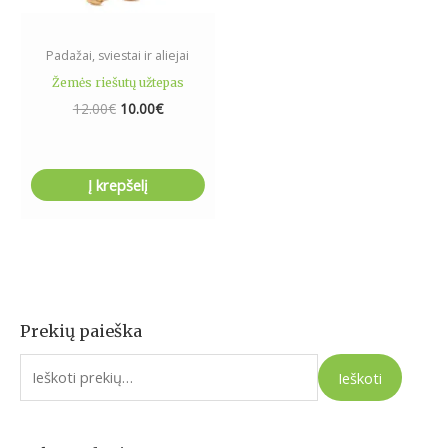
Padažai, sviestai ir aliejai
Žemės riešutų užtepas
12.00
€
10.00
€
Į krepšelį
Prekių paieška
I
e
Ieškoti
š
k
o