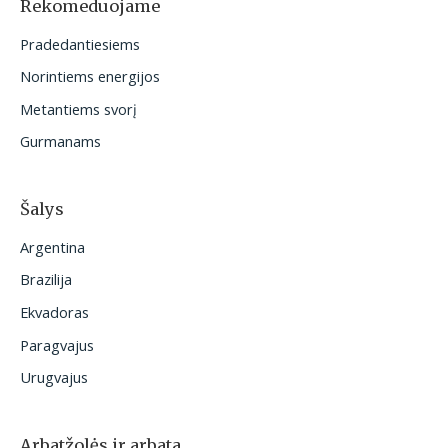
Rekomeduojame
t
Pradedantiesiems
i
Norintiems energijos
:
Metantiems svorį
Gurmanams
Šalys
Argentina
Brazilija
Ekvadoras
Paragvajus
Urugvajus
Arbatžolės ir arbata