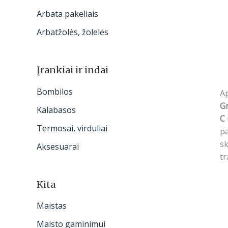
Arbata pakeliais
Arbatžolės, žolelės
Įrankiai ir indai
Bombilos
A
G
Kalabasos
C
Termosai, virduliai
pa
sk
Aksesuarai
t
Kita
Maistas
Maisto gaminimui