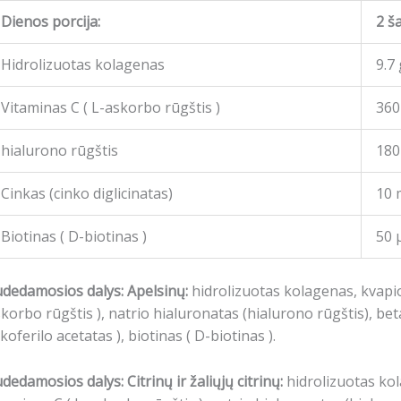
Dienos porcija:
2 ša
Hidrolizuotas kolagenas
9.7 
Vitaminas C ( L-askorbo rūgštis )
360
hialurono rūgštis
180
Cinkas (cinko diglicinatas)
10 
Biotinas ( D-biotinas )
50 
dedamosios dalys: Apelsinų:
hidrolizuotas kolagenas, kvapio
skorbo rūgštis
), natrio hialuronatas (hialurono rūgštis), bet
koferilo acetatas
), biotinas (
D-biotinas
).
dedamosios dalys: Citrinų ir žaliųjų citrinų:
hidrolizuotas kol