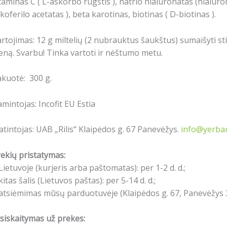
taminas C (
L-askorbo rūgštis
), natrio hialuronatas (hialuro
koferilo acetatas
), beta karotinas, biotinas ( D-biotinas ).
rtojimas: 12 g miltelių (2 nubrauktus šaukštus) sumaišyti st
eną. Svarbu! Tinka vartoti ir nėštumo metu.
kuotė: 300 g.
mintojas: Incofit EU Estia
atintojas: UAB „Rilis“ Klaipėdos g. 67 Panevėžys.
info@yerbam
ekių pristatymas:
Lietuvoje (kurjeris arba paštomatas): per 1-2 d. d.;
kitas šalis (Lietuvos paštas): per 5-14 d. d.;
atsiėmimas mūsų parduotuvėje (Klaipėdos g. 67, Panevėžys 3
siskaitymas už prekes: