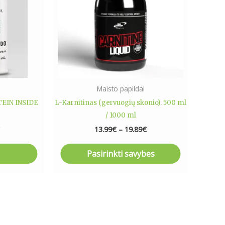
variants.
The
options
may
be
chosen
on
s
Maisto papildai
the
EIN INSIDE
L-Karnitinas (gervuogių skonio). 500 ml
product
/ 1000 ml
page
€
13.99
€
–
19.89
€
Pasirinkti savybes