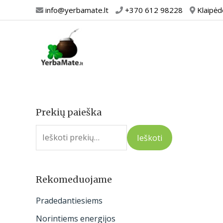
Pereiti
info@yerbamate.lt
+370 612 98228
Klaipėd
prie
turinio
Prekių paieška
I
e
Ieškoti
š
k
o
Rekomeduojame
t
Pradedantiesiems
i
Norintiems energijos