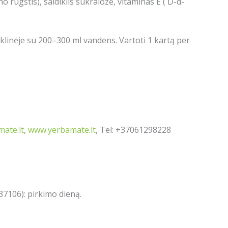
no rūgštis), saldiklis sukralozė, vitaminas E (
D-α-
iklinėje su 200–300 ml vandens. Vartoti 1 kartą per
ate.lt
,
www.yerbamate.lt
, Tel: +37061298228
7106): pirkimo dieną.