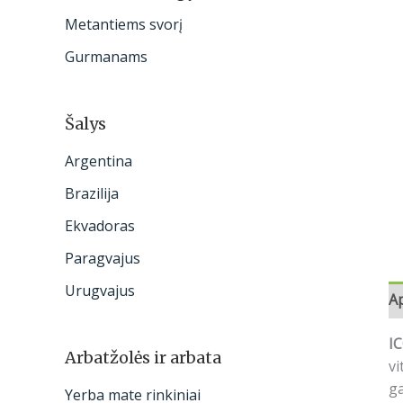
:
Metantiems svorį
Gurmanams
Šalys
Argentina
Brazilija
Ekvadoras
Paragvajus
Urugvajus
A
I
Arbatžolės ir arbata
vi
ga
Yerba mate rinkiniai