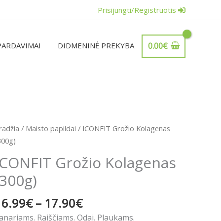
Prisijungti/Registruotis
PARDAVIMAI
DIDMENINĖ PREKYBA
0.00
€
Price
rodukto
radžia
/
Maisto papildai
/ ICONFIT Grožio Kolagenas
range:
iekis:
300g)
16.99€
CONFIT
ICONFIT Grožio Kolagenas
through
rožio
17.90€
(300g)
olagenas
300g)
16.99
€
–
17.90
€
anariams. Raiščiams. Odai. Plaukams.