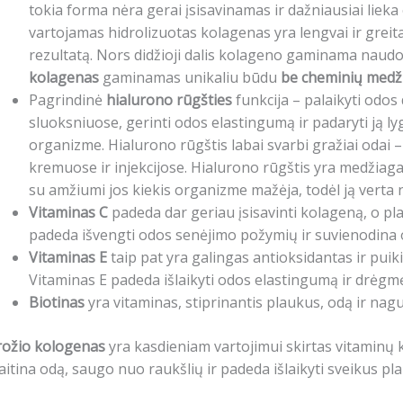
tokia forma nėra gerai įsisavinamas ir dažniausiai lieka
vartojamas hidrolizuotas kolagenas yra lengvai ir greit
rezultatą. Nors didžioji dalis kolageno gaminama naudo
kolagenas
gaminamas unikaliu būdu
be cheminių medž
Pagrindinė
hialurono rūgšties
funkcija – palaikyti odo
sluoksniuose, gerinti odos elastingumą ir padaryti ją l
organizme. Hialurono rūgštis labai svarbi gražiai odai 
kremuose ir injekcijose. Hialurono rūgštis yra medžiag
su amžiumi jos kiekis organizme mažėja, todėl ją verta 
Vitaminas C
padeda dar geriau įsisavinti kolageną, o pl
padeda išvengti odos senėjimo požymių ir suvienodina od
Vitaminas E
taip pat yra galingas antioksidantas ir pui
Vitaminas E padeda išlaikyti odos elastingumą ir drėgm
Biotinas
yra vitaminas, stiprinantis plaukus, odą ir nagu
rožio kologenas
yra kasdieniam vartojimui skirtas vitaminų
itina odą, saugo nuo raukšlių ir padeda išlaikyti sveikus pl