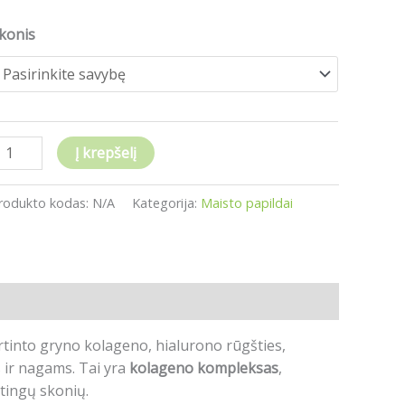
konis
Į krepšelį
rodukto kodas:
N/A
Kategorija:
Maisto papildai
rtinto gryno kolageno, hialurono rūgšties,
s ir nagams. Tai yra
kolageno kompleksas
,
rtingų skonių.