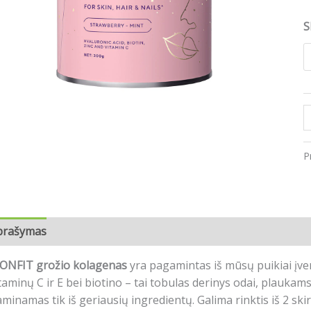
S
P
prašymas
Papildoma informacija
Atsiliepimai (0)
CONFIT grožio kolagenas
yra pagamintas iš mūsų puikiai įve
taminų C ir E bei biotino – tai tobulas derinys odai, plaukam
minamas tik iš geriausių ingredientų. Galima rinktis iš 2 ski