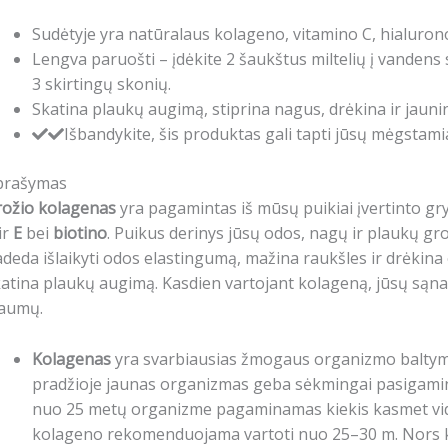
Sudėtyje yra natūralaus kolageno, vitamino C, hialurono
Lengva paruošti – įdėkite 2 šaukštus miltelių į vandens s
3 skirtingų skonių.
Skatina plaukų augimą, stiprina nagus, drėkina ir jaunin
Išbandykite, šis produktas gali tapti jūsų mėgstam
prašymas
rožio kolagenas
yra pagamintas iš mūsų puikiai įvertinto g
ir
E
bei
biotino
. Puikus derinys jūsų odos, nagų ir plaukų gr
deda išlaikyti odos elastingumą, mažina raukšles ir drėkina 
atina plaukų augimą. Kasdien vartojant kolageną, jūsų sąna
raumų.
Kolagenas
yra svarbiausias žmogaus organizmo baltyma
pradžioje jaunas organizmas geba sėkmingai pasigamint
nuo 25 metų organizme pagaminamas kiekis kasmet vidu
kolageno rekomenduojama vartoti nuo 25–30 m. Nors k