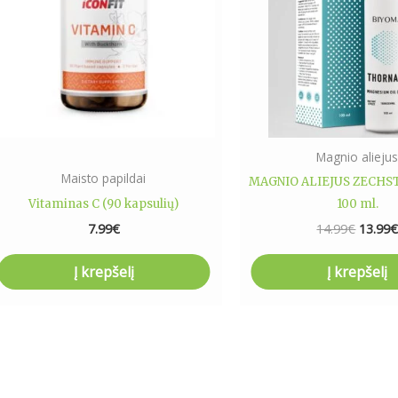
Magnio alieju
Maisto papildai
MAGNIO ALIEJUS ZECHST
Vitaminas C (90 kapsulių)
100 ml.
7.99
€
14.99
€
13.99
Į krepšelį
Į krepšelį