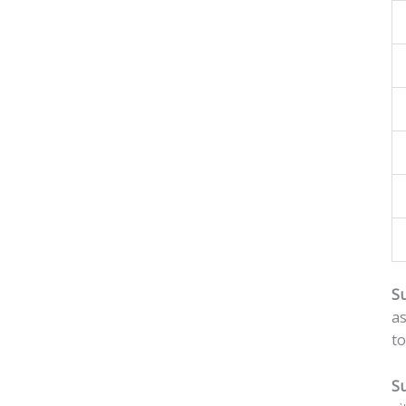
Su
a
to
Su