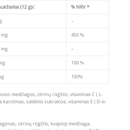
ukšteliai (12 g)/.
% NRV *
g
–
 mg
450 %
 mg
–
mg
100 %
μg
100%
sios medžiagos, citrinų rūgštis, vitaminas C (
L-
a karotinas, saldiklis sukralozė, vitaminas E (
D-α-
agenas, citrinų rūgštis, kvapioji medžiaga,