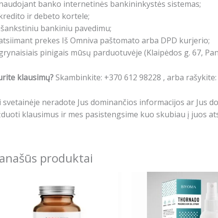
naudojant banko internetinės bankininkystės sistemas;
kredito ir debeto kortele;
išankstiniu bankiniu pavedimu;
atsiimant prekes Iš Omniva paštomato arba DPD kurjerio;
grynaisiais pinigais mūsų parduotuvėje (Klaipėdos g. 67, Pa
rite klausimų?
Skambinkite: +370 612 98228 , arba rašykite
i svetainėje neradote Jus dominančios informacijos ar Jus 
duoti klausimus ir mes pasistengsime kuo skubiau į juos ats
anašūs produktai
Origina
price
was:
14.99€