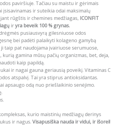
 odos paviršiuje. Tačiau su maistu ir gėrimais
ai įsisavinamas ir suteikia odai maksimalų
jant rūgštis ir chemines medžiagas,
ICONFIT
iagų
ir
yra beveik 100 % grynas.
s drėgmės pusiausvyrą gilesniuose odos
ygesnę bei padėti palaikyti kolageno gamybą
– ji taip pat naudojama įvairiuose serumuose,
a, kurią gamina mūsų pačių organizmas, bet, deja,
naudoti kaip papildą.
aukai ir nagai gauna geriausią poveikį. Vitaminas C
os atspalvį. Tai yra stiprus antioksidantas.
kiai apsaugo odą nuo priešlaikinio senėjimo.
ę.
s.
 kompleksas, kurio maistinių medžiagų derinys
aukus ir nagus.
Visapusiška nauda ir vidui, ir išorei!