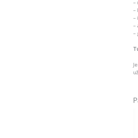
– 
– 
– 
– 
– 
Tu
Je
už
P