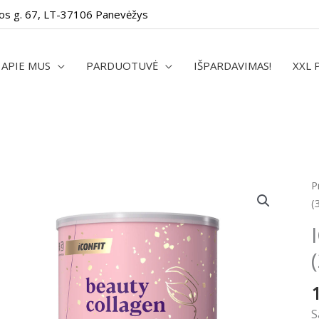
os g. 67, LT-37106 Panevėžys
APIE MUS
PARDUOTUVĖ
IŠPARDAVIMAS!
XXL 
p
P
k
(
I
G
K
(
S