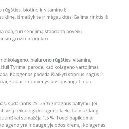
 rūgšties, biotino ir vitamino E
tiklinę, išmaišykite ir mėgaukitės! Galima rinktis iš
a odą, turi senėjimą stabdantį poveikį.
iausiu grožio produktu.
ryno
kolageno
,
hialurono rūgšties
,
vitaminų
ožiui! Tyrimai parodė, kad kolageno vartojimas
odą. Kolagenas padeda išlaikyti stiprius nagus ir
riai, kaulai ir raumenys bus apsaugoti nuo
s, sudarantis 25–35 % žmogaus baltymų. Jei
i visą reikalingą kolageno kiekį, tai maždaug
tiniškai sumažėja 1,5 %. Todėl papildomai
olageno yra ir daugelyje odos kremų, kolagenas