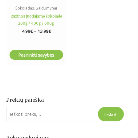
the
Šokoladas. Saldumynai
product
Razinos juodajame šokolade
page
200g / 400g / 600g
4.99
€
–
13.99
€
Pasirinkti savybes
Prekių paieška
I
e
Ieškoti
š
k
o
Rekomeduojame