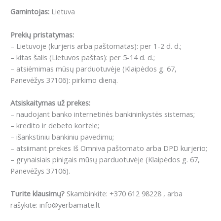
Gamintojas:
Lietuva
Prekių pristatymas:
– Lietuvoje (kurjeris arba paštomatas): per 1-2 d. d.;
– kitas šalis (Lietuvos paštas): per 5-14 d. d.;
– atsiėmimas mūsų parduotuvėje (Klaipėdos g. 67,
Panevėžys 37106): pirkimo dieną.
Atsiskaitymas už prekes:
– naudojant banko internetinės bankininkystės sistemas;
– kredito ir debeto kortele;
– išankstiniu bankiniu pavedimu;
– atsiimant prekes Iš Omniva paštomato arba DPD kurjerio;
– grynaisiais pinigais mūsų parduotuvėje (Klaipėdos g. 67,
Panevėžys 37106).
Turite klausimų?
Skambinkite: +370 612 98228 , arba
rašykite: info@yerbamate.lt