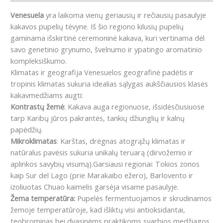
Venesuela
yra laikoma vienų geriausių ir rečiausių pasaulyje
kakavos pupelių tėvyne. Iš šio regiono kilusių pupelių
gaminama išskirtinė ceremoninė kakava, kuri vertinama dėl
savo genetinio grynumo, švelnumo ir ypatingo aromatinio
kompleksiškumo.
Klimatas ir geografija Venesuelos geografinė padėtis ir
tropinis klimatas sukuria idealias sąlygas aukščiausios klasės
kakavmedžiams augti:
Kontrastų žemė
: Kakava auga regionuose, išsidėsčiusiuose
tarp Karibų jūros pakrantės, tankių džiunglių ir kalnų
papėdžių.
Mikroklimatas
: Karštas, drėgnas atogrąžų klimatas ir
natūralus pavėsis sukuria unikalų teruarą (dirvožemio ir
aplinkos savybių visumą).Garsiausi regionai: Tokios zonos
kaip Sur del Lago (prie Marakaibo ežero), Barlovento ir
izoliuotas Chuao kaimelis garsėja visame pasaulyje.
Žema temperatūra:
Pupelės fermentuojamos ir skrudinamos
žemoje temperatūroje, kad išliktų visi antioksidantai,
teobrominas bei dvasinėms praktikoms svarbios medžiagos.