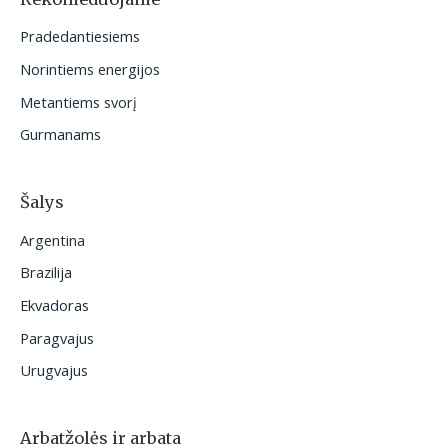
t
Pradedantiesiems
i
Norintiems energijos
:
Metantiems svorį
Gurmanams
Šalys
Argentina
Brazilija
Ekvadoras
Paragvajus
Urugvajus
Arbatžolės ir arbata