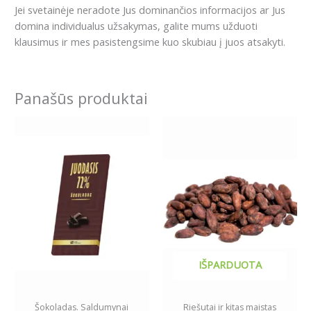
Jei svetainėje neradote Jus dominančios informacijos ar Jus
domina individualus užsakymas, galite mums užduoti
klausimus ir mes pasistengsime kuo skubiau į juos atsakyti.
Panašūs produktai
Price
This
range:
product
6.99€
has
through
19.99€
multiple
variants.
The
options
may
be
IŠPARDUOTA
chosen
on
the
Šokoladas. Saldumynai
Riešutai ir kitas maistas