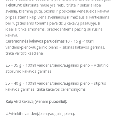
Tekstūra
: Ištirpinta masė yra riebi, tiršta ir sukuria labai
švelnią, kreminę putą. Skonis ir poskoniai Venesuelos kakava
pripažįstama kaip viena švelniausių ir mažiausiai kartiesiems
bei rūgštiesiems tonams pavaldžių kakavų pasaulyje. Ji
idealiai tinka žmonėms, pradedantiems pažintį su rūšine
kakava.
Ceremoninės kakavos paruošimas:
10 – 15 g -100ml
vandens/pieno/augalinio pieno – silpnas kakavos gėrimas,
tinka vartoti kasdienai
25 – 35 g – 100ml vandens/pieno/augalinio pieno – vidutinio
stiprumo kakavos gėrimas
35 – 40 g – 100ml vandens/pieno/augalinio pieno – stiprus
kakavos gėrimas, tinka kakavos ceremonijoms.
Kaip virti kakavą (vienam puodeliui):
Užvirinkite vandenį/pieną/augalinį pieną,