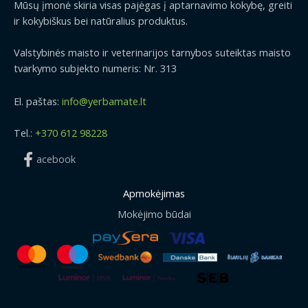
Mūsų įmonė skiria visas pajėgas į aptarnavimo kokybę, greiti
ir kokybiškus bei natūralius produktus.
Valstybinės maisto ir veterinarijos tarnybos suteiktas maisto
tvarkymo subjekto numeris: Nr. 313
El. paštas:
info@yerbamate.lt
Tel.:
+370 612 98228
acebook
Apmokėjimas
Mokėjimo būdai