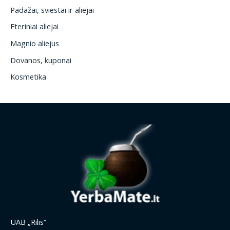
Padažai, sviestai ir aliejai
Eteriniai aliejai
Magnio aliejus
Dovanos, kuponai
Kosmetika
UAB „Rilis“