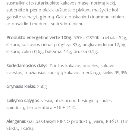
susmulkinkite/sutarkuokite kakavos masę, norimą kiekį,
suberkite ir pieno plakikliu/šluotele plakant maišykite kol
gausite vienalytį gėrimą. Galite paskaninti cinamonu imbieru
ar pasaldinti medumi, sutirštintu pienu.
Produkto energetinė vertė 100g
: 570kcl/2350KJ, riebalai 54g,
iš kurių sočiosios riebalų rūgštys 33g, angliavandeniai 12,5g,
iš kurių cukrų 0,6g, baltymai 14g, druska 0,1g.
Sudedamosios dalys
: Trintos kakavos pupelės, kakavos
sviestas, mažiausias sausųjų kakavos medžiagų kiekis 99,9%.
Grynasis kiekis
: 250g
Laikymo sąlygos
: vėsiai, atokiai nuo tiesioginių saulės
spindulių, temperatūra +16 + 21 C.
Alergenai
: Gali pasitaikyti PIENO produktų, įvairių RIEŠUTŲ ir
SĖKLŲ likučių.