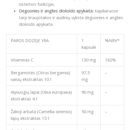
sistemos funkcijas.
Deguonies ir anglies dioksido apykaita:
Kapiliaruose
tarp kraujotakos ir audinių vyksta deguonies ir anglies
dioksido apykaita.
PAROS DOZĖJE YRA
1
%NRV*
kapsulė
Vitaminas C
130 mg
162%
Bergamotės
(Citrus bergamia)
97,5
–
vaisių ekstraktas 10:1
mg
Alyvuogių lapai
(Olea europaea)
90 mg
–
ekstraktas 4:1
Žalioji arbata
(Camellia sinensis)
50 mg
–
lapų ekstraktas 15:1