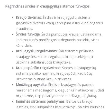
Pagrindinės širdies ir kraujagyslių sistemos funkcijos:
Kraujo tiekimas:
Širdies ir kraujagyslių sistema
gyvybiškai svarbiu krauju aprūpina visus kūno organus
ir audinius.
Širdies funkcija:
Širdis pumpuoja kraują, užtikrindama,
kad maistinės medžiagos ir deguonis pasiektų visas
kūno dalis.
Kraujagyslių reguliavimas:
Šiai sistemai priklauso
kraujagyslės, kurios reguliuoja kraujo tekėjimą ir
užtikrina subalansuotą kraujotaką.
Kraujospūdžio reguliavimas:
Širdies ir kraujagyslių
sistema palaiko normalų kraujospūdį, kad būtų
užtikrintas būtinas kraujo tiekimas.
Medžiagų apykaita:
Širdis ir kraujagyslės padeda
maistinėms medžiagoms, deguoniui ir atliekoms judėti
organizme, taip palaikydamos medžiagų apykaitą.
Imuninės sistemos palaikymas:
Baltosios kraujo
ląstelės, cirkuliuojančios kraujotakoje, palaiko imuninės