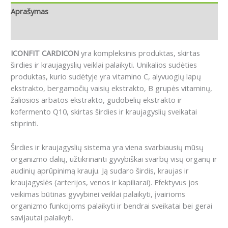
Aprašymas
Atsiliepimai (0)
ICONFIT CARDICON
yra kompleksinis produktas, skirtas
širdies ir kraujagyslių veiklai palaikyti. Unikalios sudėties
produktas, kurio sudėtyje yra vitamino C, alyvuogių lapų
ekstrakto, bergamočių vaisių ekstrakto, B grupės vitaminų,
žaliosios arbatos ekstrakto, gudobelių ekstrakto ir
kofermento Q10, skirtas širdies ir kraujagyslių sveikatai
stiprinti.
Širdies ir kraujagyslių sistema yra viena svarbiausių mūsų
organizmo dalių, užtikrinanti gyvybiškai svarbų visų organų ir
audinių aprūpinimą krauju. Ją sudaro širdis, kraujas ir
kraujagyslės (arterijos, venos ir kapiliarai). Efektyvus jos
veikimas būtinas gyvybinei veiklai palaikyti, įvairioms
organizmo funkcijoms palaikyti ir bendrai sveikatai bei gerai
savijautai palaikyti.