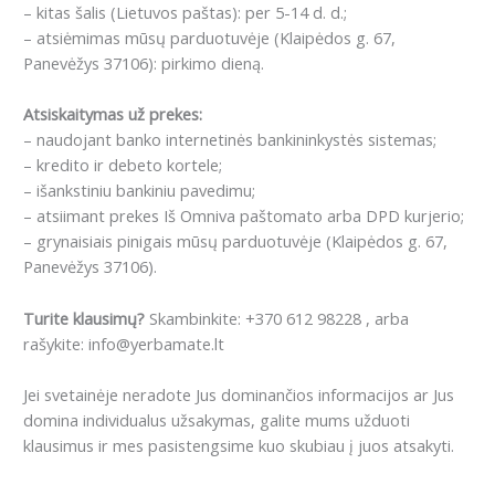
– kitas šalis (Lietuvos paštas): per 5-14 d. d.;
– atsiėmimas mūsų parduotuvėje (Klaipėdos g. 67,
Panevėžys 37106): pirkimo dieną.
Atsiskaitymas už prekes:
– naudojant banko internetinės bankininkystės sistemas;
– kredito ir debeto kortele;
– išankstiniu bankiniu pavedimu;
– atsiimant prekes Iš Omniva paštomato arba DPD kurjerio;
– grynaisiais pinigais mūsų parduotuvėje (Klaipėdos g. 67,
Panevėžys 37106).
Turite klausimų?
Skambinkite: +370 612 98228 , arba
rašykite: info@yerbamate.lt
Jei svetainėje neradote Jus dominančios informacijos ar Jus
domina individualus užsakymas, galite mums užduoti
klausimus ir mes pasistengsime kuo skubiau į juos atsakyti.