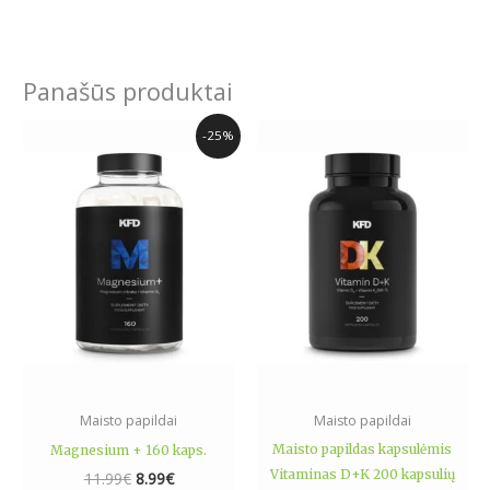
Panašūs produktai
Original
Current
-25%
price
price
was:
is:
11.99€.
8.99€.
Maisto papildai
Maisto papildai
Maisto papildas kapsulėmis
Magnesium + 160 kaps.
Vitaminas D+K 200 kapsulių
11.99
€
8.99
€