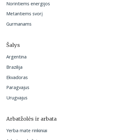
Norintiems energijos
:
Metantiems svorį
Gurmanams
Šalys
Argentina
Brazilija
Ekvadoras
Paragvajus
Urugvajus
Arbatžolės ir arbata
Yerba mate rinkiniai