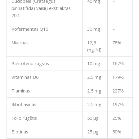
Gudobelė
(Crataegus
40 mg
–
pinnatifida)
vaisių ekstraktas
20:1
Kofermentas Q10
30 mg
–
Niacinas
12,5
78%
mg NE
Pantoteno rūgštis
10 mg
167%
Vitaminas B6
2,5 mg
179%
Tiaminas
2,5 mg
227%
Riboflavinas
2,5 mg
197%
Folio rūgštis
50 μg
25%
Biotinas
25 μg
50%