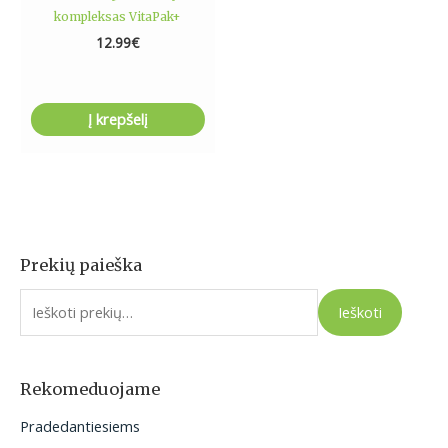
kompleksas VitaPak+
12.99
€
Į krepšelį
Prekių paieška
I
e
Ieškoti
š
k
o
Rekomeduojame
t
Pradedantiesiems
i