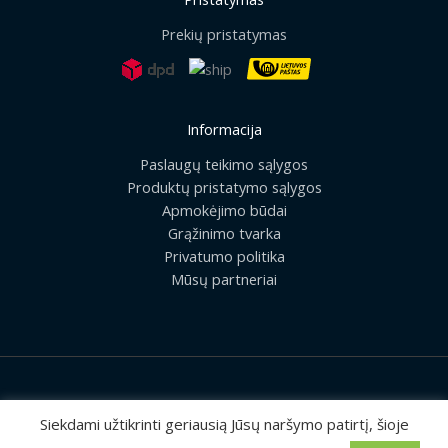
Prekių pristatymas
Informacija
Paslaugų teikimo sąlygos
Produktų pristatymo sąlygos
Apmokėjimo būdai
Grąžinimo tvarka
Privatumo politika
Mūsų partneriai
2026 © Visos teisės saugomos | UAB „Rilis“
Siekdami užtikrinti geriausią Jūsų naršymo patirtį, šioje