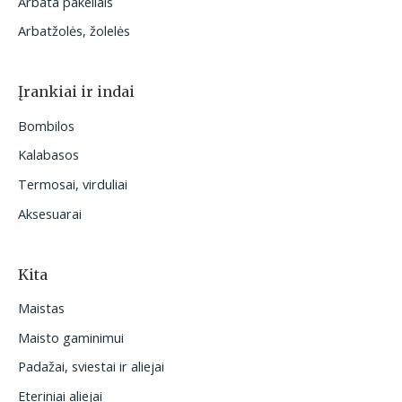
Arbata pakeliais
Arbatžolės, žolelės
Įrankiai ir indai
Bombilos
Kalabasos
Termosai, virduliai
Aksesuarai
Kita
Maistas
Maisto gaminimui
Padažai, sviestai ir aliejai
Eteriniai aliejai