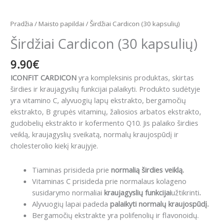
Pradžia
/
Maisto papildai
/ Širdžiai Cardicon (30 kapsulių)
Širdžiai Cardicon (30 kapsulių)
9.90
€
ICONFIT CARDICON
yra kompleksinis produktas, skirtas
širdies ir kraujagyslių funkcijai palaikyti. Produkto sudėtyje
yra vitamino C, alyvuogių lapų ekstrakto, bergamočių
ekstrakto, B grupės vitaminų, žaliosios arbatos ekstrakto,
gudobelių ekstrakto ir kofermento Q10. Jis palaiko širdies
veiklą, kraujagyslių sveikatą, normalų kraujospūdį ir
cholesterolio kiekį kraujyje.
Tiaminas prisideda prie
normalią širdies veiklą.
Vitaminas C prisideda prie normalaus kolageno
susidarymo normaliai
kraujagyslių funkcijai
užtikrinti
.
Alyvuogių lapai padeda
palaikyti normalų kraujospūdį.
Bergamočių ekstrakte yra polifenolių ir flavonoidų.