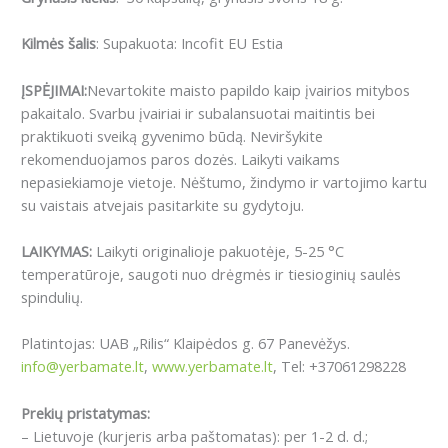
Kilmės šalis
: Supakuota: Incofit EU Estia
ĮSPĖJIMAI:
Nevartokite maisto papildo kaip įvairios mitybos
pakaitalo. Svarbu įvairiai ir subalansuotai maitintis bei
praktikuoti sveiką gyvenimo būdą. Neviršykite
rekomenduojamos paros dozės. Laikyti vaikams
nepasiekiamoje vietoje. Nėštumo, žindymo ir vartojimo kartu
su vaistais atvejais pasitarkite su gydytoju.
LAIKYMAS:
Laikyti originalioje pakuotėje, 5-25 °C
temperatūroje, saugoti nuo drėgmės ir tiesioginių saulės
spindulių.
Platintojas: UAB „Rilis“ Klaipėdos g. 67 Panevėžys.
info@yerbamate.lt
,
www.yerbamate.lt
, Tel: +37061298228
Prekių pristatymas:
– Lietuvoje (kurjeris arba paštomatas): per 1-2 d. d.;