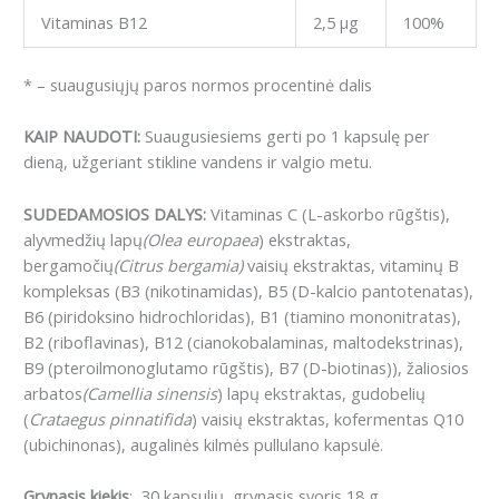
Vitaminas B12
2,5 μg
100%
* –
suaugusiųjų paros normos procentinė dalis
KAIP NAUDOTI:
Suaugusiesiems gerti po 1 kapsulę per
dieną, užgeriant stikline vandens ir valgio metu.
SUDEDAMOSIOS DALYS:
Vitaminas C (L-askorbo rūgštis),
alyvmedžių lapų
(Olea europaea
) ekstraktas,
bergamočių
(Citrus bergamia)
vaisių ekstraktas, vitaminų B
kompleksas (B3 (nikotinamidas), B5 (D-kalcio pantotenatas),
B6 (piridoksino hidrochloridas), B1 (tiamino mononitratas),
B2 (riboflavinas), B12 (cianokobalaminas, maltodekstrinas),
B9 (pteroilmonoglutamo rūgštis), B7 (D-biotinas)), žaliosios
arbatos
(Camellia sinensis
) lapų ekstraktas, gudobelių
(
Crataegus pinnatifida
) vaisių ekstraktas, kofermentas Q10
(ubichinonas), augalinės kilmės pullulano kapsulė.
Grynasis kiekis
:
30 kapsulių, grynasis svoris 18 g.