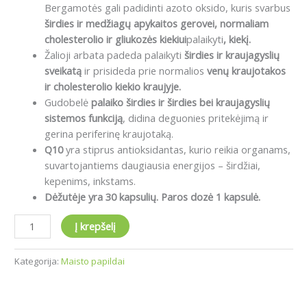
Bergamotės gali padidinti azoto oksido, kuris svarbus
širdies ir medžiagų apykaitos gerovei, normaliam
cholesterolio ir gliukozės kiekiui
palaikyti
, kiekį.
Žalioji arbata padeda palaikyti
širdies ir kraujagyslių
sveikatą
ir prisideda prie normalios
venų kraujotakos
ir cholesterolio kiekio kraujyje.
Gudobelė
palaiko širdies ir širdies bei kraujagyslių
sistemos funkciją
, didina deguonies pritekėjimą ir
gerina periferinę kraujotaką.
Q10
yra stiprus antioksidantas, kurio reikia organams,
suvartojantiems daugiausia energijos – širdžiai,
kepenims, inkstams.
Dėžutėje yra 30 kapsulių. Paros dozė 1 kapsulė.
Į krepšelį
Kategorija:
Maisto papildai