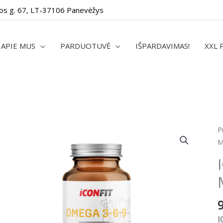
os g. 67, LT-37106 Panevėžys
APIE MUS
PARDUOTUVĖ
IŠPARDAVIMAS!
XXL 
p
P
k
M
I
O
3
6
9
(
I