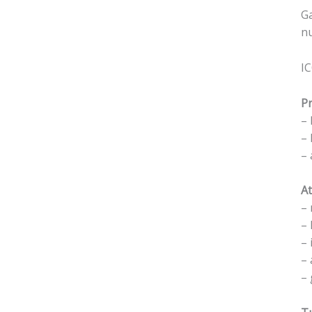
Ga
nu
IC
Pr
– 
– 
– 
At
– 
– 
– 
– 
– 