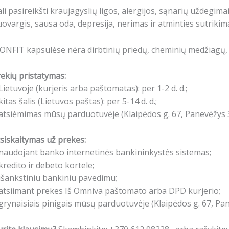
li pasireikšti kraujagyslių ligos, alergijos, sąnarių uždegi
ovargis, sausa oda, depresija, nerimas ir atminties sutrikima
ONFIT kapsulėse nėra dirbtinių priedų, cheminių medžiagų, 
ekių pristatymas:
Lietuvoje (kurjeris arba paštomatas): per 1-2 d. d.;
kitas šalis (Lietuvos paštas): per 5-14 d. d.;
atsiėmimas mūsų parduotuvėje (Klaipėdos g. 67, Panevėžys 3
siskaitymas už prekes:
naudojant banko internetinės bankininkystės sistemas;
kredito ir debeto kortele;
išankstiniu bankiniu pavedimu;
atsiimant prekes Iš Omniva paštomato arba DPD kurjerio;
grynaisiais pinigais mūsų parduotuvėje (Klaipėdos g. 67, Pa