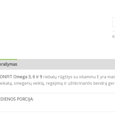
K
prašymas
Atsiliepimai (0)
ONFIT Omega 3, 6 ir 9
riebalų rūgštys su vitaminu E yra mais
eikatą, smegenų veiklą, regėjimą ir užtikrinantis bendrą ger
DIENOS PORCIJA: