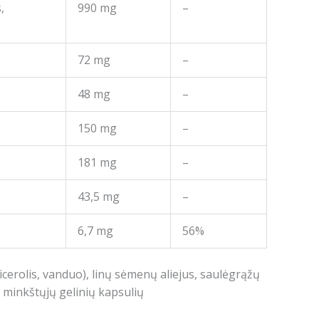
,
990 mg
–
72 mg
–
48 mg
–
150 mg
–
181 mg
–
43,5 mg
–
6,7 mg
56%
licerolis, vanduo), linų sėmenų aliejus, saulėgrąžų
90 minkštųjų gelinių kapsulių