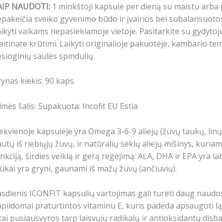
AIP NAUDOTI:
1 minkštoji kapsulė per dieną su maistu arba
pakeičia sveiko gyvenimo būdo ir įvairios bei subalansuot
ikyti vaikams nepasiekiamoje vietoje. Pasitarkite su gydytoju,
itinate krūtimi. Laikyti originalioje pakuotėje, kambario t
esioginių saulės spindulių.
ynas kiekis: 90 kaps.
lmės šalis: Supakuota: Incofit EU Estia
ekvienoje kapsulėje yra Omega 3-6-9 aliejų (žuvų taukų, linų
utų iš riebiųjų žuvų, ir natūralių sėklų aliejų mišinys, kur
nkciją, širdies veiklą ir gerą regėjimą. ALA, DHA ir EPA yra l
ukai yra gryni, gaunami iš mažų žuvų (ančiuvių).
sdienis ICONFIT kapsulių vartojimas gali turėti daug naud
pildomai praturtintos vitaminu E, kuris padeda apsaugoti lą
tai pusiausvyros tarp laisvųjų radikalų ir antioksidantų disb