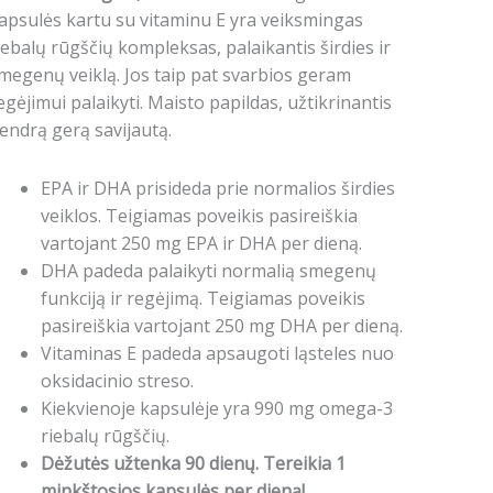
inkštųjų
apsulės kartu su vitaminu E yra veiksmingas
apsulių)
iebalų rūgščių kompleksas, palaikantis širdies ir
megenų veiklą. Jos taip pat svarbios geram
egėjimui palaikyti. Maisto papildas, užtikrinantis
endrą gerą savijautą.
EPA ir DHA prisideda prie normalios širdies
veiklos. Teigiamas poveikis pasireiškia
vartojant 250 mg EPA ir DHA per dieną.
DHA padeda palaikyti normalią smegenų
funkciją ir regėjimą. Teigiamas poveikis
pasireiškia vartojant 250 mg DHA per dieną.
Vitaminas E padeda apsaugoti ląsteles nuo
oksidacinio streso.
Kiekvienoje kapsulėje yra 990 mg omega-3
riebalų rūgščių.
Dėžutės užtenka 90 dienų. Tereikia 1
minkštosios kapsulės per dieną!