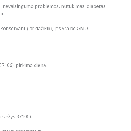
mai, nevaisingumo problemos, nutukimas, diabetas,
i.
konservantų ar dažiklių, jos yra be GMO.
7106): pirkimo dieną.
nevėžys 37106).