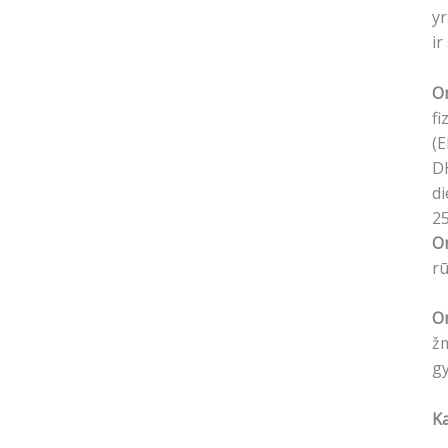
yr
ir
O
fi
(E
DH
di
2
O
rū
O
žm
gy
Ka