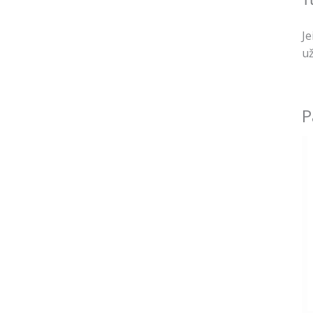
Tu
Je
už
P