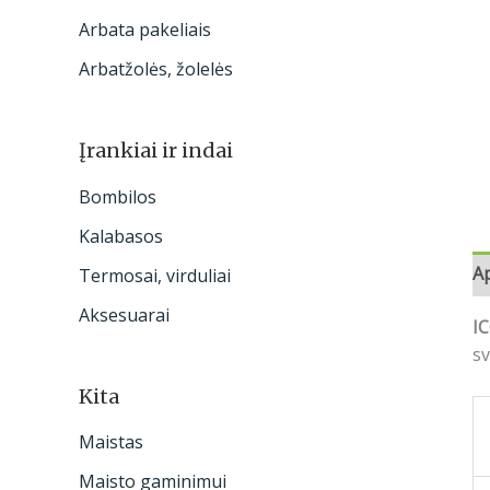
Arbata pakeliais
Arbatžolės, žolelės
Įrankiai ir indai
Bombilos
Kalabasos
A
Termosai, virduliai
Aksesuarai
IC
sv
Kita
Maistas
Maisto gaminimui