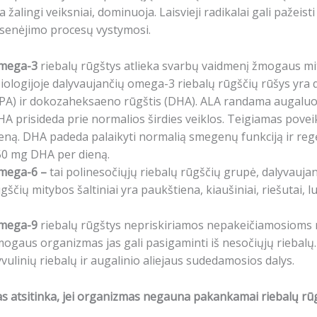
a žalingi veiksniai, dominuoja. Laisvieji radikalai gali pažeis
 senėjimo procesų vystymosi.
mega-3
riebalų rūgštys atlieka svarbų vaidmenį žmogaus mit
ziologijoje dalyvaujančių omega-3 riebalų rūgščių rūšys yra 
PA) ir dokozaheksaeno rūgštis (DHA). ALA randama augaluose
A prisideda prie normalios širdies veiklos. Teigiamas povei
eną. DHA padeda palaikyti normalią smegenų funkciją ir regė
50 mg DHA per dieną.
mega-6 –
tai polinesočiųjų riebalų rūgščių grupė, dalyvau
gščių mitybos šaltiniai yra paukštiena, kiaušiniai, riešutai
mega-9
riebalų rūgštys nepriskiriamos nepakeičiamosioms rie
ogaus organizmas jas gali pasigaminti iš nesočiųjų riebalų.
vulinių riebalų ir augalinio aliejaus sudedamosios dalys.
s atsitinka, jei organizmas negauna pakankamai riebalų rū