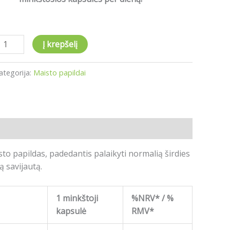
Į krepšelį
ategorija:
Maisto papildai
to papildas, padedantis palaikyti normalią širdies
ą savijautą.
1 minkštoji
%NRV* / %
kapsulė
RMV*