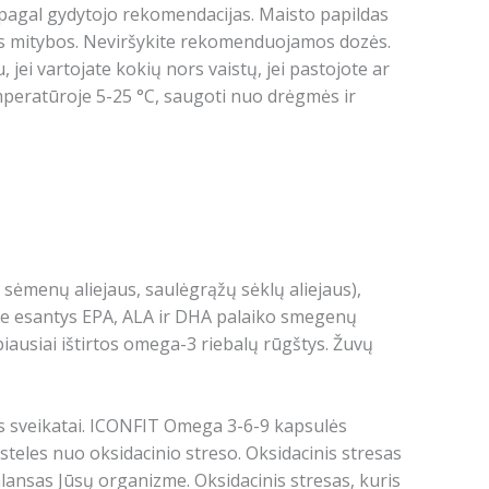
 pagal gydytojo rekomendacijas. Maisto papildas
os mitybos. Neviršykite rekomenduojamos dozės.
 jei vartojate kokių nors vaistų, jei pastojote ar
emperatūroje 5-25 °C, saugoti nuo drėgmės ir
 sėmenų aliejaus, saulėgrąžų sėklų aliejaus),
iame esantys EPA, ALA ir DHA palaiko smegenų
abiausiai ištirtos omega-3 riebalų rūgštys. Žuvų
os sveikatai. ICONFIT Omega 3-6-9 kapsulės
steles nuo oksidacinio streso. Oksidacinis stresas
alansas Jūsų organizme. Oksidacinis stresas, kuris