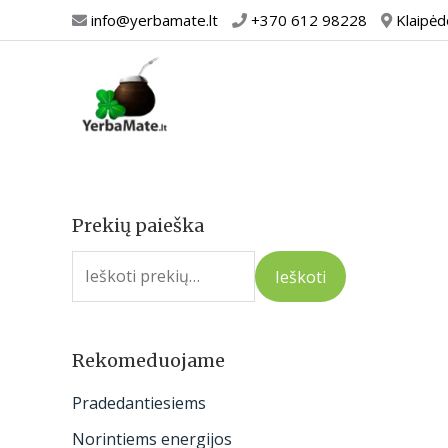
Pereiti
info@yerbamate.lt
+370 612 98228
Klaipėd
prie
turinio
Prekių paieška
I
e
Ieškoti
š
k
o
Rekomeduojame
t
Pradedantiesiems
i
Norintiems energijos