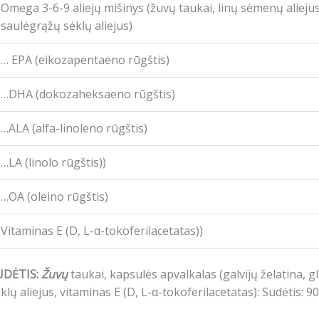
Omega 3-6-9 aliejų mišinys (žuvų taukai, linų sėmenų aliejus
saulėgrąžų sėklų aliejus)
… EPA (eikozapentaeno rūgštis)
…DHA (dokozaheksaeno rūgštis)
…ALA (alfa-linoleno rūgštis)
…LA (linolo rūgštis))
…OA (oleino rūgštis)
Vitaminas E (D, L-α-tokoferilacetatas))
UDĖTIS:
Žuvų
taukai, kapsulės apvalkalas (galvijų želatina, g
klų aliejus, vitaminas E (D, L-α-tokoferilacetatas): Sudėtis: 