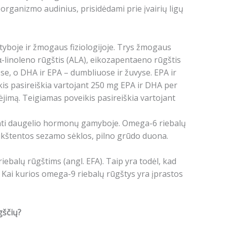
ti organizmo audinius, prisidėdami prie įvairių ligų
yboje ir žmogaus fiziologijoje. Trys žmogaus
α-linoleno rūgštis (ALA), eikozapentaeno rūgštis
, o DHA ir EPA – dumbliuose ir žuvyse. EPA ir
kis pasireiškia vartojant 250 mg EPA ir DHA per
jimą. Teigiamas poveikis pasireiškia vartojant
janti daugelio hormonų gamyboje. Omega-6 riebalų
, lukštentos sezamo sėklos, pilno grūdo duona.
balų rūgštims (angl. EFA). Taip yra todėl, kad
 Kai kurios omega-9 riebalų rūgštys yra įprastos
gščių?