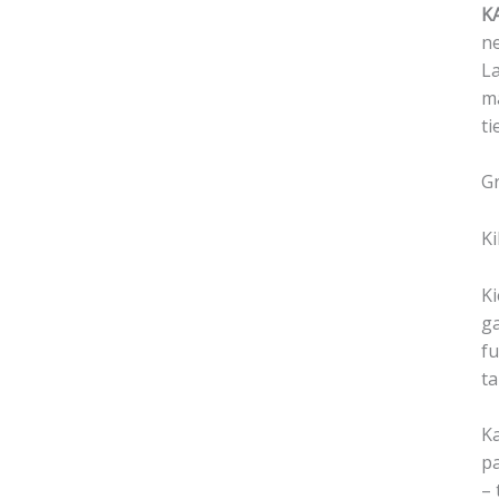
K
ne
La
ma
ti
Gr
Ki
Ki
ga
fu
ta
Ka
pa
– 