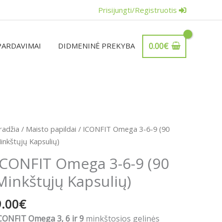
Prisijungti/Registruotis
PARDAVIMAI
DIDMENINĖ PREKYBA
0.00
€
rodukto
radžia
/
Maisto papildai
/ ICONFIT Omega 3-6-9 (90
iekis:
inkštųjų Kapsulių)
CONFIT
ICONFIT Omega 3-6-9 (90
mega
Minkštųjų Kapsulių)
-
-
9.00
€
90
CONFIT Omega 3, 6 ir 9
minkštosios gelinės