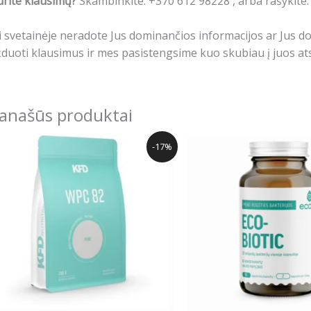
rite klausimų?
Skambinkite: +370 612 98228 , arba rašykite
i svetainėje neradote Jus dominančios informacijos ar Jus 
duoti klausimus ir mes pasistengsime kuo skubiau į juos ats
anašūs produktai
Original
Current
This
-17%
price
price
produ
was:
is:
has
27.00€.
22.49€.
multip
varian
The
optio
may
be
chose