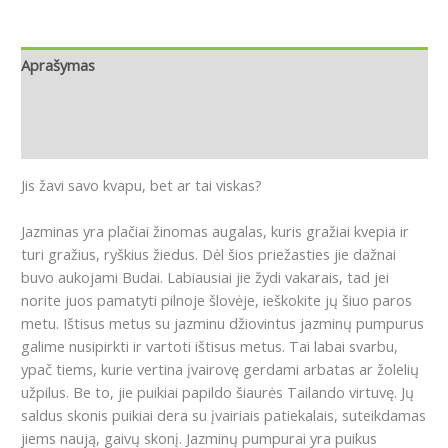
Aprašymas
Papildoma informacija
Atsiliepimai (0)
Jis žavi savo kvapu, bet ar tai viskas?
Jazminas yra plačiai žinomas augalas, kuris gražiai kvepia ir
turi gražius, ryškius žiedus.
Dėl šios priežasties jie dažnai
buvo aukojami Budai.
Labiausiai jie žydi vakarais, tad jei
norite juos pamatyti pilnoje šlovėje, ieškokite jų šiuo paros
metu.
I
štisus metus su jazminu
d
žiovintus jazminų pumpurus
galime nusipirkti ir vartoti ištisus metus.
Tai labai svarbu,
ypač tiems, kurie vertina įvairovę gerdami arbatas ar žolelių
užpilus.
Be to, jie puikiai papildo šiaurės Tailando virtuvę.
Jų
saldus skonis puikiai dera su įvairiais patiekalais, suteikdamas
jiems naują, gaivų skonį.
Jazminų pumpurai yra puikus