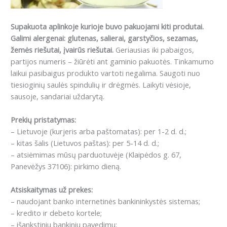
Supakuota aplinkoje kurioje buvo pakuojami kiti produtai.
Galimi alergenai: glutenas, salierai, garstyčios, sezamas,
žemės riešutai, įvairūs riešutai.
Geriausias iki pabaigos,
partijos numeris – žiūrėti ant gaminio pakuotės. Tinkamumo
laikui pasibaigus produkto vartoti negalima. Saugoti nuo
tiesioginių saulės spindulių ir drėgmės. Laikyti vėsioje,
sausoje, sandariai uždarytą.
Prekių pristatymas:
– Lietuvoje (kurjeris arba paštomatas): per 1-2 d. d.;
– kitas šalis (Lietuvos paštas): per 5-14 d. d.;
– atsiėmimas mūsų parduotuvėje (Klaipėdos g. 67,
Panevėžys 37106): pirkimo dieną.
Atsiskaitymas už prekes:
– naudojant banko internetinės bankininkystės sistemas;
– kredito ir debeto kortele;
– išankstiniu bankiniu pavedimu;