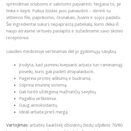
sprendimas sriuboms ir salotoms paįvairinti.
Negana to, jie
tinka ir kepti.
Puikus būdas juos panaudoti – derinti su
vištienos filė, paprikomis, česnakais, žuvimi ir sojos padažu.
Šie ingredientai sukurs nepaprastą patiekalą, kurio dėka iš
naujo atrasime virtuvės paslaptis ir sužadinsime savo skonio
receptorius.
Liaudies medicinoje vertinamas dėl jo gydomųjų savybių.
Įrodyta, kad jazminu kvepianti arbata turi raminamąjį
poveikį, kuris gali padėti atsipalaiduoti.
Pagerina protinį aiškumą ir budrumą.
Stiprina imuninę sistemą.
Gali turėti uždegimą mažnančių savybių.
Pagalba virškinimui.
Daug antioksidantų.
Ideali arbata prieš miegą.
Vartojimas:
arbatinį šaukštelį džiovintų žiedų užpilkite 70/80