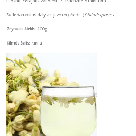
laipsnių celsijaus vandeniu ir uždenkite 5 minutėm.
Sudedamosios dalys:
:
jazminų žiedai (
Philadelphus L.
).
Grynasis kiekis
: 100g
Kilmės šalis:
Kinija