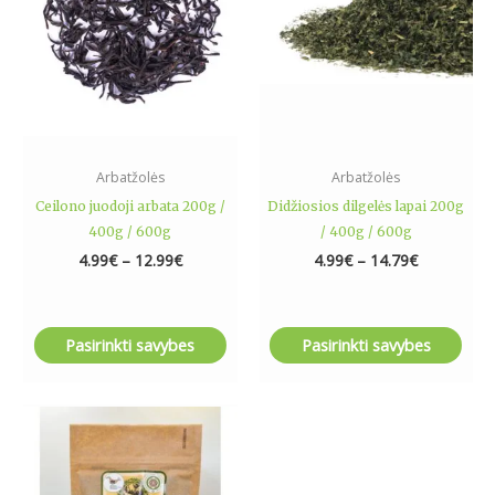
The
The
options
options
may
may
be
be
chosen
chosen
on
on
the
the
Arbatžolės
Arbatžolės
product
product
Ceilono juodoji arbata 200g /
Didžiosios dilgelės lapai 200g
page
page
400g / 600g
/ 400g / 600g
4.99
€
–
12.99
€
4.99
€
–
14.79
€
Pasirinkti savybes
Pasirinkti savybes