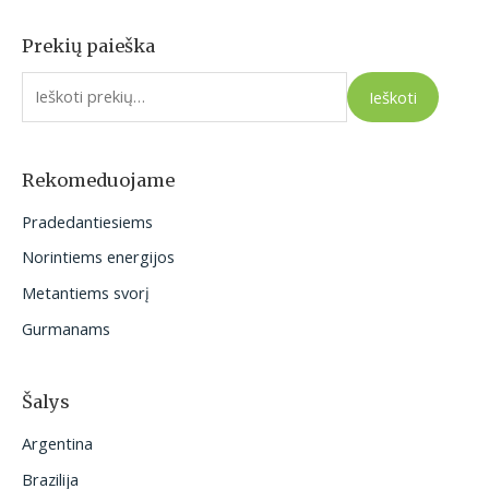
Prekių paieška
I
e
Ieškoti
š
k
o
Rekomeduojame
t
Pradedantiesiems
i
Norintiems energijos
:
Metantiems svorį
Gurmanams
Šalys
Argentina
Brazilija