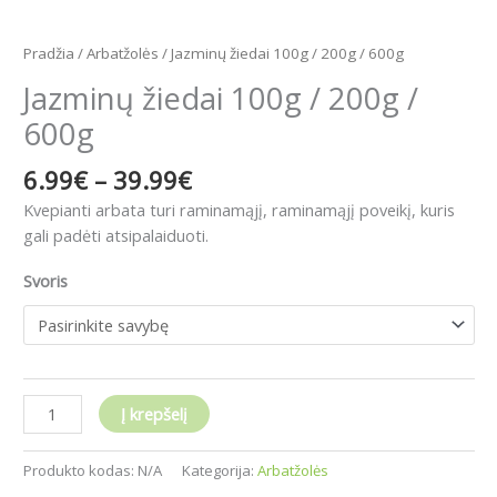
Pradžia
/
Arbatžolės
/ Jazminų žiedai 100g / 200g / 600g
Jazminų žiedai 100g / 200g /
600g
6.99
€
–
39.99
€
Kvepianti arbata turi raminamąjį, raminamąjį poveikį, kuris
gali padėti atsipalaiduoti.
Svoris
Į krepšelį
Produkto kodas:
N/A
Kategorija:
Arbatžolės