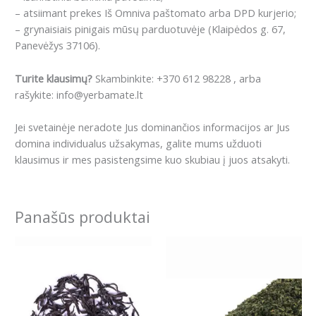
– atsiimant prekes Iš Omniva paštomato arba DPD kurjerio;
– grynaisiais pinigais mūsų parduotuvėje (Klaipėdos g. 67,
Panevėžys 37106).
Turite klausimų?
Skambinkite: +370 612 98228 , arba
rašykite: info@yerbamate.lt
Jei svetainėje neradote Jus dominančios informacijos ar Jus
domina individualus užsakymas, galite mums užduoti
klausimus ir mes pasistengsime kuo skubiau į juos atsakyti.
Panašūs produktai
Price
Price
This
This
range:
range:
product
product
4.99€
4.99€
has
has
through
through
12.99€
14.79€
multiple
multiple
variants.
variants.