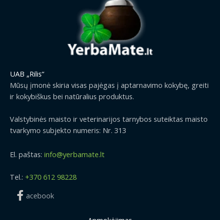
UAB „Rilis“
Mūsų įmonė skiria visas pajėgas į aptarnavimo kokybę, greiti
ir kokybiškus bei natūralius produktus.
Valstybinės maisto ir veterinarijos tarnybos suteiktas maisto
tvarkymo subjekto numeris: Nr. 313
El. paštas:
info@yerbamate.lt
Tel.:
+370 612 98228
acebook
Apmokėjimas