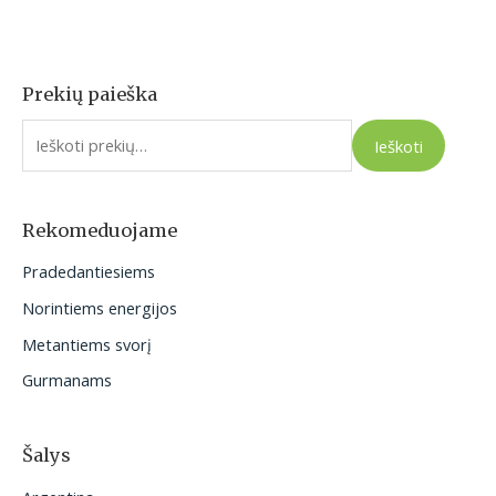
Prekių paieška
I
e
Ieškoti
š
k
o
Rekomeduojame
t
Pradedantiesiems
i
Norintiems energijos
:
Metantiems svorį
Gurmanams
Šalys