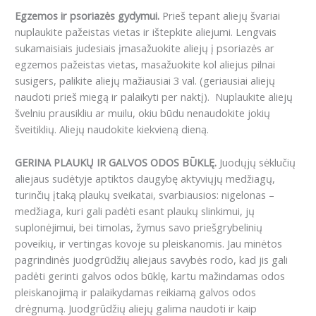
Egzemos ir psoriazės gydymui.
Prieš tepant aliejų švariai
nuplaukite pažeistas vietas ir ištepkite aliejumi. Lengvais
sukamaisiais judesiais įmasažuokite aliejų į psoriazės ar
egzemos pažeistas vietas, masažuokite kol aliejus pilnai
susigers, palikite aliejų mažiausiai 3 val. (geriausiai aliejų
naudoti prieš miegą ir palaikyti per naktį). Nuplaukite aliejų
švelniu prausikliu ar muilu, okiu būdu nenaudokite jokių
šveitiklių. Aliejų naudokite kiekvieną dieną.
GERINA PLAUKŲ IR GALVOS ODOS BŪKLĘ.
Juodųjų sėklučių
aliejaus sudėtyje aptiktos daugybę aktyviųjų medžiagų,
turinčių įtaką plaukų sveikatai, svarbiausios: nigelonas –
medžiaga, kuri gali padėti esant plaukų slinkimui, jų
suplonėjimui, bei timolas, žymus savo priešgrybelinių
poveikių, ir vertingas kovoje su pleiskanomis. Jau minėtos
pagrindinės juodgrūdžių aliejaus savybės rodo, kad jis gali
padėti gerinti galvos odos būklę, kartu mažindamas odos
pleiskanojimą ir palaikydamas reikiamą galvos odos
drėgnumą. Juodgrūdžių aliejų galima naudoti ir kaip