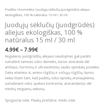
Pradžia
/
Kosmetika
/ Juodųjų sėklučių (juodgrūdės) aliejus
ekologiškas, 100 % natūralus 15 ml / 30 ml
Juodųjų sėklučių (juodgrūdės)
aliejus ekologiškas, 100 %
natūralus 15 ml / 30 ml
4.99
€
–
7.99
€
Reguliarus juodgrūdžių aliejaus naudojimas gali padėti
sumažinti tamsias odos dėmeles, kurios atsiranda dėl
amžiaus, hormonų ir ultravioletinių saulės spindulių poveikio.
Dėka vitamino A, amino rūgščių ir sočiųjų rūgščių, kurios
veikia išvien tam, kad padėtų odos ląstelių atsinaujinimui,
sumažinami odos spalvos kontrastai, atsirandantys dėl
minėtų neigiamų veiksnių.
Spoguotai odai. Plaukų priežiūrai. Veido odai.