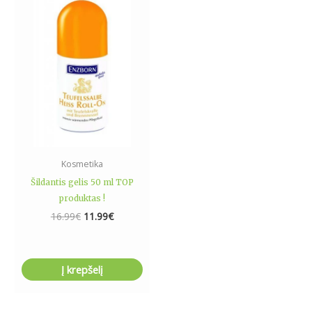
was:
is:
16.99€.
11.99€.
Kosmetika
Šildantis gelis 50 ml TOP
produktas !
16.99
€
11.99
€
Į krepšelį