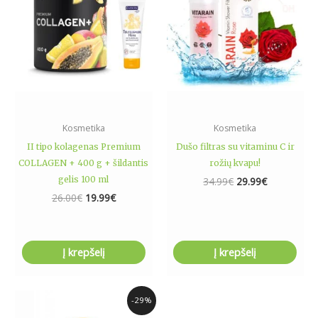
Kosmetika
Kosmetika
II tipo kolagenas Premium
Dušo filtras su vitaminu C ir
COLLAGEN + 400 g + šildantis
rožių kvapu!
gelis 100 ml
34.99
€
29.99
€
26.00
€
19.99
€
Į krepšelį
Į krepšelį
Original
Current
-29%
price
price