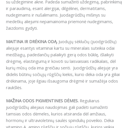
su uždegimine akne. Padeda sumažinti uždegimą, pabrinkimą
ir paraudimą, esant alergijai, dilgėlinei, dermatitams,
nudegimams ir nušalimams. Juodagrūdžių mišinys su
medetkų aliejumi nepamainoma priemonė nudegimams,
žaizdoms gydyti.
MAITINA IR DRĖKINA ODĄ.
Juodųjų sėklučių (juodgrūdžių)
aliejuje esantys vitaminai kartu su mineralais suteikia odai
medžiagų, padedančių palaikyti gerą odos būklę, išlaikyti
drėgmę, elastingumą ir kovoti su laisvaisiais radikalais, dėl
kurių mūsų oda ima greičiau senti. Juodgrūdžių aliejuje yra
didelis būtinų sočiųjų rūgščių kiekis, kurio dėka oda yra giliai
drėkinama, joje ilgiau išsaugoma drėgmė ir sumažėja odos
raukšlės.
MAŽINA ODOS PIGMENTINES DĖMES.
Reguliarus
juodgrūdžių aliejaus naudojimas gali padėti sumažinti
tamsias odos dėmeles, kurios atsiranda dėl amžiaus,
hormonų ir ultravioletinių saulės spindulių poveikio. Dėka
vitamino A, amino rūgščių ir sočiųjų rūgščių, kurios veikia