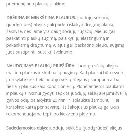
priemonę nuo plaukų slinkimo.
DRĖKINA IR MINKŠTINA PLAUKUS.
Juodųjų sėklučių
(juodgrūdės) aliejus gali padėti išlaikyti drėgmę plaukų
šaknyse, nes jame yra daug sočiųjų rūgščių. Aliejus gali
paskatinti plaukų augimą, palaikyti jų elastingumą ir
pakankamą drėgnumą. Aliejus gali paskatinti plaukų augimą,
juos sustiprinti, suteikti švelnumo.
NAUDOJIMAS PLAUKŲ PRIEŽIŪRAI.
Juodųjų sėklų aliejus
maitina plaukus ir skatina jų augimą. Kad plaukai būtų sveiki,
įmaišykite šiek tiek juodųjų sėklų aliejaus į šampūną arba
tiesiai į plaukus kaip kondicionierių. Plonėjantiems plaukams
ir plaukų slinkimui gydyti tepkite juodųjų sėklų aliejumi švarią
galvos odą, palaikykite 20 min. ir išplaukite šampūnu. Tai
kartokite kartą per savaitę. Išsišakojusius plaukų galiukus
rekomenduojama tepti po kiekvieno plovimo.
Sudedamosios dalys
: Juodųjų sėklučių (juodgrūdės) aliejus