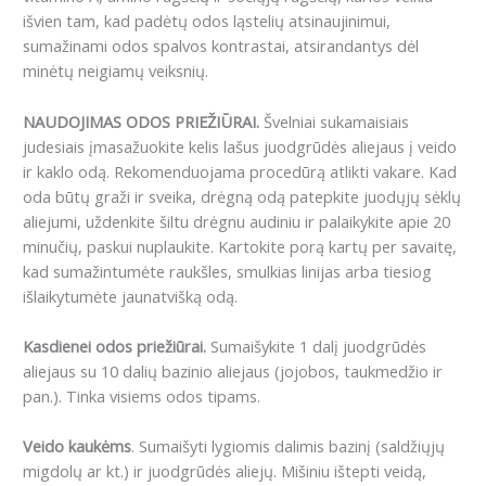
išvien tam, kad padėtų odos ląstelių atsinaujinimui,
sumažinami odos spalvos kontrastai, atsirandantys dėl
minėtų neigiamų veiksnių.
NAUDOJIMAS ODOS PRIEŽIŪRAI.
Švelniai sukamaisiais
judesiais įmasažuokite kelis lašus juodgrūdės aliejaus į veido
ir kaklo odą. Rekomenduojama procedūrą atlikti vakare. Kad
oda būtų graži ir sveika, drėgną odą patepkite juodųjų sėklų
aliejumi, uždenkite šiltu drėgnu audiniu ir palaikykite apie 20
minučių, paskui nuplaukite. Kartokite porą kartų per savaitę,
kad sumažintumėte raukšles, smulkias linijas arba tiesiog
išlaikytumėte jaunatvišką odą.
Kasdienei odos priežiūrai.
Sumaišykite 1 dalį juodgrūdės
aliejaus su 10 dalių bazinio aliejaus (jojobos, taukmedžio ir
pan.). Tinka visiems odos tipams.
Veido kaukėms
. Sumaišyti lygiomis dalimis bazinį (saldžiųjų
migdolų ar kt.) ir juodgrūdės aliejų. Mišiniu ištepti veidą,