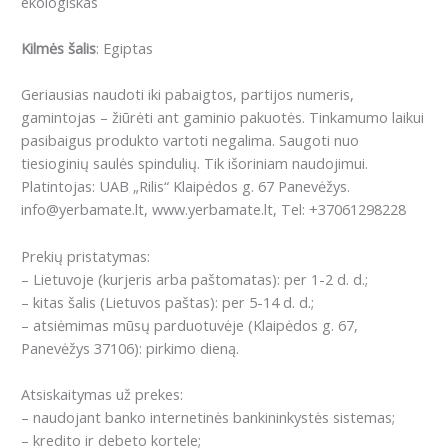
ekologiškas
Kilmės šalis
: Egiptas
Geriausias naudoti iki pabaigtos, partijos numeris,
gamintojas – žiūrėti ant gaminio pakuotės. Tinkamumo laikui
pasibaigus produkto vartoti negalima. Saugoti nuo
tiesioginių saulės spindulių. Tik išoriniam naudojimui.
Platintojas: UAB „Rilis“ Klaipėdos g. 67 Panevėžys.
info@yerbamate.lt, www.yerbamate.lt, Tel: +37061298228
Prekių pristatymas:
– Lietuvoje (kurjeris arba paštomatas): per 1-2 d. d.;
– kitas šalis (Lietuvos paštas): per 5-14 d. d.;
– atsiėmimas mūsų parduotuvėje (Klaipėdos g. 67,
Panevėžys 37106): pirkimo dieną.
Atsiskaitymas už prekes:
– naudojant banko internetinės bankininkystės sistemas;
– kredito ir debeto kortele;