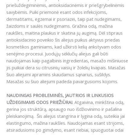
priešuždegiminėmis, antioksidacinėmis ir priešgrybelinėmis
savybėmis. Puiki priemonė esant odos infekcijoms,
dermatitams, egzemai ir psoriazei, taip pat nudegimams,
žaizdoms ir saulės nudegimams. Gražina odą, mažina
raukšles, maitina plaukus ir skatina jų augimą. Dėl stipraus
antioksidacinio poveikio šis aliejus puikus aktyvus priedas
kosmetikos gaminiams, kad užkirsti kelią ankstyvam odos
senėjimo procesui. Juodųjų sėklučių aliejus gali būti
naudojamas kaip pagalbinis ingredientas, masažo mišiniuose
jis puikiai dera su citrusinių vaisių ir žolelių kvapais. Masažas
šiuo aliejumi apramins skaudamus sąnarius, sušildys.
Masažas su šiuo aliejumi padeda pavargusioms kojoms.
NAUDINGAS PROBLEMINĖS, JAUTRIOS IR LINKUSIOS
UŽDEGIMAMS ODOS PRIEŽIŪRAI
. Atgaivina, minkština odą,
gerina jos struktūrą, apsaugo nuo išdžiovinimo ir pašalina
pleiskanojimą. Šis aliejus stangrina ir lygina odą, suteikia jai
elastingumo, mažina raukšles. Naudojamas esant strijoms,
atsiradusioms po gimdymo, esant riebiai, spuoguotai odai