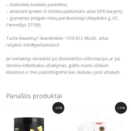
– išankstiniu bankiniu pavedimu;
– atsiimant prekes Iš Omniva paštomato arba DPD kurjerio;
– grynaisiais pinigais mūsų parduotuvėje (Klaipėdos g. 67,
Panevėžys 37106).
Turite klausimų? Skambinkite: +370 612 98228 , arba
rašykite: info@yerbamate.lt
Jei svetainėje neradote Jus dominančios informacijos ar Jus
domina individualus užsakymas, galite mums užduoti
klausimus ir mes pasistengsime kuo skubiau į juos atsakyti.
Panašūs produktai
Original
Current
Original
Current
-23%
-14%
price
price
price
price
was:
is:
was:
is:
26.00€.
19.99€.
34.99€.
29.99€.