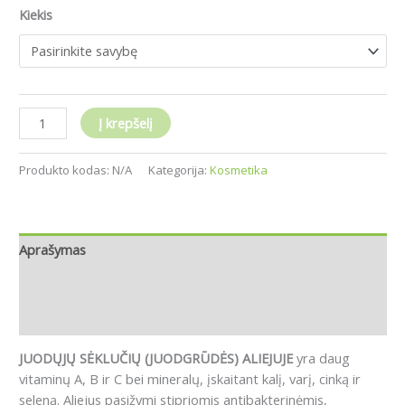
Kiekis
Į krepšelį
Produkto kodas:
N/A
Kategorija:
Kosmetika
Aprašymas
Papildoma informacija
Atsiliepimai (0)
JUODŲJŲ SĖKLUČIŲ (JUODGRŪDĖS) ALIEJUJE
yra daug
vitaminų A, B ir C bei mineralų, įskaitant kalį, varį, cinką ir
seleną. Aliejus pasižymi stipriomis antibakterinėmis,