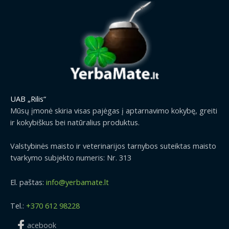
UAB „Rilis“
Mūsų įmonė skiria visas pajėgas į aptarnavimo kokybę, greiti
ir kokybiškus bei natūralius produktus.
Valstybinės maisto ir veterinarijos tarnybos suteiktas maisto
tvarkymo subjekto numeris: Nr. 313
El. paštas:
info@yerbamate.lt
Tel.:
+370 612 98228
acebook