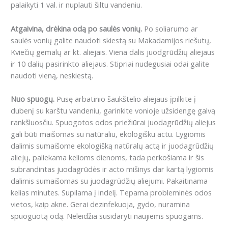
palaikyti 1 val. ir nuplauti šiltu vandeniu.
Atgaivina, drėkina odą po saulės vonių.
Po soliarumo ar
saulės vonių galite naudoti skiestą su Makadamijos riešutų,
Kviečių gemalų ar kt. aliejais. Viena dalis juodgrūdžių aliejaus
ir 10 dalių pasirinkto aliejaus. Stipriai nudegusiai odai galite
naudoti vieną, neskiestą.
Nuo spuogų.
Pusę arbatinio šaukštelio aliejaus įpilkite į
dubenį su karštu vandeniu, garinkite vonioje užsidengę galvą
rankšluosčiu. Spuogotos odos priežiūrai juodagrūdžių aliejus
gali būti maišomas su natūraliu, ekologišku actu. Lygiomis
dalimis sumaišome ekologišką natūralų actą ir juodagrūdžių
aliejų, paliekama kelioms dienoms, tada perkošiama ir šis
subrandintas juodagrūdės ir acto mišinys dar kartą lygiomis
dalimis sumaišomas su juodagrūdžių aliejumi. Pakaitinama
kelias minutes. Supilama į indelį. Tepama probleminės odos
vietos, kaip akne. Gerai dezinfekuoja, gydo, nuramina
spuoguotą odą. Neleidžia susidaryti naujiems spuogams.