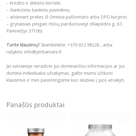
– kredito ir debeto kortele;
– išankstiniu bankiniu pavedimu;
– atsiimant prekes Iš Omniva paštomato arba DPD kurjerio;
– grynaisiais pinigais mūsų parduotuvėje (Klaipėdos g. 67,
Panevėžys 37106).
Turite klausimų?
Skambinkite: +370 612 98228 , arba
rašykite: info@yerbamate.lt
Jei svetainėje neradote Jus dominančios informacijos ar Jus
domina individualus užsakymas, galite mums užduoti
klausimus ir mes pasistengsime kuo skubiau į juos atsakyti.
Panašūs produktai