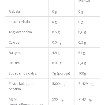
296ckal
Riebalai
0 g
0 g
Sotieji riebalai
0 g
0 g
Angliavandeniai
0,6 g
8,6 g
Cukrus
0,04 g
0,5 g
Baltymai
4,5 g
64 g
Druska
0,03 g
0,4 g
Sudedamos dalys:
7g (porcija)
100g
Žuvies kolageno
5000 mg
71429 mg
peptidai
MSM
500 mg
7143 mg
(metilsulfonilmetanas)