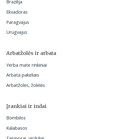
Brazilija
Ekvadoras
Paragvajus
Urugvajus
Arbatžolės ir arbata
Yerba mate rinkiniai
Arbata pakeliais
Arbatžolės, žolelės
Įrankiai ir indai
Bombilos
Kalabasos
Termosai, virduliai