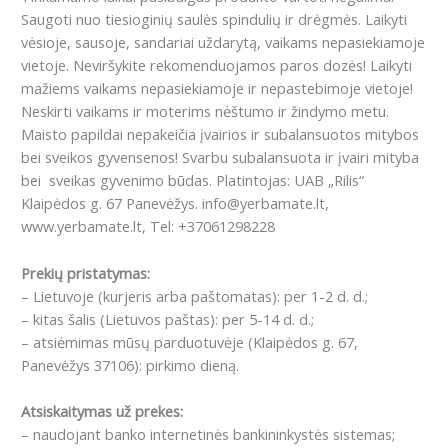
Saugoti nuo tiesioginių saulės spindulių ir drėgmės. Laikyti
vėsioje, sausoje, sandariai uždarytą, vaikams nepasiekiamoje
vietoje. Neviršykite rekomenduojamos paros dozės! Laikyti
mažiems vaikams nepasiekiamoje ir nepastebimoje vietoje!
Neskirti vaikams ir moterims nėštumo ir žindymo metu.
Maisto papildai nepakeičia įvairios ir subalansuotos mitybos
bei sveikos gyvensenos! Svarbu subalansuota ir įvairi mityba
bei sveikas gyvenimo būdas. Platintojas: UAB „Rilis“
Klaipėdos g. 67 Panevėžys. info@yerbamate.lt,
www.yerbamate.lt, Tel: +37061298228
Prekių pristatymas:
– Lietuvoje (kurjeris arba paštomatas): per 1-2 d. d.;
– kitas šalis (Lietuvos paštas): per 5-14 d. d.;
– atsiėmimas mūsų parduotuvėje (Klaipėdos g. 67,
Panevėžys 37106): pirkimo dieną.
Atsiskaitymas už prekes:
– naudojant banko internetinės bankininkystės sistemas;