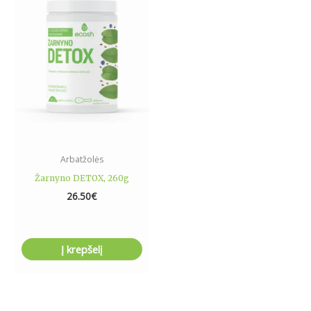
Arbatžolės
Žarnyno DETOX, 260g
26.50
€
Į krepšelį