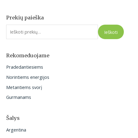
Prekių paieška
I
e
Ieškoti
š
k
o
Rekomeduojame
t
Pradedantiesiems
i
Norintiems energijos
:
Metantiems svorį
Gurmanams
Šalys
Argentina