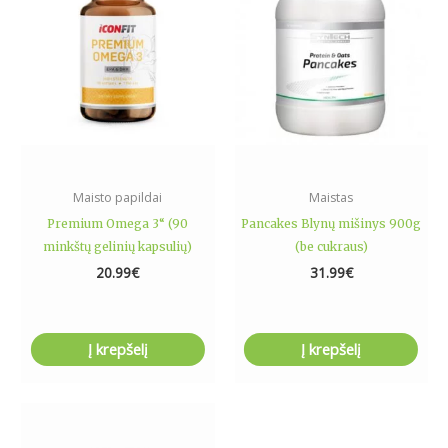
Maisto papildai
Maistas
Premium Omega 3“ (90
Pancakes Blynų mišinys 900g
minkštų gelinių kapsulių)
(be cukraus)
20.99
€
31.99
€
Į krepšelį
Į krepšelį