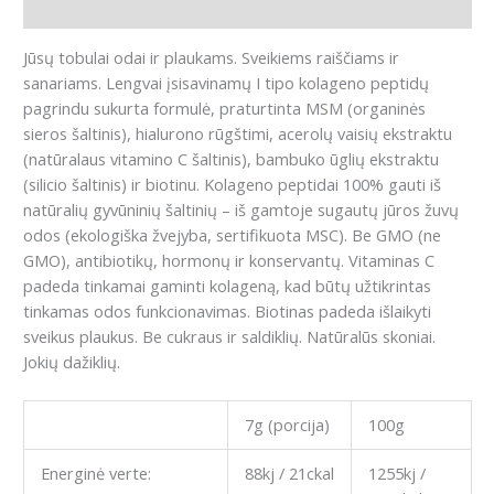
Atsiliepimai (0)
Jūsų tobulai odai ir plaukams. Sveikiems raiščiams ir
sanariams. Lengvai įsisavinamų I tipo kolageno peptidų
pagrindu sukurta formulė, praturtinta MSM (organinės
sieros šaltinis), hialurono rūgštimi, acerolų vaisių ekstraktu
(natūralaus vitamino C šaltinis), bambuko ūglių ekstraktu
(silicio šaltinis) ir biotinu. Kolageno peptidai 100% gauti iš
natūralių gyvūninių šaltinių – iš gamtoje sugautų jūros žuvų
odos (ekologiška žvejyba, sertifikuota MSC). Be GMO (ne
GMO), antibiotikų, hormonų ir konservantų. Vitaminas C
padeda tinkamai gaminti kolageną, kad būtų užtikrintas
tinkamas odos funkcionavimas. Biotinas padeda išlaikyti
sveikus plaukus. Be cukraus ir saldiklių. Natūralūs skoniai.
Jokių dažiklių.
7g (porcija)
100g
Energinė verte:
88kj / 21ckal
1255kj /