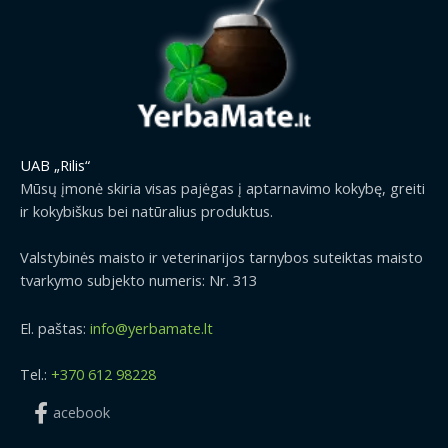
UAB „Rilis“
Mūsų įmonė skiria visas pajėgas į aptarnavimo kokybę, greiti
ir kokybiškus bei natūralius produktus.
Valstybinės maisto ir veterinarijos tarnybos suteiktas maisto
tvarkymo subjekto numeris: Nr. 313
El. paštas:
info@yerbamate.lt
Tel.:
+370 612 98228
acebook