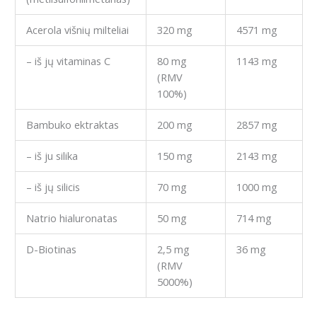
Acerola višnių milteliai
320 mg
4571 mg
– iš jų vitaminas C
80 mg
1143 mg
(RMV
100%)
Bambuko ektraktas
200 mg
2857 mg
– iš ju silika
150 mg
2143 mg
– iš jų silicis
70 mg
1000 mg
Natrio hialuronatas
50 mg
714 mg
D-Biotinas
2,5 mg
36 mg
(RMV
5000%)