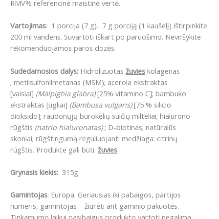
RMV% referencinė maistinė vertė.
Vartojimas
: 1 porcija (7 g). 7 g porciją (1 kaušelį) ištirpinkite
200 ml vandens. Suvartoti iškart po paruošimo. Neviršykite
rekomenduojamos paros dozės.
Sudedamosios dalys:
Hidrolizuotas
žuvies
kolagenas
; metilsulfonilmetanas (MSM); acerola ekstraktas
[vaisiai]
(Malpighia glabra)
[25% vitamino C]; bambuko
ekstraktas [ūgliai]
(Bambusa vulgaris)
[75 % silicio
dioksido]; raudonųjų burokėlių sulčių milteliai; hialurono
rūgštis
(natrio hialuronatas)
; D-biotinas; natūralūs
skoniai; rūgštingumą reguliuojanti medžiaga: citrinų
rūgštis. Produkte gali būti:
žuvies
.
Grynasis kiekis:
315g
Gamintojas
: Europa. Geriausias iki pabaigos, partijos
numeris, gamintojas – žiūrėti ant gaminio pakuotės.
Tinkamumo laikui pasibaigus produkto vartoti negalima.