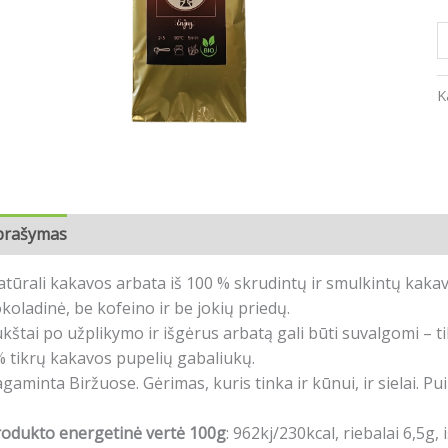
K
prašymas
Atsiliepimai (0)
tūrali kakavos arbata iš 100 % skrudintų ir smulkintų kakav
koladinė, be kofeino ir be jokių priedų.
kštai po užplikymo ir išgėrus arbatą gali būti suvalgomi – ti
 tikrų kakavos pupelių gabaliukų.
gaminta Biržuose. Gėrimas, kuris tinka ir kūnui, ir sielai. Pui
rodukto energetinė vertė 100g
: 962kj/230kcal, riebalai 6,5g,