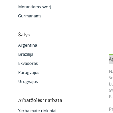
:
Metantiems svorį
Gurmanams
Šalys
Argentina
Brazilija
A
Ekvadoras
Na
Paragvajus
šo
Urugvajus
Lu
5%
Pa
Arbatžolės ir arbata
P
Yerba mate rinkiniai