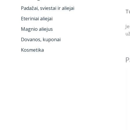
Padažai, sviestai ir aliejai
Tu
Eteriniai aliejai
Je
Magnio aliejus
už
Dovanos, kuponai
Kosmetika
P