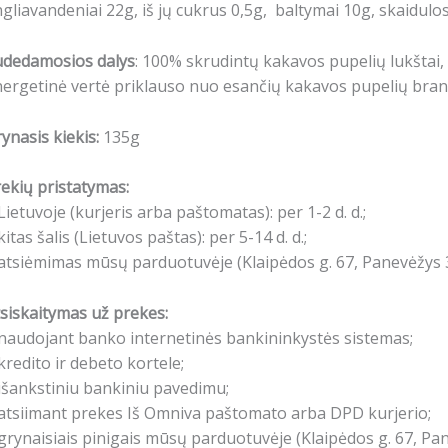
gliavandeniai 22g, iš jų cukrus 0,5g, baltymai 10g, skaidulo
udedamosios dalys
: 100% skrudintų kakavos pupelių lukštai, 
ergetinė vertė priklauso nuo esančių kakavos pupelių brand
ynasis kiekis:
135g
ekių pristatymas:
Lietuvoje (kurjeris arba paštomatas): per 1-2 d. d.;
kitas šalis (Lietuvos paštas): per 5-14 d. d.;
atsiėmimas mūsų parduotuvėje (Klaipėdos g. 67, Panevėžys 3
siskaitymas už prekes:
naudojant banko internetinės bankininkystės sistemas;
kredito ir debeto kortele;
išankstiniu bankiniu pavedimu;
atsiimant prekes Iš Omniva paštomato arba DPD kurjerio;
grynaisiais pinigais mūsų parduotuvėje (Klaipėdos g. 67, Pa