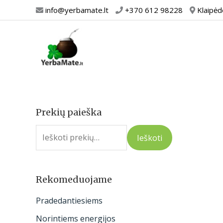
Pereiti
info@yerbamate.lt
+370 612 98228
Klaipėd
prie
turinio
Prekių paieška
I
e
Ieškoti
š
k
o
Rekomeduojame
t
Pradedantiesiems
i
Norintiems energijos