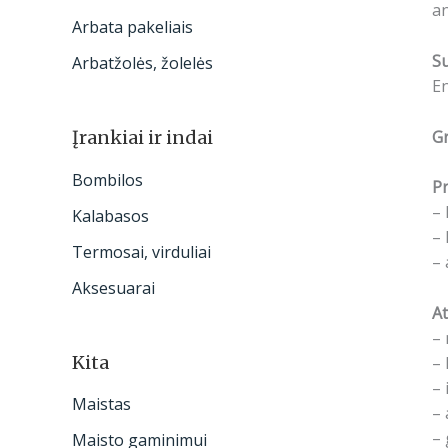
an
Arbata pakeliais
S
Arbatžolės, žolelės
En
Gr
Įrankiai ir indai
Bombilos
Pr
– 
Kalabasos
– 
Termosai, virduliai
– 
Aksesuarai
At
– 
Kita
– 
– 
Maistas
– 
– 
Maisto gaminimui