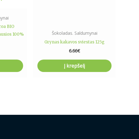
ynai
coa BIO
Šokoladas. Saldumynai
ausios 100%
g
Grynas kakavos sviestas 125g
6.66
€
Į krepšelį