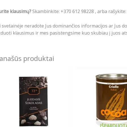
rite klausimų?
Skambinkite: +370 612 98228 , arba rašykite
i svetainėje neradote Jus dominančios informacijos ar Jus 
duoti klausimus ir mes pasistengsime kuo skubiau į juos ats
anašūs produktai
IŠPARDUOT