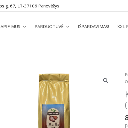
os g. 67, LT-37106 Panevėžys
APIE MUS
PARDUOTUVĖ
IŠPARDAVIMAS!
XXL 
p
P
k
O
K
a
O
(
p
1
F