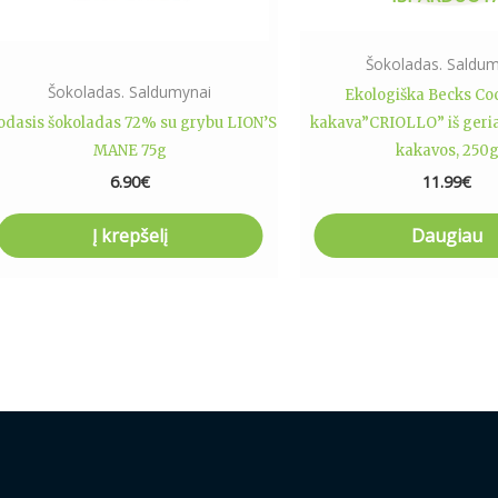
Šokoladas. Saldum
Šokoladas. Saldumynai
Ekologiška Becks Co
odasis šokoladas 72% su grybu LION’S
kakava”CRIOLLO” iš geri
MANE 75g
kakavos, 250
6.90
€
11.99
€
Į krepšelį
Daugiau