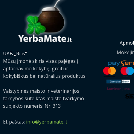
Apmok
Mokėji
UAB „Rilis“
Mūsų įmonė skiria visas pajėgas į
aptarnavimo kokybę, greiti ir
kokybiškus bei natūralius produktus.
Valstybinės maisto ir veterinarijos
tarnybos suteiktas maisto tvarkymo
subjekto numeris: Nr. 313
El. paštas:
info@yerbamate.lt