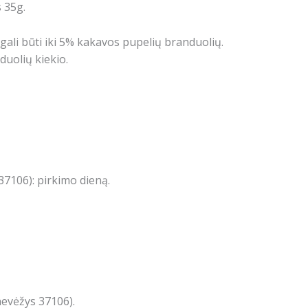
s 35g.
gali būti iki 5% kakavos pupelių branduolių.
uolių kiekio.
7106): pirkimo dieną.
nevėžys 37106).