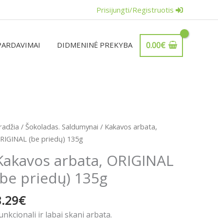
Prisijungti/Registruotis
PARDAVIMAI
DIDMENINĖ PREKYBA
0.00
€
rodukto
radžia
/
Šokoladas. Saldumynai
/ Kakavos arbata,
iekis:
RIGINAL (be priedų) 135g
akavos
Kakavos arbata, ORIGINAL
rbata,
(be priedų) 135g
RIGINAL
be
8.29
€
riedų)
35g
unkcionali ir labai skani arbata.