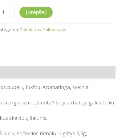
Į krepšelį
ategorija:
Šokoladas. Saldumynai
os pupelių lukštų. Aromatinga, švelniai
kra organizmo „šluota“! Šioje arbatoje gali būti iki
kus skaidulų šaltinis.
 iš kurių sočiosios riebalų rūgštys 3,3g,