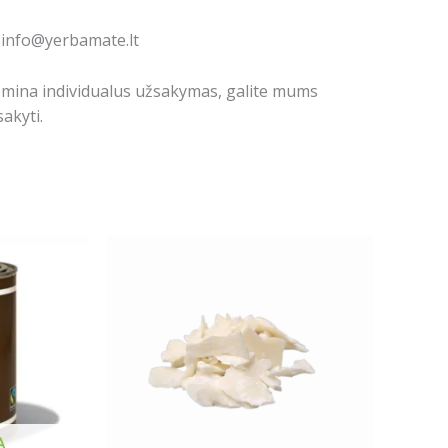
: info@yerbamate.lt
domina individualus užsakymas, galite mums
akyti.
A