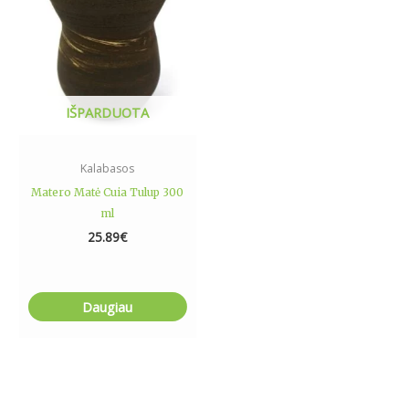
IŠPARDUOTA
Kalabasos
Matero Matė Cuia Tulup 300
ml
25.89
€
Daugiau