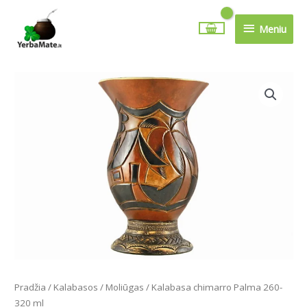
Pereiti
Meniu
prie
Meniu
turinio
Pradžia
/
Kalabasos
/
Moliūgas
/ Kalabasa chimarro Palma 260-
320 ml