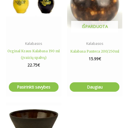
The
options
may
be
IŠPARDUOTA
chosen
on
the
Kalabasos
Kalabasos
product
Orginal Kraus Kalabasa 190 ml
Kalabasa Pantera 200/250ml
page
(įvairių spalvų)
15.99
€
22.75
€
Pasirinkti savybes
Daugiau