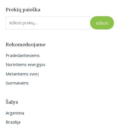
Prekių paieška
I
e
Ieškoti
š
k
o
Rekomeduojame
t
Pradedantiesiems
i
Norintiems energijos
:
Metantiems svorį
Gurmanams
Šalys
Argentina
Brazilija