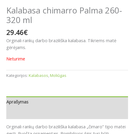
Kalabasa chimarro Palma 260-
320 ml
29.46
€
Orginali rankų darbo braziliška kalabasa. Tikriems matė
gėrėjams.
Neturime
Kategorijos:
Kalabasos
,
Moliūgas
Aprašymas
Atsiliepimai (0)
Orginali rankų darbo braziliška kalabasa „čimaro” tipo matei
gerti. Puošta ornamentais. Bombilojos ilgis turi būti