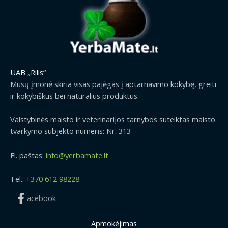
UAB „Rilis“
Mūsų įmonė skiria visas pajėgas į aptarnavimo kokybę, greiti
ir kokybiškus bei natūralius produktus.
Valstybinės maisto ir veterinarijos tarnybos suteiktas maisto
tvarkymo subjekto numeris: Nr. 313
El. paštas:
info@yerbamate.lt
Tel.:
+370 612 98228
acebook
Apmokėjimas