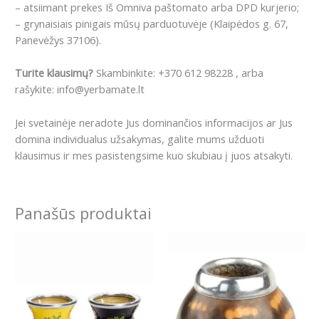
– atsiimant prekes Iš Omniva paštomato arba DPD kurjerio;
– grynaisiais pinigais mūsų parduotuvėje (Klaipėdos g. 67,
Panevėžys 37106).
Turite klausimų?
Skambinkite: +370 612 98228 , arba
rašykite: info@yerbamate.lt
Jei svetainėje neradote Jus dominančios informacijos ar Jus
domina individualus užsakymas, galite mums užduoti
klausimus ir mes pasistengsime kuo skubiau į juos atsakyti.
Panašūs produktai
This
product
has
multiple
variants.