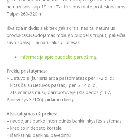
nemažesnis kaip 19 сm. Tai tikriems matė profesionalams.
Talpa: 260-320 ml
Išvaizda ir dydis šiek tiek gali skirtis, nes tai natūralus
produktas.Naudojamas moliūgo puodelis truputį pakeičia
savo spalvą. Tai natūralus procesas.
Informacija apie puodelio paruošimą.
Prekių pristatymas:
– Lietuvoje (kurjeris arba paštomatas): per 1-2 d. d.;
– kitas šalis (Lietuvos paštas): per 5-14 d. d.;
– atsiėmimas mūsų parduotuvėje (Klaipėdos g. 67,
Panevėžys 37106): pirkimo dieną.
Atsiskaitymas už prekes:
– naudojant banko internetinės bankininkystės sistemas;
– kredito ir debeto kortele;
– išankstiniu bankiniu pavedimu;