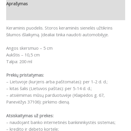
Aprašymas
Atsiliepimai (0)
K
eraminis puodelis. Storos keraminės sienelės užtikrins
šilumos išlaikymą. Įdealiai tinka naudoti automobilyje.
Angos skersmuo – 5 cm
Aukštis – 10,5 cm
Talpa: 200 ml
Prekių pristatymas:
– Lietuvoje (kurjeris arba paštomatas): per 1-2 d. d.;
– kitas šalis (Lietuvos paštas): per 5-14 d. d.;
– atsiėmimas mūsų parduotuvėje (Klaipėdos g. 67,
Panevėžys 37106): pirkimo dieną.
Atsiskaitymas už prekes:
– naudojant banko internetinės bankininkystės sistemas;
– kredito ir debeto kortele;