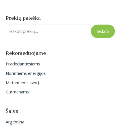
Prekių paieška
I
e
Ieškoti
š
k
o
Rekomeduojame
t
Pradedantiesiems
i
Norintiems energijos
:
Metantiems svorį
Gurmanams
Šalys
Argentina