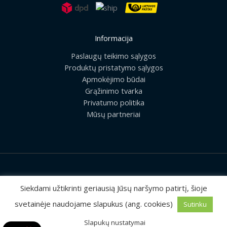
Informacija
Paslaugų teikimo sąlygos
Produktų pristatymo sąlygos
Apmokėjimo būdai
Grąžinimo tvarka
Privatumo politika
Mūsų partneriai
2026 © Visos teisės saugomos | UAB „Rilis“
Siekdami užtikrinti geriausią Jūsų naršymo patirtį, šioje
svetainėje naudojame slapukus (ang. cookies)
Sutinku
Sprendimas:
MEDIAERN
Slapukų nustatymai