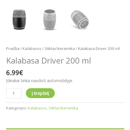
Pradžia
/
Kalabasos
/
Stiklas\keramika
/ Kalabasa Driver 200 ml
Kalabasa Driver 200 ml
6.99
€
Įdealiai tinka naudoti automobilyje.
Į krepšelį
Kategorijos:
Kalabasos
,
Stiklas\keramika