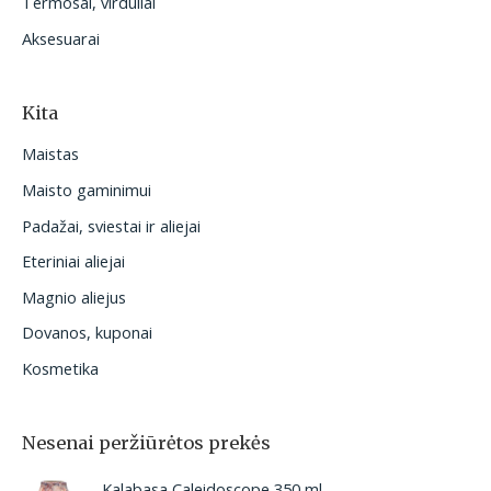
Termosai, virduliai
Aksesuarai
Kita
Maistas
Maisto gaminimui
Padažai, sviestai ir aliejai
Eteriniai aliejai
Magnio aliejus
Dovanos, kuponai
Kosmetika
Nesenai peržiūrėtos prekės
Kalabasa Caleidoscope 350 ml