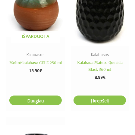
IŠPARDUOTA
Kalabasos
Kalabasos
Kalabasa Matero Querida
Molinė kalabasa CELE 250 ml
Black 360 ml
15.90
€
8.99
€
Daugiau
Į krepšelį