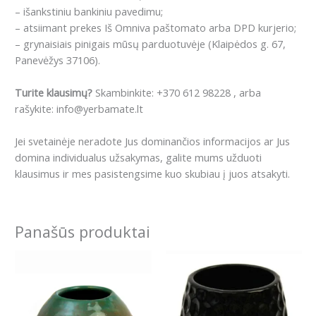
– išankstiniu bankiniu pavedimu;
– atsiimant prekes Iš Omniva paštomato arba DPD kurjerio;
– grynaisiais pinigais mūsų parduotuvėje (Klaipėdos g. 67,
Panevėžys 37106).
Turite klausimų?
Skambinkite: +370 612 98228 , arba
rašykite: info@yerbamate.lt
Jei svetainėje neradote Jus dominančios informacijos ar Jus
domina individualus užsakymas, galite mums užduoti
klausimus ir mes pasistengsime kuo skubiau į juos atsakyti.
Panašūs produktai