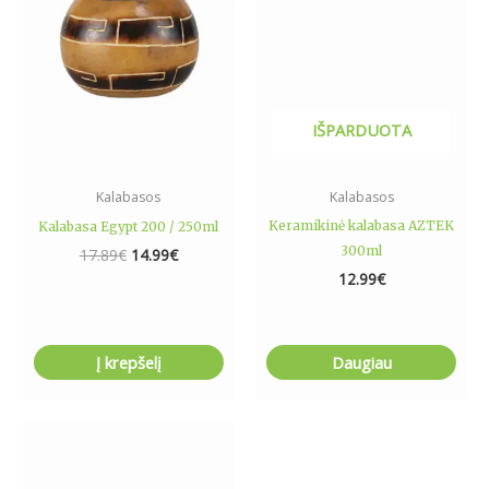
IŠPARDUOTA
Kalabasos
Kalabasos
Keramikinė kalabasa AZTEK
Kalabasa Egypt 200 / 250ml
300ml
17.89
€
14.99
€
12.99
€
Į krepšelį
Daugiau