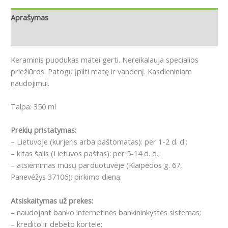
Aprašymas
Atsiliepimai (0)
Keraminis puodukas matei gerti. Nereikalauja specialios
priežiūros. Patogu įpilti matę ir vandenį. Kasdieniniam
naudojimui.
Talpa: 350 ml
Prekių pristatymas:
– Lietuvoje (kurjeris arba paštomatas): per 1-2 d. d.;
– kitas šalis (Lietuvos paštas): per 5-14 d. d.;
– atsiėmimas mūsų parduotuvėje (Klaipėdos g. 67,
Panevėžys 37106): pirkimo dieną.
Atsiskaitymas už prekes:
– naudojant banko internetinės bankininkystės sistemas;
– kredito ir debeto kortele;