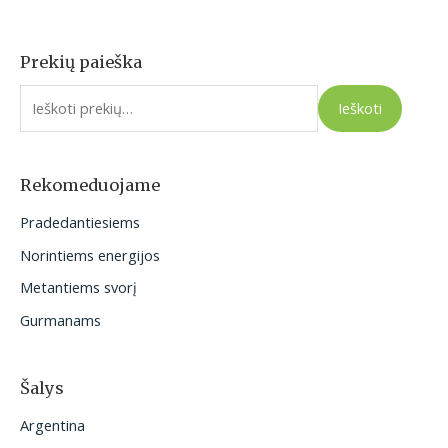
Prekių paieška
I
e
Ieškoti
š
k
o
Rekomeduojame
t
Pradedantiesiems
i
Norintiems energijos
:
Metantiems svorį
Gurmanams
Šalys
Argentina