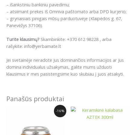
– išankstiniu bankiniu pavedimu;
– atsiimant prekes Iš Omniva paštomato arba DPD kurjerio;
– grynaisiais pinigais mūsų parduotuvėje (Klaipėdos g. 67,
Panevėžys 37106).
Turite klausimų?
Skambinkite: +370 612 98228 , arba
rašykite: info@yerbamate.lt
Jei svetainėje neradote Jus dominančios informacijos ar Jus
domina individualus užsakymas, galite mums užduoti
klausimus ir mes pasistengsime kuo skubiau į juos atsakyti.
Panašūs produktai
Original
Current
-16%
price
price
was:
is:
17.89€.
14.99€.