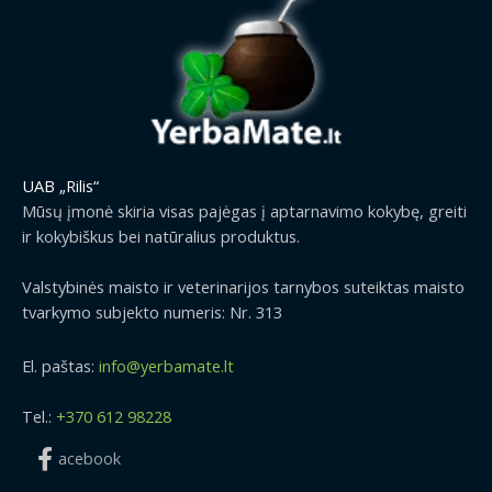
UAB „Rilis“
Mūsų įmonė skiria visas pajėgas į aptarnavimo kokybę, greiti
ir kokybiškus bei natūralius produktus.
Valstybinės maisto ir veterinarijos tarnybos suteiktas maisto
tvarkymo subjekto numeris: Nr. 313
El. paštas:
info@yerbamate.lt
Tel.:
+370 612 98228
acebook