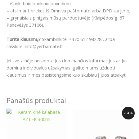
– išankstiniu bankiniu pavedimu;
– atsiimant prekes Iš Omniva paštomato arba DPD kurjerio;
– grynaisiais pinigais mūsų parduotuvėje (Klaipėdos g. 67,
Panevėžys 37106).
Turite klausimų?
Skambinkite: +370 612 98228 , arba
rašykite: info@yerbamate.lt
Jei svetainėje neradote Jus dominančios informacijos ar Jus
domina individualus užsakymas, galite mums užduoti
klausimus ir mes pasistengsime kuo skubiau į juos atsakyti.
Panašūs produktai
Original
Current
-14%
price
price
was:
is:
18.49€.
15.99€.