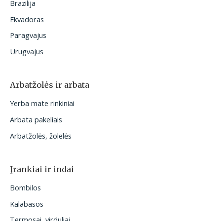
Brazilija
Ekvadoras
Paragvajus
Urugvajus
Arbatžolės ir arbata
Yerba mate rinkiniai
Arbata pakeliais
Arbatžolės, žolelės
Įrankiai ir indai
Bombilos
Kalabasos
Termosai, virduliai