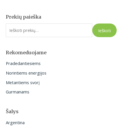
Prekių paieška
I
e
Ieškoti
š
k
o
Rekomeduojame
t
Pradedantiesiems
i
Norintiems energijos
:
Metantiems svorį
Gurmanams
Šalys
Argentina