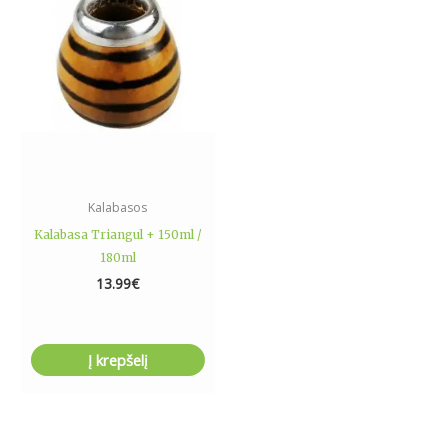
Kalabasos
Kalabasa Triangul + 150ml /
180ml
13.99
€
Į krepšelį