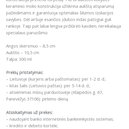
keraminio molio konstrukcija užtikrina aukštą atsparumą
pažeidimams ir garantuoja optimalias šilumos izoliacijos
savybes. Dėl viršuje esančios įdubos indas patogiai guli
rankoje. Taip pat labai lengva prižiūrėti kasdien; nereikalauja
specialaus paruošimo.
Angos skersmuo – 8,5 cm
Aukštis – 10,5 cm
Talpa: 300 ml
Prekių pristatymas:
– Lietuvoje (kurjeris arba paštomatas): per 1-2 d. d.;
– kitas šalis (Lietuvos paštas): per 5-14 d. d.;
– atsiėmimas mūsų parduotuvėje (Klaipėdos g. 67,
Panevėžys 37106): pirkimo dieną.
Atsiskaitymas už prekes:
– naudojant banko internetinės bankininkystės sistemas;
– kredito ir debeto kortele;