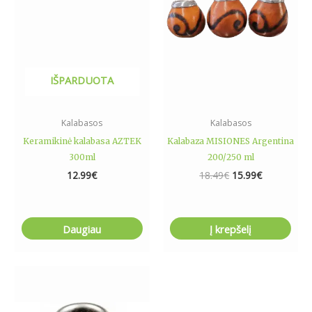
IŠPARDUOTA
Kalabasos
Kalabasos
Keramikinė kalabasa AZTEK
Kalabaza MISIONES Argentina
300ml
200/250 ml
12.99
€
18.49
€
15.99
€
Daugiau
Į krepšelį