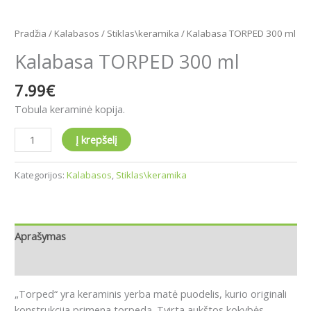
Pradžia
/
Kalabasos
/
Stiklas\keramika
/ Kalabasa TORPED 300 ml
Kalabasa TORPED 300 ml
7.99
€
Tobula keraminė kopija.
Į krepšelį
Kategorijos:
Kalabasos
,
Stiklas\keramika
Aprašymas
Atsiliepimai (0)
„
Torped“ yra keraminis yerba matė puodelis, kurio originali
konstrukcija primena torpedą. Tvirta aukštos kokybės