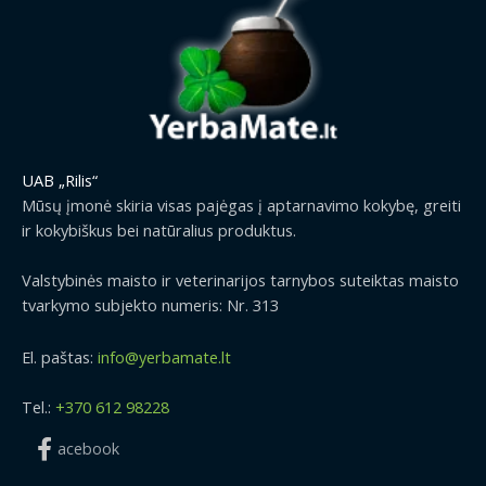
UAB „Rilis“
Mūsų įmonė skiria visas pajėgas į aptarnavimo kokybę, greiti
ir kokybiškus bei natūralius produktus.
Valstybinės maisto ir veterinarijos tarnybos suteiktas maisto
tvarkymo subjekto numeris: Nr. 313
El. paštas:
info@yerbamate.lt
Tel.:
+370 612 98228
acebook