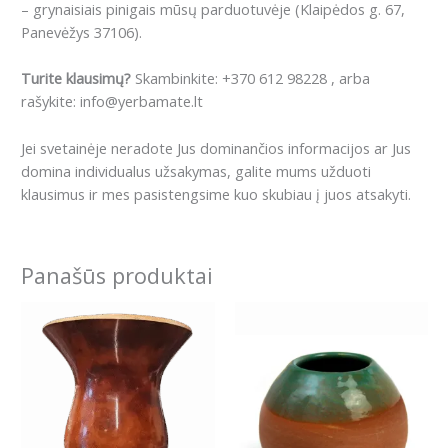
– grynaisiais pinigais mūsų parduotuvėje (Klaipėdos g. 67,
Panevėžys 37106).
Turite klausimų?
Skambinkite: +370 612 98228 , arba
rašykite: info@yerbamate.lt
Jei svetainėje neradote Jus dominančios informacijos ar Jus
domina individualus užsakymas, galite mums užduoti
klausimus ir mes pasistengsime kuo skubiau į juos atsakyti.
Panašūs produktai
This
product
has
multiple
variants.
The