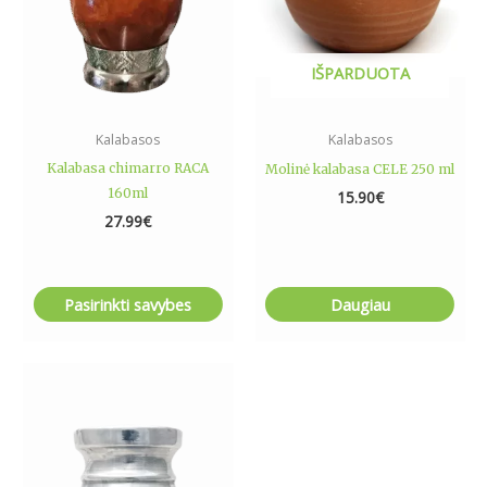
options
may
be
IŠPARDUOTA
chosen
on
the
Kalabasos
Kalabasos
product
Kalabasa chimarro RACA
Molinė kalabasa CELE 250 ml
page
160ml
15.90
€
27.99
€
Pasirinkti savybes
Daugiau