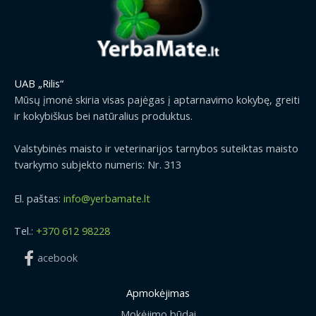
UAB „Rilis“
Mūsų įmonė skiria visas pajėgas į aptarnavimo kokybę, greiti
ir kokybiškus bei natūralius produktus.
Valstybinės maisto ir veterinarijos tarnybos suteiktas maisto
tvarkymo subjekto numeris: Nr. 313
El. paštas:
info@yerbamate.lt
Tel.:
+370 612 98228
acebook
Apmokėjimas
Mokėjimo būdai