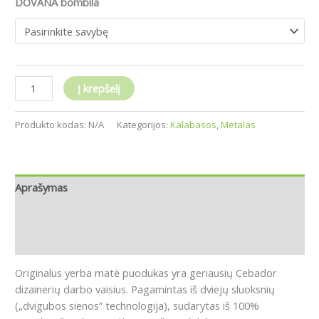
DOVANA bombila
Į krepšelį
Produkto kodas:
N/A
Kategorijos:
Kalabasos
,
Metalas
Aprašymas
Papildoma informacija
Atsiliepimai (0)
Originalus yerba matė puodukas yra geriausių Cebador
dizainerių darbo vaisius.
P
agamintas iš dviejų sluoksnių
(„dvigubos sienos” technologija), sudarytas iš 100%