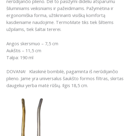
nerūdijančio plieno.
Dėl to pasižymi dideliu atsparumu
šiluminiams veiksniams ir pažeidimams.
Pažymėtina ir
ergonomiška forma, užtikrinanti visišką komfortą
kasdieniame naudojime.
TermoMate tiks tiek šiltiems
užpilams, tiek šaltai tererei.
Angos skersmuo – 7,5 cm
Aukštis – 11,5 cm
Talpa: 190 ml
DOVANA!
Klasikinė bombilė, pagaminta iš nerūdijančio
plieno.
Jame yra universalus šaukšto formos filtras, skirtas
daugeliui yerba matė rūšių. Ilgis 18,5 cm.