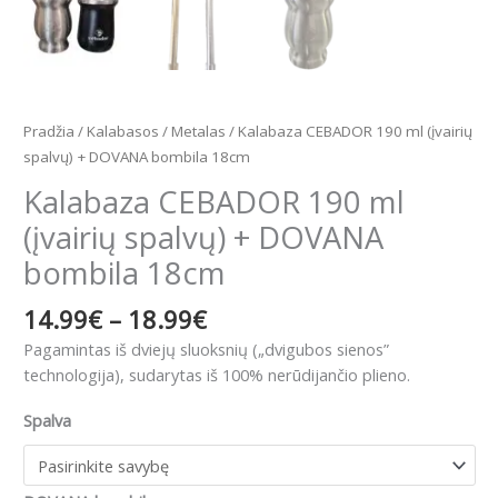
Pradžia
/
Kalabasos
/
Metalas
/ Kalabaza CEBADOR 190 ml (įvairių
spalvų) + DOVANA bombila 18cm
Kalabaza CEBADOR 190 ml
(įvairių spalvų) + DOVANA
bombila 18cm
14.99
€
–
18.99
€
P
agamintas iš dviejų sluoksnių („dvigubos sienos”
technologija), sudarytas iš 100% nerūdijančio plieno.
Spalva