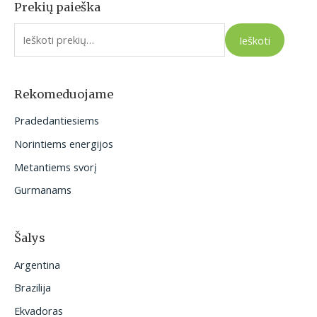
Prekių paieška
I
e
Ieškoti
š
k
o
Rekomeduojame
t
Pradedantiesiems
i
Norintiems energijos
:
Metantiems svorį
Gurmanams
Šalys
Argentina
Brazilija
Ekvadoras