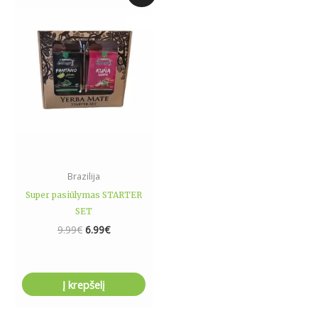
was:
is:
9.99€.
6.99€.
Brazilija
Super pasiūlymas STARTER
SET
9.99
€
6.99
€
Į krepšelį