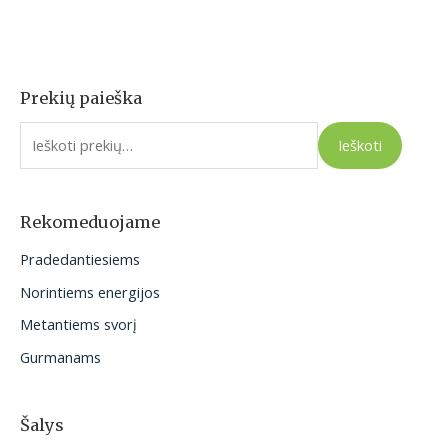
Prekių paieška
I
e
Ieškoti
š
k
o
Rekomeduojame
t
Pradedantiesiems
i
Norintiems energijos
:
Metantiems svorį
Gurmanams
Šalys