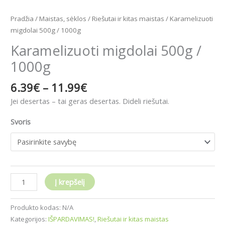
Pradžia
/
Maistas, sėklos
/
Riešutai ir kitas maistas
/ Karamelizuoti
migdolai 500g / 1000g
Karamelizuoti migdolai 500g /
1000g
6.39
€
–
11.99
€
Jei desertas – tai geras desertas. Dideli riešutai.
Svoris
Į krepšelį
Produkto kodas:
N/A
Kategorijos:
IŠPARDAVIMAS!
,
Riešutai ir kitas maistas