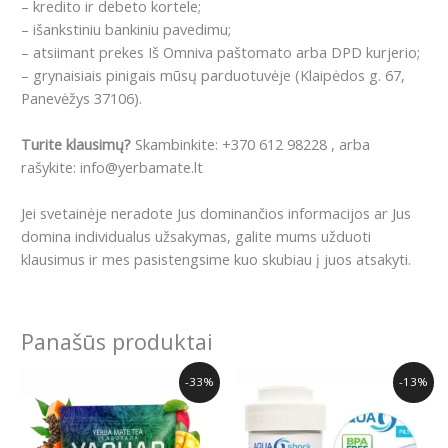
– kredito ir debeto kortele;
– išankstiniu bankiniu pavedimu;
– atsiimant prekes Iš Omniva paštomato arba DPD kurjerio;
– grynaisiais pinigais mūsų parduotuvėje (Klaipėdos g. 67,
Panevėžys 37106).
Turite klausimų?
Skambinkite: +370 612 98228 , arba
rašykite: info@yerbamate.lt
Jei svetainėje neradote Jus dominančios informacijos ar Jus
domina individualus užsakymas, galite mums užduoti
klausimus ir mes pasistengsime kuo skubiau į juos atsakyti.
Panašūs produktai
Original
Current
Original
Current
-33%
-13%
price
price
price
price
was:
is:
was:
is:
8.99€.
5.99€.
15.99€.
13.99€.