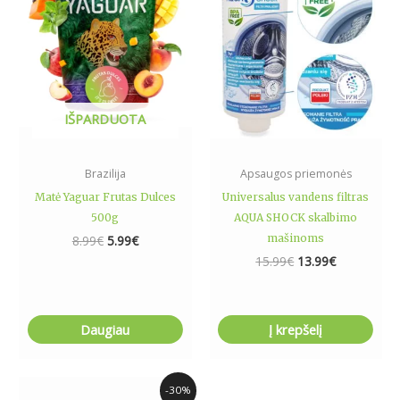
IŠPARDUOTA
Brazilija
Apsaugos priemonės
Matė Yaguar Frutas Dulces
Universalus vandens filtras
500g
AQUA SHOCK skalbimo
mašinoms
8.99
€
5.99
€
15.99
€
13.99
€
Daugiau
Į krepšelį
Original
Current
-30%
price
price