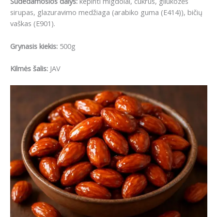
Sudedamosios dalys:
kepinti migdolai, cukrus, gliukozės
sirupas, glazuravimo medžiaga (arabiko guma (E414)), bičių
vaškas (E901).
Grynasis kiekis:
500g
Kilmės šalis:
JAV