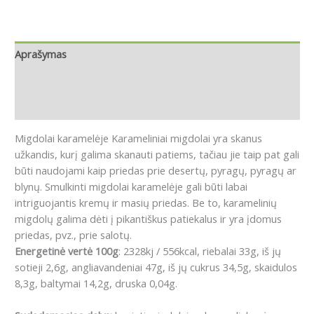
Aprašymas
Papildoma informacija
Atsiliepimai (0)
Migdolai karamelėje
Karameliniai migdolai yra skanus
užkandis, kurį galima skanauti patiems, tačiau jie taip pat gali
būti naudojami kaip priedas prie desertų, pyragų, pyragų ar
blynų.
Smulkinti migdolai karamelėje gali būti labai
intriguojantis kremų ir masių priedas.
Be to, karamelinių
migdolų galima dėti į pikantiškus patiekalus ir yra įdomus
priedas, pvz., prie salotų.
Energetinė vertė 100g
: 2328kj / 556kcal, riebalai 33g, iš jų
sotieji 2,6g, angliavandeniai 47g, iš jų cukrus 34,5g, skaidulos
8,3g, baltymai 14,2g, druska 0,04g.