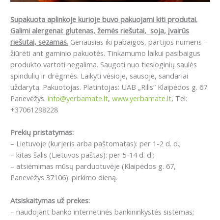
Supakuota aplinkoje kurioje buvo pakuojami kiti produtai.
Galimi alergenai: glutenas, žemės riešutai, soja, įvairūs
riešutai, sezamas.
Geriausias iki pabaigos, partijos numeris –
žiūrėti ant gaminio pakuotės. Tinkamumo laikui pasibaigus
produkto vartoti negalima. Saugoti nuo tiesioginių saulės
spindulių ir drėgmės. Laikyti vėsioje, sausoje, sandariai
uždarytą. Pakuotojas. Platintojas: UAB „Rilis“ Klaipėdos g. 67
Panevėžys.
info@yerbamate.lt
,
www.yerbamate.lt
, Tel:
+37061298228
Prekių pristatymas:
– Lietuvoje (kurjeris arba paštomatas): per 1-2 d. d.;
– kitas šalis (Lietuvos paštas): per 5-14 d. d.;
– atsiėmimas mūsų parduotuvėje (Klaipėdos g. 67,
Panevėžys 37106): pirkimo dieną.
Atsiskaitymas už prekes:
– naudojant banko internetinės bankininkystės sistemas;