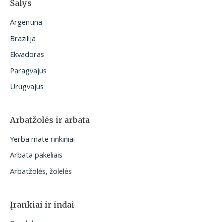
Šalys
Argentina
Brazilija
Ekvadoras
Paragvajus
Urugvajus
Arbatžolės ir arbata
Yerba mate rinkiniai
Arbata pakeliais
Arbatžolės, žolelės
Įrankiai ir indai