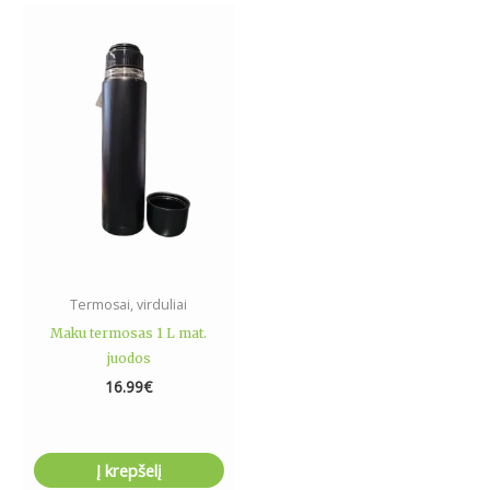
Termosai, virduliai
Maku termosas 1 L mat.
juodos
16.99
€
Į krepšelį