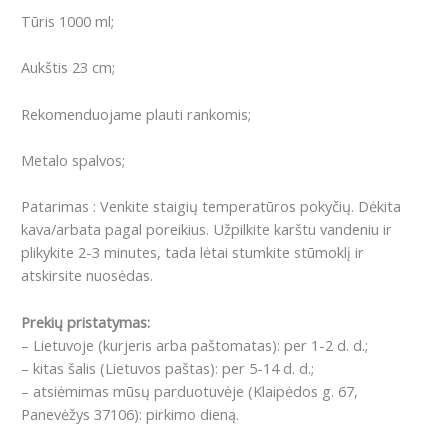
Tūris 1000 ml;
Aukštis 23 cm;
Rekomenduojame plauti rankomis;
Metalo spalvos;
Patarimas : Venkite staigių temperatūros pokyčių. Dėkita
kava/arbata pagal poreikius. Užpilkite karštu vandeniu ir
plikykite 2-3 minutes, tada lėtai stumkite stūmoklį ir
atskirsite nuosėdas.
Prekių pristatymas:
– Lietuvoje (kurjeris arba paštomatas): per 1-2 d. d.;
– kitas šalis (Lietuvos paštas): per 5-14 d. d.;
– atsiėmimas mūsų parduotuvėje (Klaipėdos g. 67,
Panevėžys 37106): pirkimo dieną.