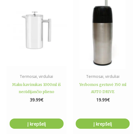
Termosai, virduliai
Termosai, virduliai
Maku kavinukas 1000ml iš
Yerbomos gertuvė 350 ml
nerūdijančio plieno
AUTO DRIVE
39.99
€
19.99
€
Į krepšelį
Į krepšelį