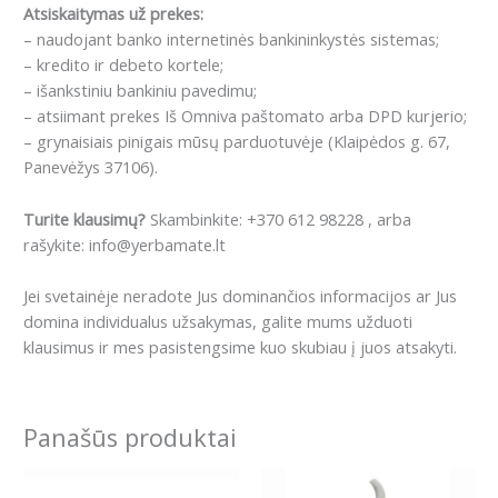
Atsiskaitymas už prekes:
– naudojant banko internetinės bankininkystės sistemas;
– kredito ir debeto kortele;
– išankstiniu bankiniu pavedimu;
– atsiimant prekes Iš Omniva paštomato arba DPD kurjerio;
– grynaisiais pinigais mūsų parduotuvėje (Klaipėdos g. 67,
Panevėžys 37106).
Turite klausimų?
Skambinkite: +370 612 98228 , arba
rašykite: info@yerbamate.lt
Jei svetainėje neradote Jus dominančios informacijos ar Jus
domina individualus užsakymas, galite mums užduoti
klausimus ir mes pasistengsime kuo skubiau į juos atsakyti.
Panašūs produktai