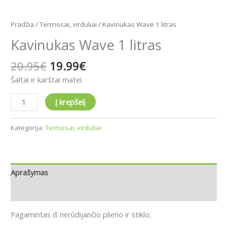
Pradžia
/
Termosai, virduliai
/ Kavinukas Wave 1 litras
Kavinukas Wave 1 litras
20.95
€
19.99
€
Šaltai ir karštai matei.
Į krepšelį
Kategorija:
Termosai, virduliai
Aprašymas
Atsiliepimai (0)
Pagamintas iš nerūdijančio plieno ir stiklo;