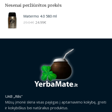
Nesenai peržiūrėtos prekės
O
C
Matermo 4.0 580 ml
r
u
29.04
€
24.99
€
i
r
g
r
i
e
n
n
a
t
l
p
p
r
r
i
i
c
c
e
e
i
w
s
a
:
s
2
UAB „Rilis“
:
4
Mūsų įmonė skiria visas pajėgas į aptarnavimo kokybę, greiti
2
.
ir kokybiškus bei natūralius produktus.
9
9