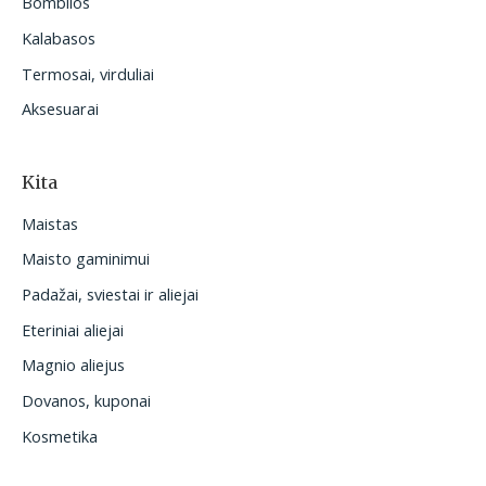
Bombilos
Kalabasos
Termosai, virduliai
Aksesuarai
Kita
Maistas
Maisto gaminimui
Padažai, sviestai ir aliejai
Eteriniai aliejai
Magnio aliejus
Dovanos, kuponai
Kosmetika