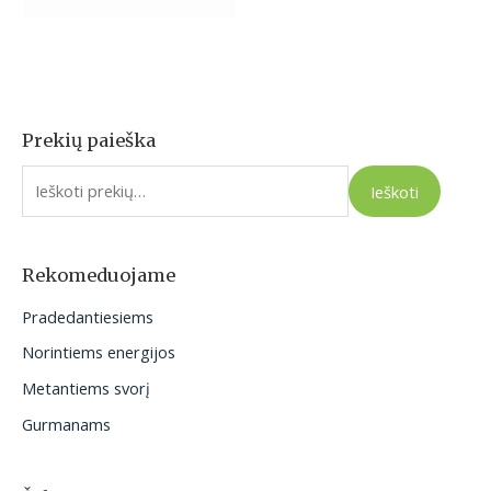
Prekių paieška
I
e
Ieškoti
š
k
o
Rekomeduojame
t
Pradedantiesiems
i
Norintiems energijos
:
Metantiems svorį
Gurmanams