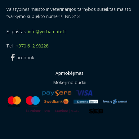
.
9
0
€
Valstybinės maisto ir veterinarijos tarnybos suteiktas maisto
4
.
tvarkymo subjekto numeris: Nr. 313
€
.
El. paštas:
info@yerbamate.lt
Tel.:
+370 612 98228
acebook
Apmokėjimas
Mokėjimo būdai