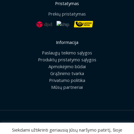
Pristatymas
Prekių pristatymas
Informacija
Paslaugų teikimo sąlygos
Produktų pristatymo sąlygos
Apmokėjimo būdai
Grąžinimo tvarka
Privatumo politika
Mūsų partneriai
2026 © Visos teisės saugomos | UAB „Rilis“
Siekdami užtikrinti geriausią Jūsų naršymo patirtį, šioje