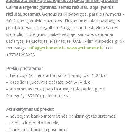
Supakuota aplinkoje kurioje buvo pakuojami kiti produtai.
Galimi alergenai: g
lutenas, žemės riešutai, soja, įvairūs
riešutai, sezamas.
Geriausias iki pabaigos, partijos numeris –
žiūrėti ant gaminio pakuotės. Tinkamumo laikui pasibaigus
produkto vartoti negalima. Saugoti nuo tiesioginių saulės
spindulių ir drėgmės. Laikyti vėsioje, sausoje, sandariai
uždarytą. Pakuotojas. Platintojas: UAB „Rilis“ Klaipėdos g. 67
Panevėžys.
info@yerbamate.lt
,
www.yerbamate.lt
, Tel:
+37061298228
Prekių pristatymas:
– Lietuvoje (kurjeris arba paštomatas): per 1-2 d. d.;
– kitas šalis (Lietuvos paštas): per 5-14 d. d.;
– atsiėmimas mūsų parduotuvėje (Klaipėdos g. 67,
Panevėžys 37106): pirkimo dieną.
Atsiskaitymas už prekes:
– naudojant banko internetinės bankininkystės sistemas;
– kredito ir debeto kortele;
– išankstiniu bankiniu pavedimu;