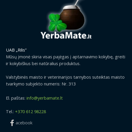
UAB „Rilis“
Mūsų įmonė skiria visas pajėgas į aptarnavimo kokybę, greiti
ir kokybiškus bei natūralius produktus.
Valstybinės maisto ir veterinarijos tarnybos suteiktas maisto
tvarkymo subjekto numeris: Nr. 313
El. paštas:
info@yerbamate.lt
Tel.:
+370 612 98228
acebook