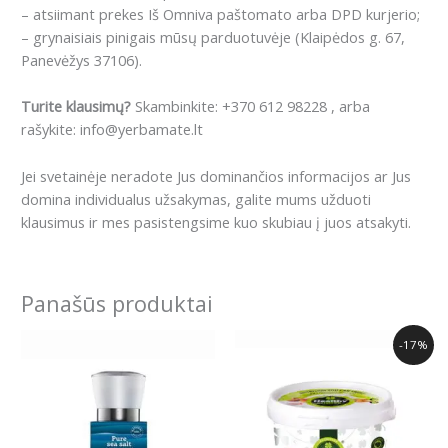
– atsiimant prekes Iš Omniva paštomato arba DPD kurjerio;
– grynaisiais pinigais mūsų parduotuvėje (Klaipėdos g. 67,
Panevėžys 37106).
Turite klausimų?
Skambinkite: +370 612 98228 , arba
rašykite: info@yerbamate.lt
Jei svetainėje neradote Jus dominančios informacijos ar Jus
domina individualus užsakymas, galite mums užduoti
klausimus ir mes pasistengsime kuo skubiau į juos atsakyti.
Panašūs produktai
Original
Current
-17%
price
price
was:
is:
12.00€.
10.00€.