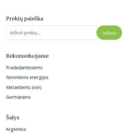
Prekių paieška
I
e
Ieškoti
š
k
o
Rekomeduojame
t
Pradedantiesiems
i
Norintiems energijos
:
Metantiems svorį
Gurmanams
Šalys
Argentina