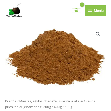
Pereiti
Meniu
prie
Meniu
turinio
Price
produkto
range:
kiekis:
4.99€
Kavos
through
prieskoniai
13.99€
"cinamonas"
200g
/
400g
/
600g
Pradžia
/
Maistas, sėklos
/
Padažai, sviestai ir aliejai
/ Kavos
prieskoniai „cinamonas” 200g / 400g / 600g