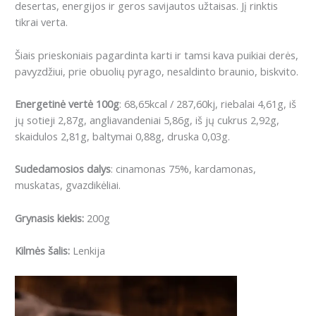
desertas, energijos ir geros savijautos užtaisas.
Jį rinktis
tikrai verta.
Šiais prieskoniais pagardinta karti ir tamsi kava puikiai derės,
pavyzdžiui, prie obuolių pyrago, nesaldinto braunio, biskvito.
Energetinė vertė 100g
: 68,65kcal / 287,60kj, riebalai 4,61g, iš
jų sotieji 2,87g, angliavandeniai 5,86g, iš jų cukrus 2,92g,
skaidulos 2,81g, baltymai 0,88g, druska 0,03g.
Sudedamosios dalys
:
cinamonas 75%, kardamonas,
muskatas, gvazdikėliai.
Grynasis kiekis:
200g
Kilmės šalis:
Lenkija