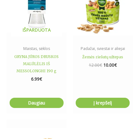
IŠPARDUOTA
Maistas, sėklos
Padažai, sviestai ir aliejai
GRYNA JŪROS DRUSKOS
Žemės riešutų užtepas
MALŪLĖLIS IŠ
12.00
€
10.00
€
MESSOLONGHI 190 g
6.99
€
Daugiau
Į krepšelį
Price
This
range:
product
5.99€
has
through