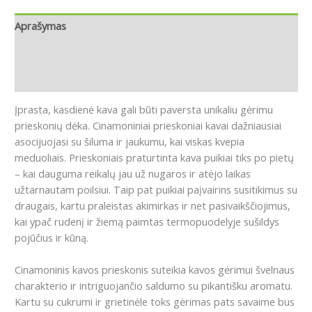
Aprašymas
Papildoma informacija
Atsiliepimai (1)
Įprasta, kasdienė kava gali būti paversta unikaliu gėrimu
prieskonių dėka.
Cinamoniniai prieskoniai kavai dažniausiai
asocijuojasi su šiluma ir jaukumu, kai viskas kvepia
meduoliais.
Prieskoniais praturtinta kava puikiai tiks po pietų
– kai dauguma reikalų jau už nugaros ir atėjo laikas
užtarnautam poilsiui.
Taip pat puikiai paįvairins susitikimus su
draugais, kartu praleistas akimirkas ir net pasivaikščiojimus,
kai ypač rudenį ir žiemą paimtas termopuodelyje sušildys
pojūčius ir kūną.
Cinamoninis kavos prieskonis suteikia kavos gėrimui švelnaus
charakterio ir intriguojančio saldumo su pikantišku aromatu.
Kartu su cukrumi ir grietinėle toks gėrimas pats savaime bus