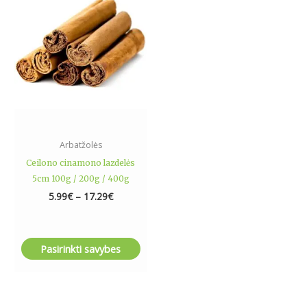
17.29€
multiple
variants.
The
options
may
be
chosen
on
the
Arbatžolės
product
Ceilono cinamono lazdelės
page
5cm 100g / 200g / 400g
5.99
€
–
17.29
€
Pasirinkti savybes