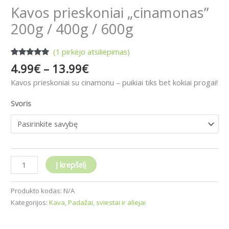
Kavos prieskoniai „cinamonas”
200g / 400g / 600g
(
1
pirkėjo atsiliepimas)
Įvertinimas:
1
4.99
€
–
13.99
€
5.00
iš 5
(viso
Kavos prieskoniai su cinamonu – puikiai tiks bet kokiai progai!
įvertinimų:
)
Svoris
Į krepšelį
Produkto kodas:
N/A
Kategorijos:
Kava
,
Padažai, sviestai ir aliejai