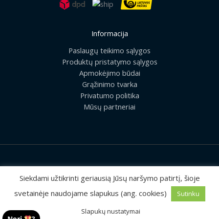
Informacija
Paslaugų teikimo sąlygos
Produktų pristatymo sąlygos
Apmokėjimo būdai
Grąžinimo tvarka
Privatumo politika
Mūsų partneriai
2026 © Visos teisės saugomos | UAB „Rilis“
Siekdami užtikrinti geriausią Jūsų naršymo patirtį, šioje
svetainėje naudojame slapukus (ang. cookies)
Sutinku
Sprendimas:
MEDIAERN
Slapukų nustatymai
Nori
?