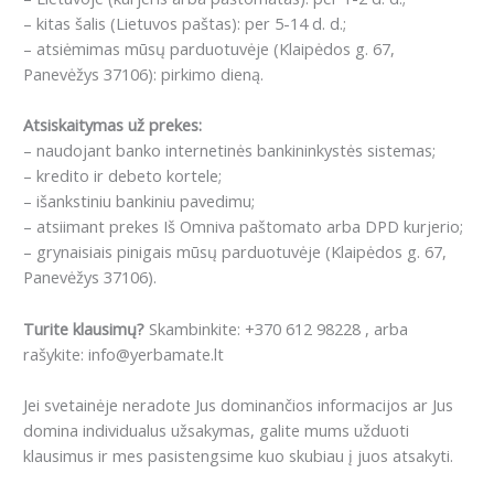
– kitas šalis (Lietuvos paštas): per 5-14 d. d.;
– atsiėmimas mūsų parduotuvėje (Klaipėdos g. 67,
Panevėžys 37106): pirkimo dieną.
Atsiskaitymas už prekes:
– naudojant banko internetinės bankininkystės sistemas;
– kredito ir debeto kortele;
– išankstiniu bankiniu pavedimu;
– atsiimant prekes Iš Omniva paštomato arba DPD kurjerio;
– grynaisiais pinigais mūsų parduotuvėje (Klaipėdos g. 67,
Panevėžys 37106).
Turite klausimų?
Skambinkite: +370 612 98228 , arba
rašykite: info@yerbamate.lt
Jei svetainėje neradote Jus dominančios informacijos ar Jus
domina individualus užsakymas, galite mums užduoti
klausimus ir mes pasistengsime kuo skubiau į juos atsakyti.