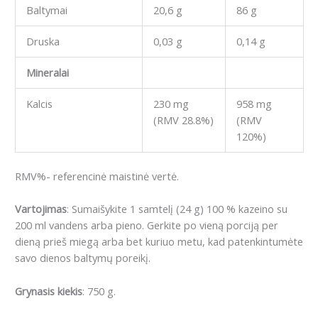
Baltymai
20,6 g
86 g
Druska
0,03 g
0,14 g
Mineralai
Kalcis
230 mg
958 mg
(RMV 28.8%)
(RMV
120%)
RMV%- referencinė maistinė vertė.
Vartojimas
: Sumaišykite 1 samtelį (24 g) 100 % kazeino su
200 ml vandens arba pieno. Gerkite po vieną porciją per
dieną prieš miegą arba bet kuriuo metu, kad patenkintumėte
savo dienos baltymų poreikį.
Grynasis kiekis
: 750 g.