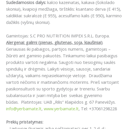
Sudedamosios dalys:
kalcio kazeinatas, kakava (šokolado
skoniui), kvapioji medžiaga, tirštiklis: ksantano derva (E 415),
saldikliai: sukralozė (E 955), acesulfamo kalis (E 950), karmino
dažiklis (vyšnių skoniui).
Gamintojas: S.C PRO NUTRITION IMPEX S.R.L. Europa.
Alergenai: galimi (pienas, gliutenas, soja, kiaušiniai)
.
Geriausias iki pabaigos, partijos numeris, gamintojas –
žiūrėti ant gaminio pakuotės. Tinkamumo laikui pasibaigus
produkto vartoti negalima. Saugoti nuo tiesioginių saulės
spindulių ir drėgmės. Laikyti vėsioje, sausoje, sandariai
uždarytą, vaikams nepasiekiamoje vietoje. Draudžiama
vartoti nėčioms ir maitinančioms moterims. Prieš vartojant
pasikonsultuoti su sporto gydytoju ar treneriu. Svarbu
subalansuota ir įvairi mityba bei sveikas gyvenimo
būdas. Platintojas: UAB „Rilis“ Klaipėdos g. 67 Panevėžys.
info@yerbamate.lt
,
www.yerbamate.lt
, Tel: +37061298228
Prekių pristatymas:
– Lietuvoje (kurjeris arba paštomatas): per 1-2 d. d.;