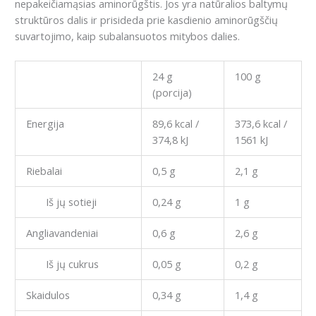
nepakeičiamąsias aminorūgštis.
Jos yra natūralios baltymų
struktūros dalis ir prisideda prie kasdienio aminorūgščių
suvartojimo, kaip subalansuotos mitybos dalies.
24 g
100 g
(porcija)
Energija
89,6 kcal /
373,6 kcal /
374,8 kJ
1561 kJ
Riebalai
0,5 g
2,1 g
Iš jų sotieji
0,24 g
1 g
Angliavandeniai
0,6 g
2,6 g
Iš jų cukrus
0,05 g
0,2 g
Skaidulos
0,34 g
1,4 g