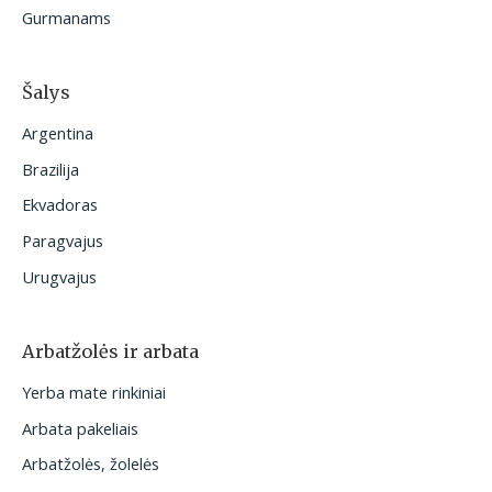
Gurmanams
Šalys
Argentina
Brazilija
Ekvadoras
Paragvajus
Urugvajus
Arbatžolės ir arbata
Yerba mate rinkiniai
Arbata pakeliais
Arbatžolės, žolelės