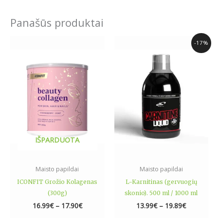
Panašūs produktai
Price
Price
This
This
-17%
range:
range:
product
product
16.99€
13.99€
has
has
through
through
17.90€
19.89€
multiple
multiple
variants.
variants.
The
The
options
options
may
may
be
be
IŠPARDUOTA
chosen
chosen
on
on
the
the
Maisto papildai
Maisto papildai
product
product
ICONFIT Grožio Kolagenas
L-Karnitinas (gervuogių
page
page
(300g)
skonio). 500 ml / 1000 ml
16.99
€
–
17.90
€
13.99
€
–
19.89
€