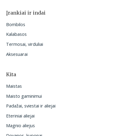
Įrankiai ir indai
Bombilos
Kalabasos
Termosai, virduliai
Aksesuarai
Kita
Maistas
Maisto gaminimui
Padažai, sviestai ir aliejai
Eteriniai aliejai
Magnio aliejus
Dovanos, kuponai