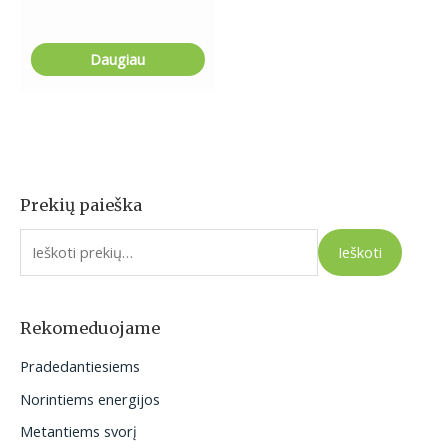
Daugiau
Prekių paieška
I
e
Ieškoti
š
k
o
Rekomeduojame
t
Pradedantiesiems
i
Norintiems energijos
:
Metantiems svorį