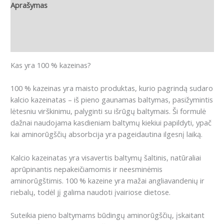
Aprašymas
Papildoma informacija
Atsiliepimai (0)
Kas yra 100 % kazeinas?
100 % kazeinas yra maisto produktas, kurio pagrindą sudaro
kalcio kazeinatas – iš pieno gaunamas baltymas, pasižymintis
lėtesniu virškinimu, palyginti su išrūgų baltymais. Ši formulė
dažnai naudojama kasdieniam baltymų kiekiui papildyti, ypač
kai aminorūgščių absorbcija yra pageidautina ilgesnį laiką.
Kalcio kazeinatas yra visavertis baltymų šaltinis, natūraliai
aprūpinantis nepakeičiamomis ir neesminėmis
aminorūgštimis. 100 % kazeine yra mažai angliavandenių ir
riebalų, todėl jį galima naudoti įvairiose dietose.
Suteikia pieno baltymams būdingų aminorūgščių, įskaitant