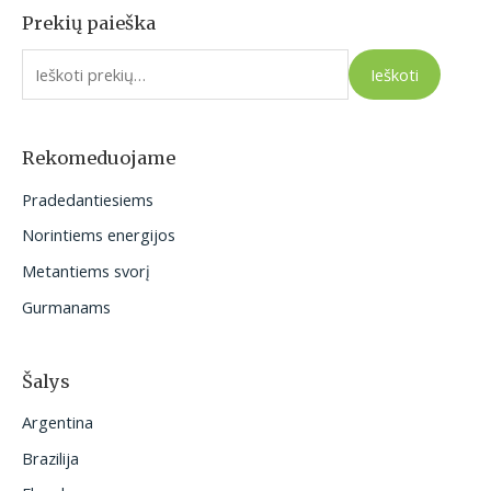
Prekių paieška
I
e
Ieškoti
š
k
o
Rekomeduojame
t
Pradedantiesiems
i
Norintiems energijos
:
Metantiems svorį
Gurmanams
Šalys
Argentina
Brazilija