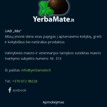
UAB „Rilis“
Mūsų įmonė skiria visas pajėgas į aptarnavimo kokybę, greiti
ir kokybiškus bei natūralius produktus.
Valstybinės maisto ir veterinarijos tarnybos suteiktas maisto
tvarkymo subjekto numeris: Nr. 313
El. paštas:
info@yerbamate.lt
Tel.:
+370 612 98228
acebook
Apmokėjimas