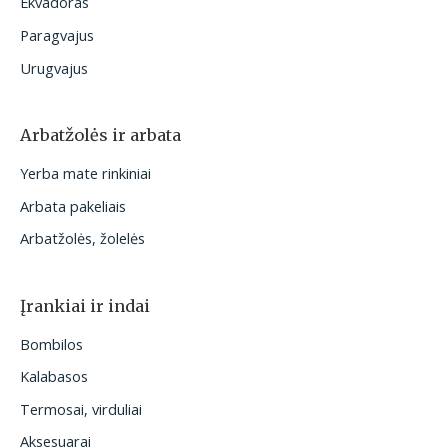
Ekvadoras
Paragvajus
Urugvajus
Arbatžolės ir arbata
Yerba mate rinkiniai
Arbata pakeliais
Arbatžolės, žolelės
Įrankiai ir indai
Bombilos
Kalabasos
Termosai, virduliai
Aksesuarai