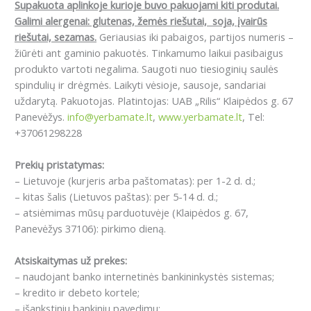
Supakuota aplinkoje kurioje buvo pakuojami kiti produtai.
Galimi alergenai: g
lutenas, žemės riešutai, soja, įvairūs
riešutai, sezamas.
Geriausias iki pabaigos, partijos numeris –
žiūrėti ant gaminio pakuotės. Tinkamumo laikui pasibaigus
produkto vartoti negalima. Saugoti nuo tiesioginių saulės
spindulių ir drėgmės. Laikyti vėsioje, sausoje, sandariai
uždarytą. Pakuotojas. Platintojas: UAB „Rilis“ Klaipėdos g. 67
Panevėžys.
info@yerbamate.lt
,
www.yerbamate.lt
, Tel:
+37061298228
Prekių pristatymas:
– Lietuvoje (kurjeris arba paštomatas): per 1-2 d. d.;
– kitas šalis (Lietuvos paštas): per 5-14 d. d.;
– atsiėmimas mūsų parduotuvėje (Klaipėdos g. 67,
Panevėžys 37106): pirkimo dieną.
Atsiskaitymas už prekes:
– naudojant banko internetinės bankininkystės sistemas;
– kredito ir debeto kortele;
– išankstiniu bankiniu pavedimu;