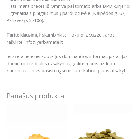
– atsiimant prekes Iš Omniva paštomato arba DPD kurjerio;
– grynaisiais pinigais mūsų parduotuvėje (Klaipėdos g. 67,
Panevėžys 37106).
Turite klausimų?
Skambinkite: +370 612 98228 , arba
rašykite: info@yerbamate.lt
Jei svetainėje neradote Jus dominančios informacijos ar Jus
domina individualus užsakymas, galite mums užduoti
klausimus ir mes pasistengsime kuo skubiau į juos atsakyti.
Panašūs produktai
Price
This
range:
product
4.19€
has
through
8.19€
multiple
variants.