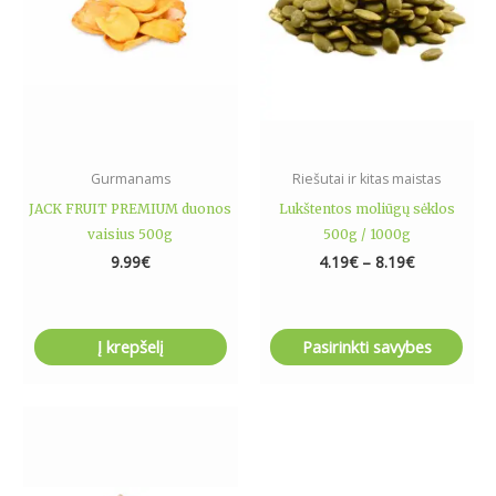
The
options
may
be
chosen
on
the
Gurmanams
Riešutai ir kitas maistas
product
JACK FRUIT PREMIUM duonos
Lukštentos moliūgų sėklos
page
vaisius 500g
500g / 1000g
9.99
€
4.19
€
–
8.19
€
Į krepšelį
Pasirinkti savybes