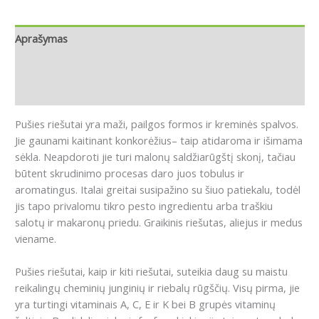
Aprašymas
Papildoma informacija
Atsiliepimai (0)
Pušies riešutai yra maži, pailgos formos ir kreminės spalvos.
Jie gaunami kaitinant konkorėžius– taip atidaroma ir išimama
sėkla.
Neapdoroti jie turi malonų saldžiarūgštį skonį, tačiau
būtent skrudinimo procesas daro juos tobulus ir
aromatingus.
Italai greitai susipažino su šiuo patiekalu, todėl
jis tapo privalomu tikro pesto ingredientu arba traškiu
salotų ir makaronų priedu.
Graikinis riešutas, aliejus ir medus
viename.
Pušies riešutai, kaip ir kiti riešutai, suteikia daug su maistu
reikalingų cheminių junginių ir riebalų rūgščių.
Visų pirma, jie
yra turtingi vitaminais A, C, E ir K bei B grupės vitaminų