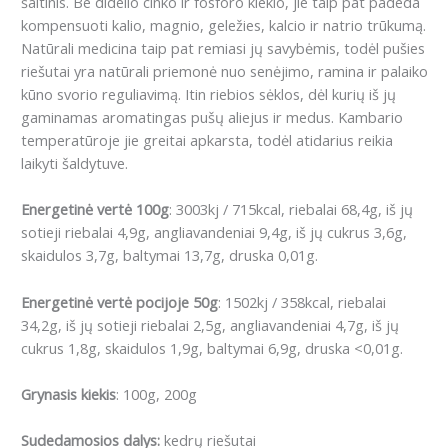
šaltinis. Be didelio cinko ir fosforo kiekio, jie taip pat padeda
kompensuoti kalio, magnio, geležies, kalcio ir natrio trūkumą.
Natūrali medicina taip pat remiasi jų savybėmis, todėl pušies
riešutai yra natūrali priemonė nuo senėjimo, ramina ir palaiko
kūno svorio reguliavimą.
I
tin riebios sėklos, dėl kurių iš jų
gaminamas aromatingas pušų aliejus ir medus.
Kambario
temperatūroje jie greitai apkarsta, todėl atidarius reikia
laikyti šaldytuve.
Energetinė vertė 100g
: 3003kj / 715kcal, riebalai 68,4g, iš jų
sotieji riebalai 4,9g, angliavandeniai 9,4g, iš jų cukrus 3,6g,
skaidulos 3,7g, baltymai 13,7g, druska 0,01g.
Energetinė vertė pocijoje 50g
: 1502kj / 358kcal, riebalai
34,2g, iš jų sotieji riebalai 2,5g, angliavandeniai 4,7g, iš jų
cukrus 1,8g, skaidulos 1,9g, baltymai 6,9g, druska <0,01g.
Grynasis kiekis
: 100g, 200g
Sudedamosios dalys:
kedrų riešutai