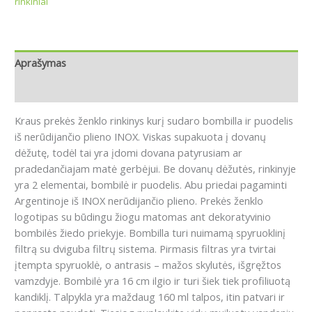
rinkiniai
Aprašymas
Atsiliepimai (0)
Kraus prekės ženklo rinkinys kurį sudaro bombilla ir puodelis
iš nerūdijančio plieno INOX.
Viskas supakuota į dovanų
dėžutę, todėl tai yra įdomi dovana patyrusiam ar
pradedančiajam matė gerbėjui.
Be dovanų dėžutės, rinkinyje
yra 2 elementai, bombilė ir puodelis.
Abu priedai pagaminti
Argentinoje iš INOX nerūdijančio plieno.
Prekės ženklo
logotipas su būdingu žiogu matomas ant dekoratyvinio
bombilės žiedo priekyje.
Bombilla turi nuimamą spyruoklinį
filtrą su dviguba filtrų sistema.
Pirmasis filtras yra tvirtai
įtempta spyruoklė, o antrasis – mažos skylutės, išgręžtos
vamzdyje.
Bombilė yra 16 cm ilgio ir turi šiek tiek profiliuotą
kandiklį.
Talpykla yra maždaug 160 ml talpos, itin patvari ir