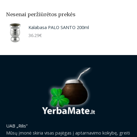
Nesenai peržiūrėtos prekės
Kalabasa PALO SANTO 200ml
36.29
€
UAB „Rilis“
Mūsų įmonė skiria visas pajėgas į aptarnavimo kokybę, greiti