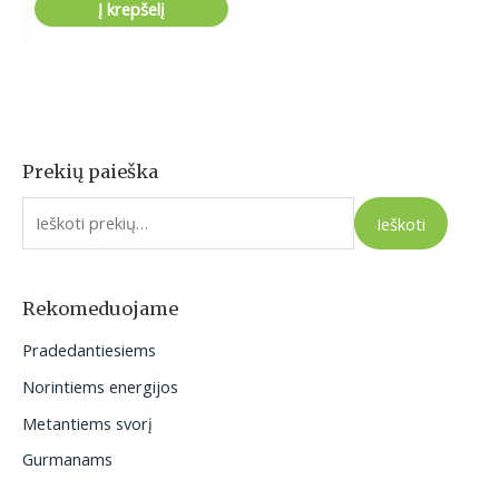
Į krepšelį
Prekių paieška
I
e
Ieškoti
š
k
o
Rekomeduojame
t
Pradedantiesiems
i
Norintiems energijos
:
Metantiems svorį
Gurmanams