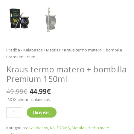
Pradžia
/
Kalabasos
/
Metalas
/ Kraus termo matero + bombilla
Premium 150ml
Kraus termo matero + bombilla
Premium 150ml
49.99
€
44.99
€
INOX plieno rinkinukas.
Į krepšelį
Kategorijos:
Kalabasos
,
KALĖDOMS
,
Metalas
,
Yerba mate