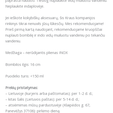
paprasta naudoti.
Tiesiog nuplaukite vidų muiluotu vandeniu.
Neplaukite indaplovėje.
Jei ieškote kokybiškų aksesuarų, šis Kraus kompanijos
rinkinys tikrai nenuvils jūsų lūkesčių.
Mes rekomenduojame!
Prieš pirmą kartą naudojant, rekomenduojame kruopščiai
nuplauti bombilę ir indo vidų muiluotu vandeniu po tekančiu
vandeniu.
Medžiaga – nerūdijantis plienas INOX
Bombilos ilgis: 16 cm
Puodelio turis: <150 ml
Prekių pristatymas:
– Lietuvoje (kurjeris arba paštomatas): per 1-2 d. d.;
– kitas šalis (Lietuvos paštas): per 5-14 d. d.;
– atsiėmimas mūsų parduotuvėje (Klaipėdos g. 67,
Panevėžys 37106): pirkimo dieną.