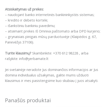
Atsiskaitymas už prekes:
– naudojant banko internetinės bankininkystės sistemas;
– kredito ir debeto kortele;
– išankstiniu bankiniu pavedimu;
– atsiimant prekes Iš Omniva paštomato arba DPD kurjerio;
– grynaisiais pinigais mūsų parduotuvėje (Klaipėdos g. 67,
Panevėžys 37106).
Turite klausimų?
Skambinkite: +370 612 98228 , arba
rašykite: info@yerbamate.lt
Jei svetainėje neradote Jus dominančios informacijos ar Jus
domina individualus užsakymas, galite mums užduoti
klausimus ir mes pasistengsime kuo skubiau į juos atsakyti.
Panašūs produktai